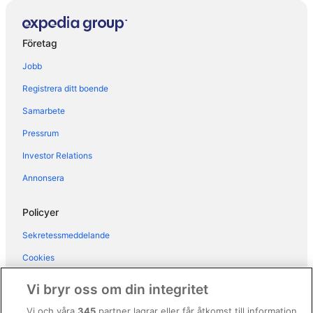
Hotel Garden Sea
Hotel San Giorgio
Företag
Spacious House With Garden and Pool
Jobb
Albergo Stellamare
Registrera ditt boende
Hotel Antonella
Samarbete
Hotel Maxim
Pressrum
Happy Camp in Camping Laguna Village
Investor Relations
Hotel Elite
Hotel Olympus
Annonsera
Hotel Rex
Policyer
Hotel Panoramic
Sekretessmeddelande
Hotel Principe
Cookies
Beautiful Village For 5 People With Pool
Användarvillkor
Vi bryr oss om din integritet
Allmänna regler och villkor (ej för Vrbo-bokningar)
Vi och våra
345
partner lagrar eller får åtkomst till information