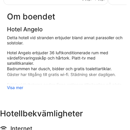
Om boendet
Hotel Angelo
Detta hotell vid stranden erbjuder bland annat parasoller och
solstolar.
Hotel Angelo erbjuder 36 luftkonditionerade rum med
värdeförvaringsskåp och hårtork. Platt-tv med
satellitkanaler.
Badrummen har dusch, bidéer och gratis toalettartiklar.
Gäster har tillgång till gratis wi-fi. Städning sker dagligen.
Fritidsaktiviteterna nedan finns antingen tillgängliga på plats
Visa mer
eller i närheten. Avgifter kan tillkomma.
Hotel Angelo ligger i Caorles historiska stadskärna, mindre än
fem minuters promenad från sevärdheter som Scogliera Viva
och Caorles västra strand. Detta hotell med 3 stjärnor har 36
Hotellbekvämligheter
rum och erbjuder en privat strand, gratis wi-fi på rummet och
en takterrass.
Internet