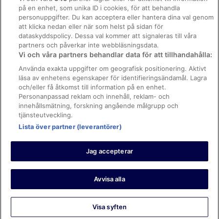
på en enhet, som unika ID i cookies, för att behandla
Regler och villkor för Vrbo
personuppgifter. Du kan acceptera eller hantera dina val genom
Tillgänglighetsanpassning
att klicka nedan eller när som helst på sidan för
dataskyddspolicy. Dessa val kommer att signaleras till våra
Juridisk information/Kontakta oss
partners och påverkar inte webbläsningsdata.
Vi och våra partners behandlar data för att tillhandahålla:
Riktlinjer för innehåll och anmäla innehåll
Använda exakta uppgifter om geografisk positionering. Aktivt
läsa av enhetens egenskaper för identifieringsändamål. Lagra
Hjälp
och/eller få åtkomst till information på en enhet.
Kontakta oss
Personanpassad reklam och innehåll, reklam- och
innehållsmätning, forskning angående målgrupp och
Avboka eller ändra din bokning
tjänsteutveckling.
Lista över partner (leverantörer)
Boka ett flyg med flygbolagskredit
Återbetalningsprocess och tidslinjer
Jag accepterar
© 2026 Expedia, Inc., ett företag inom Expedia Group.
https://www.expediagroup.com/ Med ensamrätt. MrJet är ett
varumärke eller registrerat varumärke som tillhör Expedia, Inc.
Avvisa alla
Visa syften