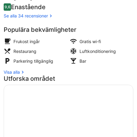
är
Recensioner
Enastående
9,6
2 140 kr
9,6 av 10,
Privat strand i närheten, vit sandst
Se alla 34 recensioner
Populära bekvämligheter
Frukost ingår
Gratis wi-fi
Restaurang
Luftkonditionering
Parkering tillgänglig
Bar
Visa alla
Utforska området