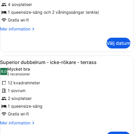
Superior
4 sovplatser
fyrbäddsrum
1 queensize-säng och 2 våningssängar (enkla)
-
Gratis wi-fi
terrass
Mer
Mer information
information
om
Välj datum
Superior
fyrbäddsrum
-
Öppna
Ett modernt hotellrum med en stor
7
terrass
Superior dubbelrum - icke-rökare - terrass
alla
Mycket bra
foton
8,0
8,0 av 10
(2 recensioner)
2 recensioner
för
12 kvadratmeter
Superior
1 sovrum
dubbelrum
2 sovplatser
-
icke-
1 queensize-säng
rökare
Gratis wi-fi
-
Mer
Mer information
terrass
information
om