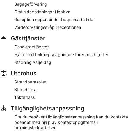
Gratis frukost finns tillgänglig dagligen. Det finns kafé på
Bagageförvaring
plats. Du kan njuta av en drink på en av barerna. Du har att
Gratis dagstidningar i lobbyn
välja mellan 20 strandbarer och en bar/lounge. Gratis wi-fi
Reception öppen under begränsade tider
finns i allmänna utrymmen. Parkeringsplatser finns
tillgängliga mot en avgift.
Värdeförvaringsskåp i receptionen
Detta hotell i Caorle har 3 stjärnor och tillåter inte rökning.
Gästtjänster
Gäster kan äta gratis frukostbuffé dagligen från 07.30 till
Conciergetjänster
10.00.
Hjälp med bokning av guidade turer och biljetter
Städning varje dag
Utomhus
Strandparasoller
Strandstolar
Takterrass
Tillgänglighetsanpassning
Om du behöver tillgänglighetsanpassning kan du kontakta
boendet med hjälp av kontaktuppgifterna i
bokningsbekräftelsen.