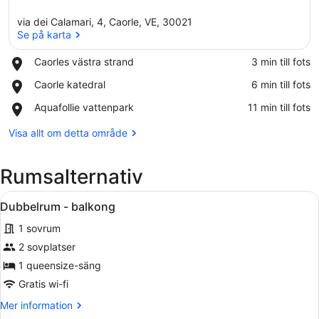
via dei Calamari, 4, Caorle, VE, 30021
Se på karta
Place,
Caorles västra strand
‪3 min till fots‬
Caorles
Se på karta
Place,
Caorle katedral
‪6 min till fots‬
västra
Caorle
strand
Place,
Aquafollie vattenpark
‪11 min till fots‬
katedral
Aquafollie
vattenpark
Visa allt om detta område
Rumsalternativ
Öppna
Ett hotellrum med en säng, en tv 
8
Dubbelrum - balkong
alla
1 sovrum
foton
för
2 sovplatser
Dubbelrum
1 queensize-säng
-
Gratis wi-fi
balkong
Mer
Mer information
information