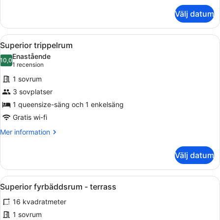
om
Välj datum
Dubbelrum
-
balkong
Öppna
Ett hotellrum med en säng, ett skri
8
Superior trippelrum
alla
Enastående
foton
10,0
10,0 av 10
(1 recension)
1 recension
för
1 sovrum
Superior
3 sovplatser
trippelrum
1 queensize-säng och 1 enkelsäng
Gratis wi-fi
Mer
Mer information
information
om
Välj datum
Superior
trippelrum
Öppna
Ett hotellrum med en säng, ett nat
11
Superior fyrbäddsrum - terrass
alla
16 kvadratmeter
foton
för
1 sovrum