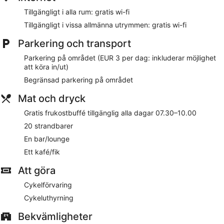
Restaurangalternativ
Tillgängligt i alla rum: gratis wi-fi
Gratis frukostbuffé serveras dagligen mellan 07.30 och
Tillgängligt i vissa allmänna utrymmen: gratis wi-fi
10.00. Du kan ladda med energi på deras kafé eller ta en
drink i deras bar.
Parkering och transport
Rum
Parkering på området (EUR 3 per dag: inkluderar möjlighet
att köra in/ut)
Gäster erbjuds gratis wi-fi och en platt-tv med satellitkanaler.
Badrummen har hårtorkar, gratis toalettartiklar och bidéer.
Begränsad parkering på området
Dessutom erbjuds värdeförvaringsskåp, skrivbord och
garderob.
Mat och dryck
Gratis frukostbuffé tillgänglig alla dagar 07.30–10.00
På boendet
20 strandbarer
På Hotel Angelo har gäster tillgång till en takterrass, gratis
En bar/lounge
wi-fi i allmänna utrymmen och gratis dagstidningar.
Parkering är tillgänglig för EUR 3 per dag.
Ett kafé/fik
Receptionspersonalen kan hjälpa dig med bokning av
guidade turer och biljetter, förvaring av värdesaker och
Att göra
bagageförvaring. Detta hotell vid stranden har dessutom en
terrass.
Cykelförvaring
Cykeluthyrning
Koppla av på en privat vit sandstrand, som ligger endast
300 meter bort. Luta dig tillbaka i solen och koppla av tack
Bekvämligheter
vare parasoller och solstolar.