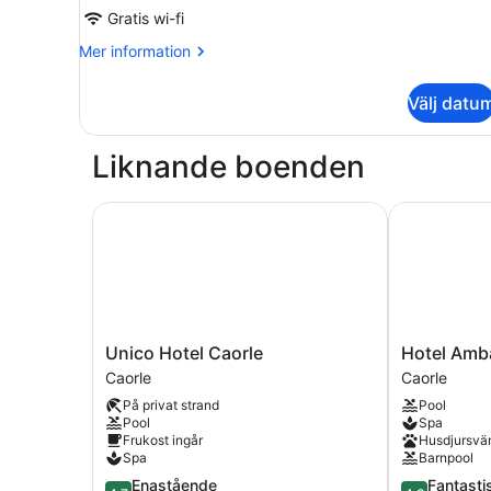
Gratis wi-fi
Mer
Mer information
information
om
Välj datu
Superior
trippelrum
Liknande boenden
Unico Hotel Caorle
Hotel Amba
Unico
Hotel
Unico Hotel Caorle
Hotel Amb
Hotel
Ambassador
Caorle
Caorle
Caorle
Caorle
På privat strand
Pool
Caorle
Pool
Spa
Frukost ingår
Husdjursvän
Spa
Barnpool
4.7
4.3
Enastående
Fantasti