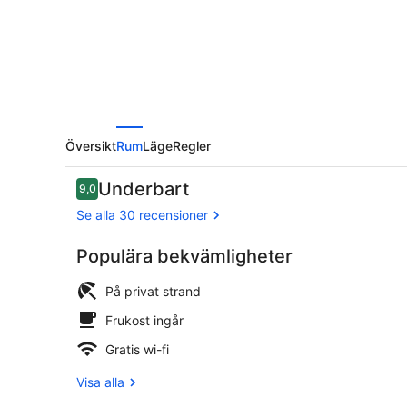
Översikt
Rum
Läge
Regler
Recensioner
Underbart
9,0
9,0 av 10,
Se alla 30 recensioner
Populära bekvämligheter
Exteriör
På privat strand
Frukost ingår
Gratis wi-fi
Visa alla