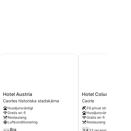
Hotel Austria
Hotel Columbus
Hotel
Hotel
Hotel Austria
Hotel Columbus
Austria
Columbus
Caorles historiska stadskärna
Caorle
Caorles
Caorle
Husdjursvänligt
På privat strand
historiska
Gratis wi-fi
Husdjursvänligt
stadskärna
Restaurang
Gratis wi-fi
Luftkonditionering
Restaurang
3.9
3.4
Bra
3,4
33 recensioner