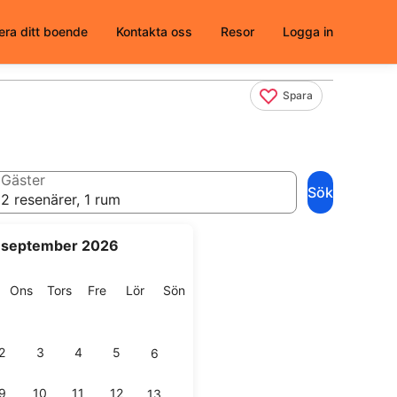
era ditt boende
Kontakta oss
Resor
Logga in
Spara
Gäster
Sök
2 resenärer, 1 rum
september 2026
g
isdag
Onsdag
Torsdag
Fredag
Lördag
Söndag
Ons
Tors
Fre
Lör
Sön
2
3
4
5
6
9
10
11
12
13