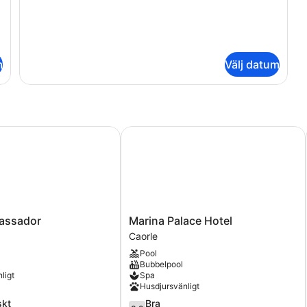
m
Välj datum
ssador
Marina Palace Hotel
Marina
assador
Marina Palace Hotel
Palace
Caorle
Hotel
Pool
Caorle
Bubbelpool
ligt
Spa
Husdjursvänligt
3.9
skt
Bra