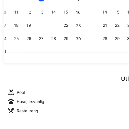
10
11
12
13
14
15
14
15
16
Exteriör
17
18
19
20
21
22
21
22
23
24
25
26
27
28
29
28
29
30
31
Utomhuspool
Ut
Pool
Husdjursvänligt
Restaurang