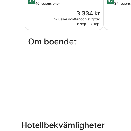
4,7
4,3
av
av
40 recensioner
34 recens
5,
5,
Priset
3 334 kr
Enastående,
Fantastiskt,
är
40 recensioner
34 recensio
inklusive skatter och avgifter
3 334 kr
6 sep. – 7 sep.
Om boendet
Hotellbekvämligheter