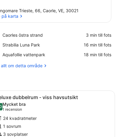
ngomare Trieste, 66, Caorle, VE, 30021
 på karta
Se på karta
Place,
Caorles östra strand
‪3 min till fots‬
Caorles
Place,
Strabilia Luna Park
‪16 min till fots‬
östra
Strabilia
strand
Place,
Aquafollie vattenpark
‪18 min till fots‬
Luna
Aquafollie
Park
vattenpark
 allt om detta område
m hänger på väggen.
vbord, en stol, en lampa och ett fönster med gardiner.
ppna
Ett hotellrum med en säng, ett skrivbord, e
5
luxe dubbelrum - viss havsutsikt
la
Mycket bra
oton
0
8,0 av 10
(1 recension)
1 recension
ör
24 kvadratmeter
eluxe
1 sovrum
ubbelrum
3 sovplatser