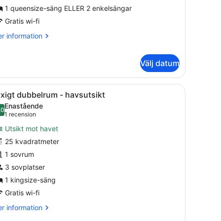
iss
1 queensize-säng ELLER 2 enkelsängar
avsutsikt
Gratis wi-fi
r
r information
formation
m
luxe
Välj datum
bbelrum
äng, ett skrivbord, en stol, en garderob och en sittgrupp.
ppna
Ett modernt hotellrum med en säng, ett n
ss
6
xigt dubbelrum - havsutsikt
vsutsikt
la
Enastående
oton
,0
10,0 av 10
(1 recension)
1 recension
ör
Utsikt mot havet
yxigt
25 kvadratmeter
ubbelrum
1 sovrum
avsutsikt
3 sovplatser
1 kingsize-säng
Gratis wi-fi
r
r information
formation