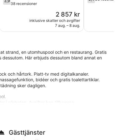
3,9
av
av
38 recensioner
5,
5,
Priset
2 857 kr
Bra,
33 recensioner
är
38 recensioner
inklusive skatter och avgifter
inklusive skatt
2 857 kr
7 aug. – 8 aug.
ivat strand, en utomhuspool och en restaurang. Gratis
uds dessutom. Här erbjuds dessutom bland annat en
k och hårtork. Platt-tv med digitalkanaler.
gefunktion, bidéer och gratis toalettartiklar.
. Städning sker dagligen.
ol.
ler i närheten. Avgifter kan tillkomma.
aorles östra strand och Adriagolf. Detta hotell med
at strand och en utomhuspool.
Gästtjänster