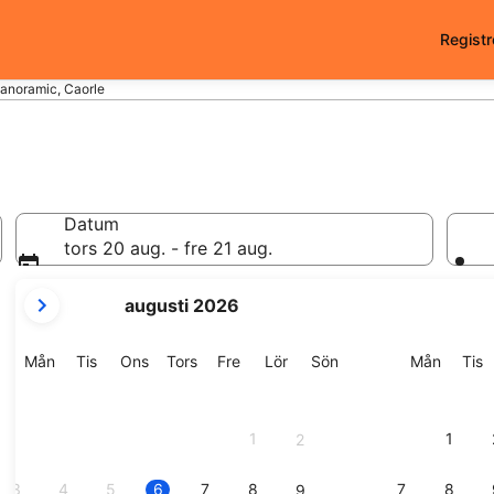
Registr
Panoramic, Caorle
Datum
tors 20 aug. - fre 21 aug.
dina
augusti 2026
nuvarande
månader
är
Måndag
Tisdag
Onsdag
Torsdag
Fredag
Lördag
Söndag
Månda
T
Mån
Tis
Ons
Tors
Fre
Lör
Sön
Mån
Tis
August
2026
och
1
1
2
September
2026.
3
4
5
6
7
8
7
8
9