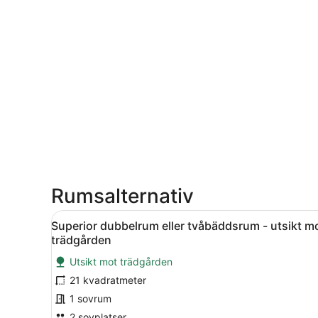
Rumsalternativ
Öppna
En snyggt bäddad säng med e
2
Superior dubbelrum eller tvåbäddsrum - utsikt m
alla
trädgården
foton
Utsikt mot trädgården
för
21 kvadratmeter
Superior
dubbelrum
1 sovrum
eller
2 sovplatser