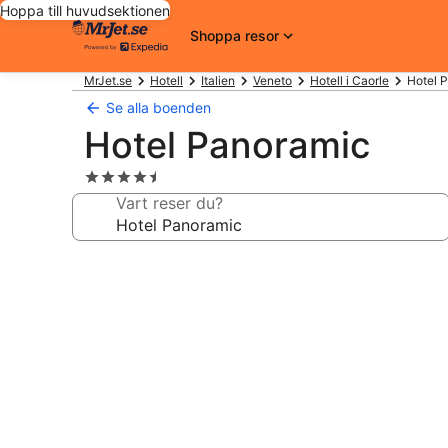
Hoppa till huvudsektionen
Shoppa resor
MrJet.se
Hotell
Italien
Veneto
Hotell i Caorle
Hotel 
Se alla boenden
Hotel Panoramic
4.5-
stjärnigt
Vart reser du?
boende
Fotogalleri
för
Hotel
Panoramic