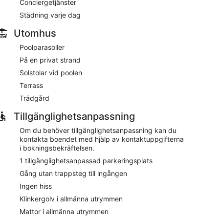
10.30. Här hittar du både bar och restaurang, så du
Conciergetjänster
Städning varje dag
Utomhus
. Badrummen har regnduschar, hårtorkar och gratis
Poolparasoller
uds dessutom.
På en privat strand
Solstolar vid poolen
spool och gratis wi-fi i allmänna utrymmen. Parkering
Terrass
jälpa dig med bagageförvaring, förvaring av
Trädgård
r dessutom en terrass, tvättmöjligheter och en
Tillgänglighetsanpassning
ts, men även snackbar/deli. Du kan njuta av en drink
Om du behöver tillgänglighetsanpassning kan du
ar/lounge. Gratis frukost finns tillgänglig dagligen. I
kontakta boendet med hjälp av kontaktuppgifterna
i bokningsbekräftelsen.
 lyxstil. Det finns tillgängliga parkeringsplatser mot
1 tillgänglighetsanpassad parkeringsplats
Gång utan trappsteg till ingången
Ingen hiss
l 10.30.
Klinkergolv i allmänna utrymmen
 och serverar frukost, lunch och middag. Bokning
Mattor i allmänna utrymmen