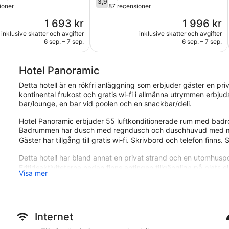
3,9
av
ioner
87 recensioner
5,
Priset
Priset
1 693 kr
1 996 kr
Bra,
är
är
ner
87 recensioner
inklusive skatter och avgifter
inklusive skatter och avgifter
1 693 kr
1 996 kr
6 sep. – 7 sep.
6 sep. – 7 sep.
Hotel Panoramic
Detta hotell är en rökfri anläggning som erbjuder gäster en pr
kontinental frukost och gratis wi-fi i allmänna utrymmen erbj
bar/lounge, en bar vid poolen och en snackbar/deli.
Hotel Panoramic erbjuder 55 luftkonditionerade rum med badroc
Badrummen har dusch med regndusch och duschhuvud med massa
Gäster har tillgång till gratis wi-fi. Skrivbord och telefon finns
Detta hotell har bland annat en privat strand och en utomhuspo
Fritidsaktiviteterna nedan finns antingen tillgängliga på plats el
Visa mer
Hotel Panoramic ligger mindre än fem minuters promenad från C
4,5 stjärnor har 55 rum och ståtar med gratis frukost, en priv
Restaurangalternativ
Internet