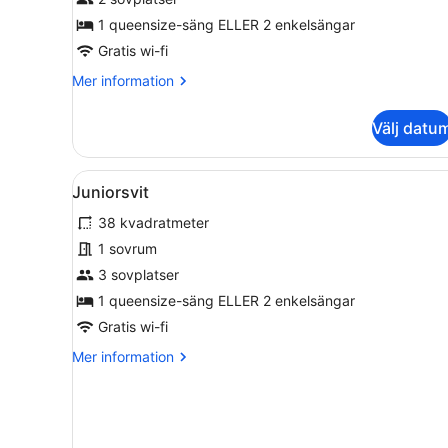
tvåbäddsrum
1 queensize-säng ELLER 2 enkelsängar
-
Gratis wi-fi
utsikt
Mer
Mer information
mot
information
trädgården
om
Välj datu
Superior
dubbelrum
eller
Öppna
Ett rum med sängkläder med 
3
tvåbäddsrum
Juniorsvit
alla
-
38 kvadratmeter
utsikt
foton
mot
för
1 sovrum
trädgården
Juniorsvit
3 sovplatser
1 queensize-säng ELLER 2 enkelsängar
Gratis wi-fi
Mer
Mer information
information
om
Juniorsvit