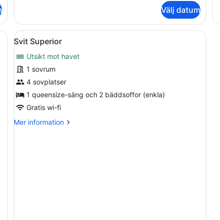
Elite
o
m
Välj datum
-
Ly
havsutsikt
du
-
Öppna
Ett modernt sovrum med en stor sä
6
ha
Svit Superior
alla
Utsikt mot havet
foton
för
1 sovrum
Svit
4 sovplatser
Superior
1 queensize-säng och 2 bäddsoffor (enkla)
Gratis wi-fi
Mer
Mer information
information
om
Svit
Superior