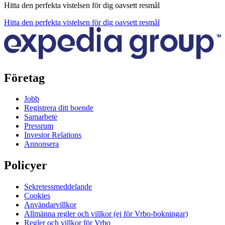
Hitta den perfekta vistelsen för dig oavsett resmål
Hitta den perfekta vistelsen för dig oavsett resmål
Företag
Jobb
Registrera ditt boende
Samarbete
Pressrum
Investor Relations
Annonsera
Policyer
Sekretessmeddelande
Cookies
Användarvillkor
Allmänna regler och villkor (ej för Vrbo-bokningar)
Regler och villkor för Vrbo