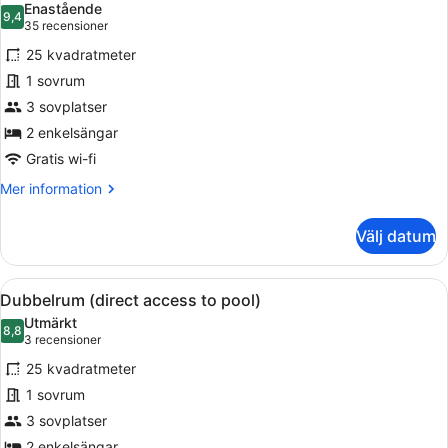
Enastående
foton
9,4
9,4 av 10
(35 recensioner)
35 recensioner
för
25 kvadratmeter
Dubbelrum
1 sovrum
3 sovplatser
2 enkelsängar
Gratis wi-fi
Mer
Mer information
information
om
Välj datum
Dubbelrum
Öppna
Dubbelrum (direct access to pool) |
4
Dubbelrum (direct access to pool)
alla
Utmärkt
foton
8,8
8,8 av 10
(3 recensioner)
3 recensioner
för
25 kvadratmeter
Dubbelrum
1 sovrum
(direct
3 sovplatser
access
2 enkelsängar