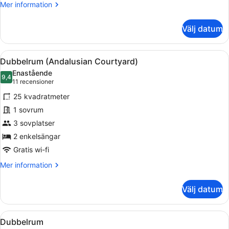
Mer
Mer information
information
om
Välj datum
Dubbelrum
-
utsikt
Öppna
En innergård med utomhusmöbler, e
4
mot
Dubbelrum (Andalusian Courtyard)
alla
poolen
Enastående
foton
9,4
9,4 av 10
(11 recensioner)
11 recensioner
för
25 kvadratmeter
Dubbelrum
1 sovrum
(Andalusian
3 sovplatser
Courtyard)
2 enkelsängar
Gratis wi-fi
Mer
Mer information
information
om
Välj datum
Dubbelrum
(Andalusian
Courtyard)
Öppna
1 sovrum, skrivbord, mörkläggningsg
5
Dubbelrum
alla