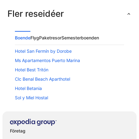
Fler reseidéer
Boende
Flyg
Paketresor
Semesterboenden
Hotel San Fermín by Dorobe
Ms Apartamentos Puerto Marina
Hotel Best Tritón
Clc Benal Beach Aparthotel
Hotel Betania
Sol y Miel Hostal
Sahara Sunset
Hotel Las Arenas, Affiliated by Meliá
La Fonda Hotel
Företag
Apartamentos Benal Beach Group