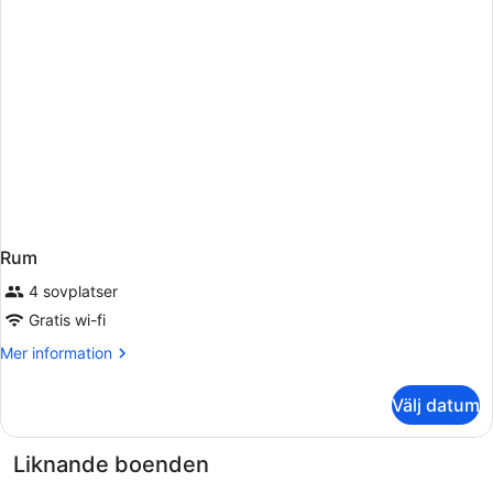
Rum
4 sovplatser
Gratis wi-fi
Mer
Mer information
information
om
Välj datum
Rum
Liknande boenden