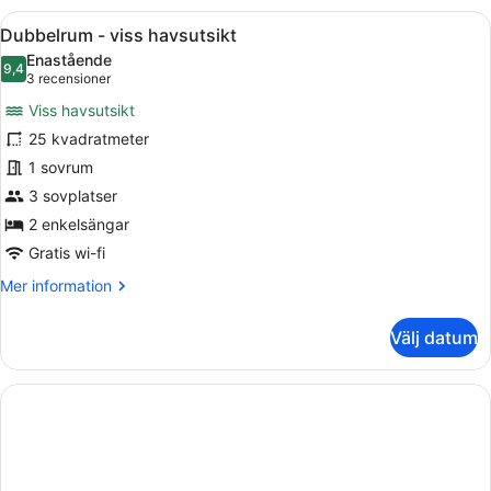
terrass
Öppna
Dubbelrum - viss havsutsikt | 1 sov
4
Dubbelrum - viss havsutsikt
alla
Enastående
foton
9,4
9,4 av 10
(3 recensioner)
3 recensioner
för
Viss havsutsikt
Dubbelrum
25 kvadratmeter
-
1 sovrum
viss
havsutsikt
3 sovplatser
2 enkelsängar
Gratis wi-fi
Mer
Mer information
information
om
Välj datum
Dubbelrum
-
viss
havsutsikt