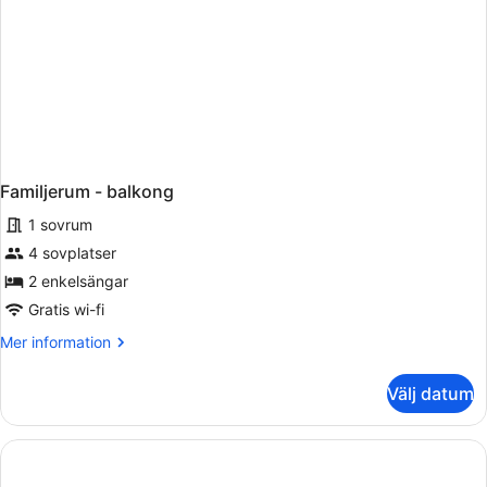
Familjerum - balkong
1 sovrum
4 sovplatser
2 enkelsängar
Gratis wi-fi
Mer
Mer information
information
om
Välj datum
Familjerum
-
balkong