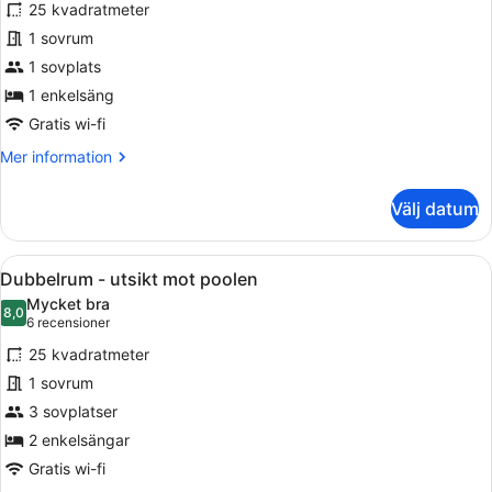
25 kvadratmeter
Standard
1 sovrum
dubbelrum
1 sovplats
för
1
1 enkelsäng
person
Gratis wi-fi
-
Mer
Mer information
1
information
om
enkelsäng
Välj datum
Standard
dubbelrum
för
Öppna
Dubbelrum - utsikt mot poolen | 1 s
4
1
Dubbelrum - utsikt mot poolen
alla
person
Mycket bra
-
foton
8,0
8,0 av 10
(6 recensioner)
6 recensioner
1
för
enkelsäng
25 kvadratmeter
Dubbelrum
1 sovrum
-
3 sovplatser
utsikt
mot
2 enkelsängar
poolen
Gratis wi-fi