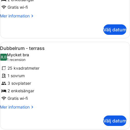
to
pool)
Gratis wi-fi
Mer
Mer information
information
om
Välj datum
Dubbelrum
(direct
access
Öppna
1 sovrum, skrivbord, mörkläggningsg
4
to
Dubbelrum - terrass
alla
pool)
Mycket bra
foton
8,0
8,0 av 10
(1 recension)
1 recension
för
25 kvadratmeter
Dubbelrum
1 sovrum
-
3 sovplatser
terrass
2 enkelsängar
Gratis wi-fi
Mer
Mer information
information
om
Välj datum
Dubbelrum
-