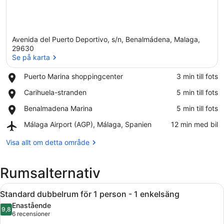
Avenida del Puerto Deportivo, s/n, Benalmádena, Malaga,
29630
Se på karta
Place,
Puerto Marina shoppingcenter
‪3 min till fots‬
Se på karta
Puerto
Place,
Carihuela-stranden
‪5 min till fots‬
Marina
Carihuela-
shoppingcenter
Place,
Benalmadena Marina
‪5 min till fots‬
stranden
Benalmadena
Airport,
Málaga Airport (AGP), Málaga, Spanien
‪12 min med bil‬
Marina
Málaga
Airport
Visa allt om detta område
(AGP),
Málaga,
Rumsalternativ
Spanien
Öppna
1 sovrum, skrivbord, mörkläggningsg
5
Standard dubbelrum för 1 person - 1 enkelsäng
alla
Enastående
foton
9,8
9,8 av 10
(6 recensioner)
6 recensioner
för