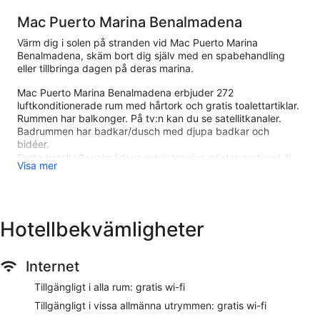
Mac Puerto Marina Benalmadena
Värm dig i solen på stranden vid Mac Puerto Marina
Benalmadena, skäm bort dig själv med en spabehandling
eller tillbringa dagen på deras marina.
Mac Puerto Marina Benalmadena erbjuder 272
luftkonditionerade rum med hårtork och gratis toalettartiklar.
Rummen har balkonger. På tv:n kan du se satellitkanaler.
Badrummen har badkar/dusch med djupa badkar och
bidéer.
Detta hotell i Benalmádena erbjuder sina gäster gratis wi-fi.
Visa mer
Skrivbord och telefon finns. Dessutom har rummen takfläkt
och mörkläggningsgardiner. Städning sker dagligen.
En utomhuspool och barnpool finns på området. Här finns
Hotellbekvämligheter
även ångbastu.
Fritidsaktiviteterna nedan finns antingen tillgängliga på plats
eller i närheten. Avgifter kan tillkomma.
Internet
Boendets spa har 3 behandlingsrum, däribland särskilda
Tillgängligt i alla rum: gratis wi-fi
parrum. Här erbjuds tjänster som ansiktsbehandlingar,
kroppsinpackningar, kroppsskrubb och kroppsbehandlingar.
Tillgängligt i vissa allmänna utrymmen: gratis wi-fi
Spat är utrustat med en ångbastu. Spat är öppet alla dagar.