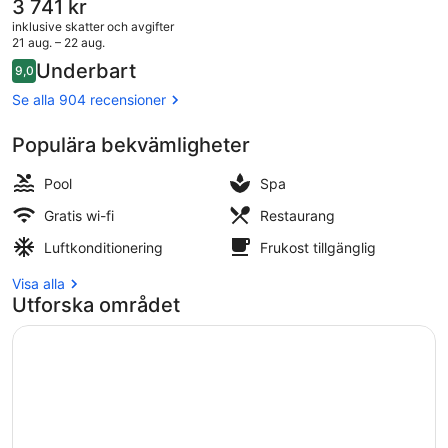
Det
3 741 kr
nuvarande
inklusive skatter och avgifter
priset
21 aug. – 22 aug.
är
Recensioner
Underbart
9,0
3 741 kr
9,0 av 10,
På stranden
Se alla 904 recensioner
Populära bekvämligheter
Pool
Spa
Gratis wi-fi
Restaurang
Luftkonditionering
Frukost tillgänglig
Visa alla
Utforska området