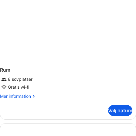
Rum
8 sovplatser
Gratis wi-fi
Mer
Mer information
information
om
Välj datum
Rum