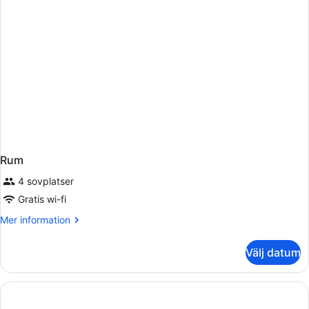
Rum
4 sovplatser
Gratis wi-fi
Mer
Mer information
information
om
Välj datum
Rum