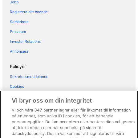
Jobb
Hotel Alay Puerto Marina - Adults Only
Recommended
Registrera ditt boende
Estival Torrequebrada
Samarbete
Hotel Best Siroco
Pressrum
Medplaya Hotel Bali
Investor Relations
Holiday World Resort Affiliated by Meliá
Annonsera
Vive COSTA AZUL
Spirit Hotel Benalmádena Beach
Policyer
Benalmádena Palace - Hotel SPA & Apartments
Sekretessmeddelande
Aparthotel First Flatotel International
Cookies
Pueblo Quinta
Användarvillkor
Vi bryr oss om din integritet
Allmänna regler och villkor (ej för Vrbo-bokningar)
Vi och våra
347
partner lagrar eller får åtkomst till information
på en enhet, som unika ID i cookies, för att behandla
Regler och villkor för Vrbo
personuppgifter. Du kan acceptera eller hantera dina val genom
Tillgänglighetsanpassning
att klicka nedan eller när som helst på sidan för
dataskyddspolicy. Dessa val kommer att signaleras till våra
Juridisk information/Kontakta oss