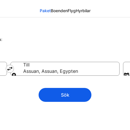
Paket
Boenden
Flyg
Hyrbilar
a:
Till
Assuan, Assuan, Egypten
Till
Sök