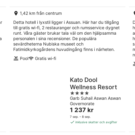
natt
1,42 km från centrum
ar
Detta hotell i lyxstil ligger i Assuan. Här har du tillgång
D
till gratis wi-fi, 2 restauranger och rumsservice dygnet
h
runt. Våra gäster brukar tala väl om den hjälpsamma
a
a
personalen i sina recensioner. De populära
h
sevärdheterna Nubiska museet och
s
Fatimidkyrkogårdens huvudingång finns i närheten.
m
n
Pool
Gratis wi-fi
Kato Dool
Wellness Resort
4
Garb Suhail Aswan Aswan
out
Governorate
of
Priset
1 237 kr
5
är
7 sep. – 8 sep.
1 237 kr
inklusive skatter och avgifter
per
natt