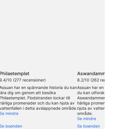
Philaetemplet
Aswandammen
9.4/10 (277 recensioner)
8.2/10 (262 recensioner)
Assuan har en spännande historia du kan
Assuan har en spännande h
lära dig om genom att besöka
du kan utforska när du bes
Philaetemplet. Flodstranden lockar till
Aswandammen. Flodstranden 
härliga promenader och du kan njuta av
härliga promenader, och d
vattenfallen i detta avslappnade område.
njuta av vattenfallen i det
Se mindre
område.
Se mindre
Se boenden
Se boenden