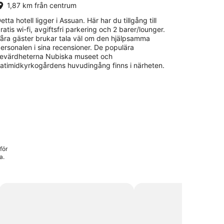
1,87 km från centrum
etta hotell ligger i Assuan. Här har du tillgång till
ratis wi-fi, avgiftsfri parkering och 2 barer/lounger.
åra gäster brukar tala väl om den hjälpsamma
ersonalen i sina recensioner. De populära
evärdheterna Nubiska museet och
atimidkyrkogårdens huvudingång finns i närheten.
för
a.