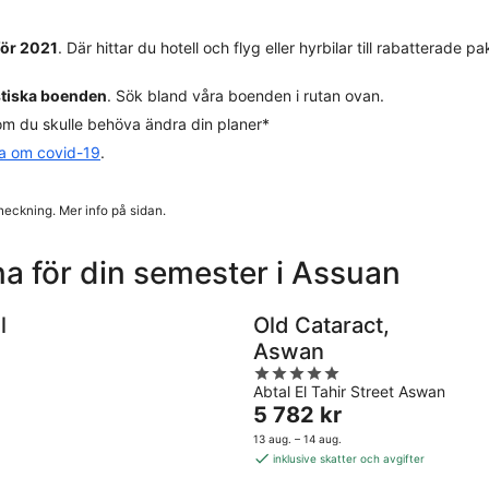
för 2021
. Där hittar du hotell och flyg eller hyrbilar till rabatterade
stiska boenden
. Sök bland våra boenden i rutan ovan.
m du skulle behöva ändra din planer*
da om covid-19
.
heckning. Mer info på sidan.
a för din semester i Assuan
l
Old Cataract,
Aswan
5
Abtal El Tahir Street Aswan
out
Priset
5 782 kr
of
är
5
13 aug. – 14 aug.
5 782 kr
inklusive skatter och avgifter
per