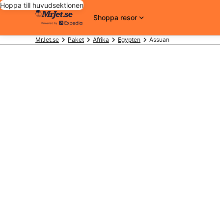
Hoppa till huvudsektionen
Shoppa resor
MrJet.se
Paket
Afrika
Egypten
Assuan