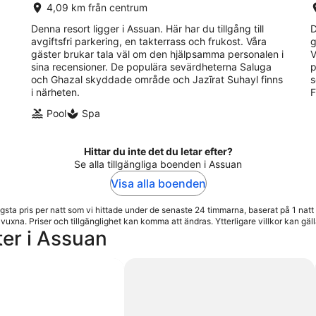
4,09 km från centrum
Denna resort ligger i Assuan. Här har du tillgång till
D
avgiftsfri parkering, en takterrass och frukost. Våra
g
gäster brukar tala väl om den hjälpsamma personalen i
V
sina recensioner. De populära sevärdheterna Saluga
p
och Ghazal skyddade område och Jazīrat Suhayl finns
s
i närheten.
F
Pool
Spa
Hittar du inte det du letar efter?
Se alla tillgängliga boenden i Assuan
Visa alla boenden
gsta pris per natt som vi hittade under de senaste 24 timmarna, baserat på 1 natt 
 vuxna. Priser och tillgänglighet kan komma att ändras. Ytterligare villkor kan gäll
er i Assuan