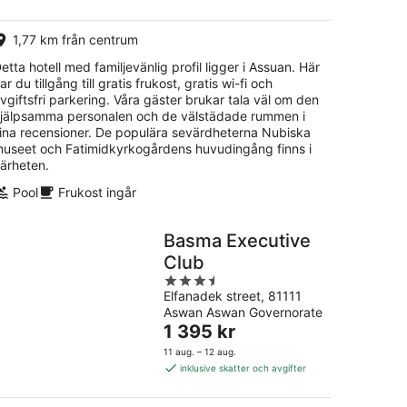
per
natt
1,77 km från centrum
etta hotell med familjevänlig profil ligger i Assuan. Här
ar du tillgång till gratis frukost, gratis wi-fi och
vgiftsfri parkering. Våra gäster brukar tala väl om den
jälpsamma personalen och de välstädade rummen i
ina recensioner. De populära sevärdheterna Nubiska
useet och Fatimidkyrkogårdens huvudingång finns i
ärheten.
Pool
Frukost ingår
Basma Executive
Club
3.5
Elfanadek street, 81111
out
Aswan Aswan Governorate
of
Priset
1 395 kr
5
är
11 aug. – 12 aug.
1 395 kr
inklusive skatter och avgifter
per
natt