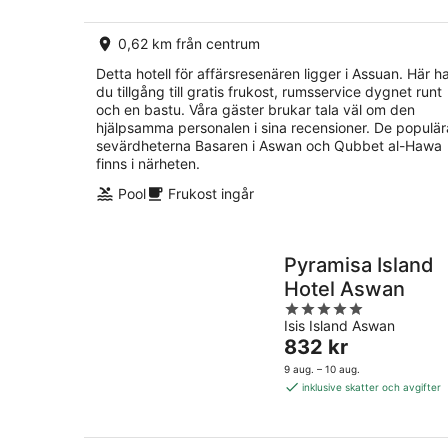
per
natt
0,62 km från centrum
Detta hotell för affärsresenären ligger i Assuan. Här h
du tillgång till gratis frukost, rumsservice dygnet runt
och en bastu. Våra gäster brukar tala väl om den
hjälpsamma personalen i sina recensioner. De populär
sevärdheterna Basaren i Aswan och Qubbet al-Hawa
finns i närheten.
Pool
Frukost ingår
Pyramisa Island
Hotel Aswan
5
Isis Island Aswan
out
Priset
832 kr
of
är
5
9 aug. – 10 aug.
832 kr
inklusive skatter och avgifter
per
natt