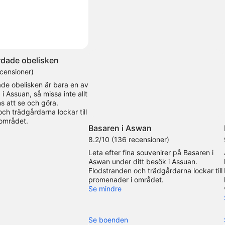
Foto av Botak Jon
Foto
för
rdade obelisken
fritt
censioner)
bruk
ade obelisken är bara en av
av
i Assuan, så missa inte allt
Botak
s att se och göra.
Jon
ch trädgårdarna lockar till
området.
Basaren i Aswan
8.2/10 (136 recensioner)
Leta efter fina souvenirer på Basaren i
Aswan under ditt besök i Assuan.
Flodstranden och trädgårdarna lockar till
promenader i området.
Se mindre
Se boenden