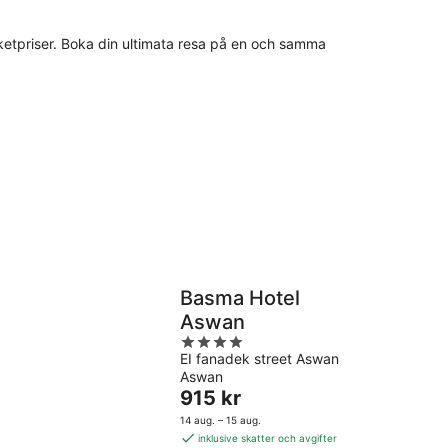
 paketpriser. Boka din ultimata resa på en och samma
Basma Hotel
Aswan
4
EI fanadek street Aswan
out
Aswan
of
Priset
915 kr
5
är
14 aug. – 15 aug.
915 kr
inklusive skatter och avgifter