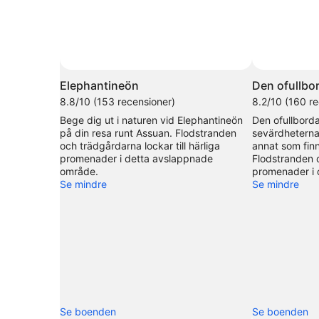
Foto av alisha rothman
Foto
för
Elephantineön
Den ofullbo
fritt
8.8/10 (153 recensioner)
8.2/10 (160 re
bruk
Bege dig ut i naturen vid Elephantineön
Den ofullbord
av
på din resa runt Assuan. Flodstranden
sevärdheterna 
alisha
och trädgårdarna lockar till härliga
annat som finn
rothman
promenader i detta avslappnade
Flodstranden o
område.
promenader i 
Se mindre
Se mindre
Se boenden
Se boenden