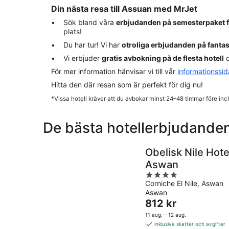
Din nästa resa till Assuan med MrJet
Sök bland våra
erbjudanden på semesterpaket 
plats!
Du har tur! Vi har
otroliga erbjudanden på fanta
Vi erbjuder
gratis avbokning på de flesta hotell
o
För mer information hänvisar vi till vår
informationssi
Hitta den där resan som är perfekt för dig nu!
*Vissa hotell kräver att du avbokar minst 24–48 timmar före inc
De bästa hotellerbjudanden
Obelisk Nile Hote
Aswan
4
Corniche El Nile, Aswan
out
Aswan
of
Priset
812 kr
5
är
11 aug. – 12 aug.
812 kr
inklusive skatter och avgifter