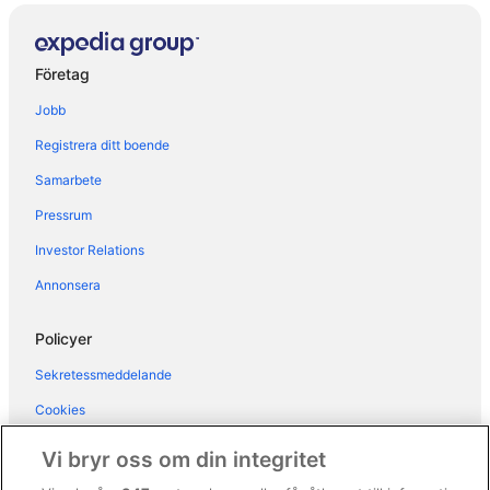
Företag
Jobb
Registrera ditt boende
Samarbete
Pressrum
Investor Relations
Annonsera
Policyer
Sekretessmeddelande
Cookies
Användarvillkor
Vi bryr oss om din integritet
Allmänna regler och villkor (ej för Vrbo-bokningar)