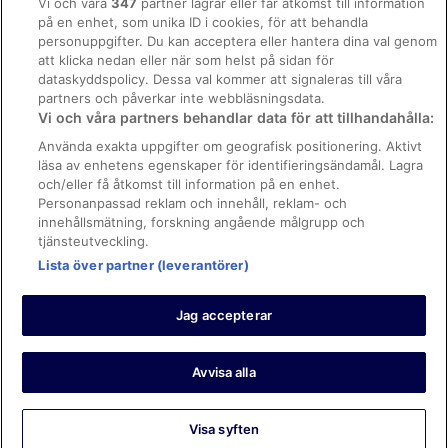
Vi och våra
347
partner lagrar eller får åtkomst till information
på en enhet, som unika ID i cookies, för att behandla
Regler och villkor för Vrbo
personuppgifter. Du kan acceptera eller hantera dina val genom
Tillgänglighetsanpassning
att klicka nedan eller när som helst på sidan för
dataskyddspolicy. Dessa val kommer att signaleras till våra
Juridisk information/Kontakta oss
partners och påverkar inte webbläsningsdata.
Vi och våra partners behandlar data för att tillhandahålla:
Riktlinjer för innehåll och anmäla innehåll
Använda exakta uppgifter om geografisk positionering. Aktivt
läsa av enhetens egenskaper för identifieringsändamål. Lagra
Hjälp
och/eller få åtkomst till information på en enhet.
Kontakta oss
Personanpassad reklam och innehåll, reklam- och
innehållsmätning, forskning angående målgrupp och
Avboka eller ändra din bokning
tjänsteutveckling.
Boka ett flyg med flygbolagskredit
Lista över partner (leverantörer)
Återbetalningsprocess och tidslinjer
Jag accepterar
© 2026 Expedia, Inc., ett företag inom Expedia Group.
https://www.expediagroup.com/ Med ensamrätt. MrJet är ett
varumärke eller registrerat varumärke som tillhör Expedia, Inc.
Avvisa alla
Visa syften