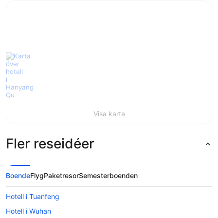
Visa karta
Fler reseidéer
Boende
Flyg
Paketresor
Semesterboenden
Hotell i Tuanfeng
Hotell i Wuhan