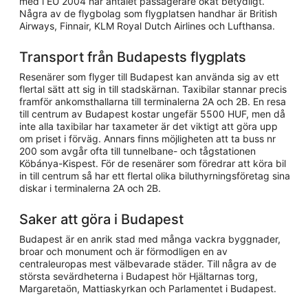
med i EU 2004 har antalet passagerare ökat betydligt.
Några av de flygbolag som flygplatsen handhar är British
Airways, Finnair, KLM Royal Dutch Airlines och Lufthansa.
Transport från Budapests flygplats
Resenärer som flyger till Budapest kan använda sig av ett
flertal sätt att sig in till stadskärnan. Taxibilar stannar precis
framför ankomsthallarna till terminalerna 2A och 2B. En resa
till centrum av Budapest kostar ungefär 5500 HUF, men då
inte alla taxibilar har taxameter är det viktigt att göra upp
om priset i förväg. Annars finns möjligheten att ta buss nr
200 som avgår ofta till tunnelbane- och tågstationen
Köbánya-Kispest. För de resenärer som föredrar att köra bil
in till centrum så har ett flertal olika biluthyrningsföretag sina
diskar i terminalerna 2A och 2B.
Saker att göra i Budapest
Budapest är en anrik stad med många vackra byggnader,
broar och monument och är förmodligen en av
centraleuropas mest välbevarade städer. Till några av de
största sevärdheterna i Budapest hör Hjältarnas torg,
Margaretaön, Mattiaskyrkan och Parlamentet i Budapest.