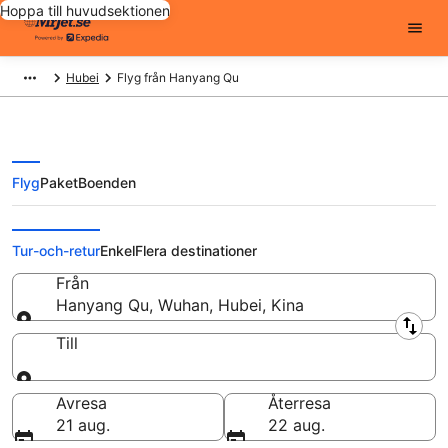
Hoppa till huvudsektionen
Hubei
Flyg från Hanyang Qu
Flyg
Paket
Boenden
Flygplatser i
Tur-och-retur
Enkel
Flera destinationer
Från
Hanyang Qu, Wuhan, Hubei, Kina
Från
Till
Till
Avresa
Återresa
21 aug.
22 aug.