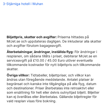
3-Stjärniga hotell i Wuhan
Biljettpris, skatter och avgifter:
Priserna hittades på
MrJet.se och uppdateras dagligen. De inkluderar alla skatter
och avgifter förutom bagageavgift.
Återbetalningar, ändringar, inställda flyg:
För ändringar i
resplanen, om sådana tillåts i priset, debiterar MrJet.se en
serviceavgift på £10.00 / 45.00 Euro utöver eventuella
tillkommande kostnader för nytt biljettpris och tillkommande
skatter.
Övriga villkor:
Tidtabeller, biljettpriser, och villkor kan
ändras utan föregående meddelande. Antalet platser är
begränsat och kanske inte tillgängliga på alla flyg, datum
och destinationer. Priser återbetalas inte retroaktivt eller
som ersättning för helt eller delvis outnyttjad biljett. Biljetter
kan ej överlåtas eller återbetalas. Gällande biljettregler för
vald resplan visas före bokning.