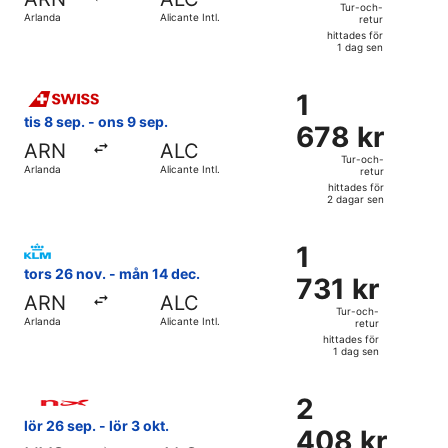
och-
Tur-och-
Arlanda
Alicante Intl.
retur
retur,
hittades för
hittades
1 dag sen
för
Välj flyg med Swiss International Air Lines, med avresa tis 8
1
1
1
dag
678 kr
tis 8 sep. - ons 9 sep.
sen
678 kr
Tur-
ARN
ALC
och-
Tur-och-
Arlanda
Alicante Intl.
retur
retur,
hittades för
hittades
2 dagar sen
för
Välj flyg med KLM, med avresa tors 26 nov. från Arlanda till
2
1
1
dagar
731 kr
tors 26 nov. - mån 14 dec.
sen
731 kr
Tur-
ARN
ALC
och-
Tur-och-
Arlanda
Alicante Intl.
retur
retur,
hittades för
hittades
1 dag sen
för
Välj flyg med Norwegian Air Sweden, med avresa lör 26 sep. 
1
2
2
dag
408 kr
lör 26 sep. - lör 3 okt.
sen
408 kr
Tur-