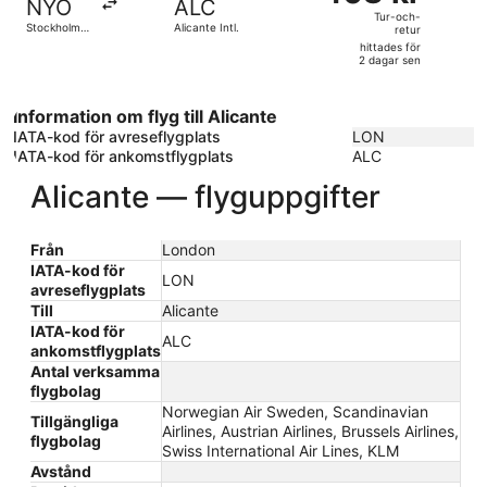
NYO
ALC
och-
Tur-och-
Stockholm -
Alicante Intl.
retur
retur,
Skavsta
hittades för
hittades
2 dagar sen
för
2
Information om flyg till Alicante
dagar
IATA-kod för avreseflygplats
LON
sen
IATA-kod för ankomstflygplats
ALC
Alicante — flyguppgifter
Från
London
IATA-kod för
LON
avreseflygplats
Till
Alicante
IATA-kod för
ALC
ankomstflygplats
Antal verksamma
flygbolag
Norwegian Air Sweden, Scandinavian
Tillgängliga
Airlines, Austrian Airlines, Brussels Airlines,
flygbolag
Swiss International Air Lines, KLM
Avstånd