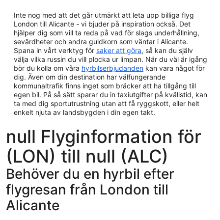
Inte nog med att det går utmärkt att leta upp billiga flyg
London till Alicante - vi bjuder på inspiration också. Det
hjälper dig som vill ta reda på vad för slags underhållning,
sevärdheter och andra guldkorn som väntar i Alicante.
Spana in vårt verktyg för
saker att göra
, så kan du själv
välja vilka russin du vill plocka ur limpan. När du väl är igång
bör du kolla om våra
hyrbilserbjudanden
kan vara något för
dig. Även om din destination har välfungerande
kommunaltrafik finns inget som bräcker att ha tillgång till
egen bil. På så sätt sparar du in taxiutgifter på kvällstid, kan
ta med dig sportutrustning utan att få ryggskott, eller helt
enkelt njuta av landsbygden i din egen takt.
null Flyginformation för
(LON) till null (ALC)
Behöver du en hyrbil efter
flygresan från London till
Alicante