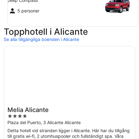
Jeep Compass
5 personer
Topphotell i Alicante
Se alla tillgängliga boenden i Alicante
Öppnas i ett nytt fönster
Melia Alicante
Melia Alicante
4
out
Plaza del Puerto, 3 Alicante Alicante
of
Detta hotell vid stranden ligger i Alicante. Här har du tillgång
5
till gratis wi-fi, 2 utomhuspooler och fullständigt spa. Våra