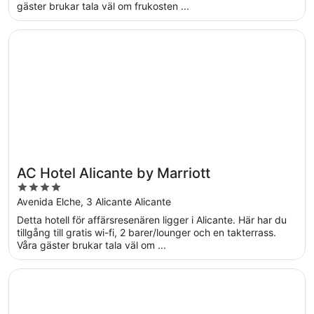
gäster brukar tala väl om frukosten ...
Öppnas i ett nytt fönster
AC Hotel Alicante by Marriott
AC Hotel Alicante by Marriott
4
out
Avenida Elche, 3 Alicante Alicante
of
Detta hotell för affärsresenären ligger i Alicante. Här har du
5
tillgång till gratis wi-fi, 2 barer/lounger och en takterrass.
Våra gäster brukar tala väl om ...
Öppnas i ett nytt fönster
Estudiotel Alicante