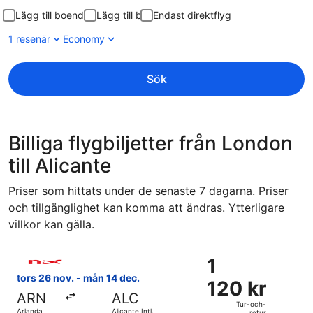
Lägg till boende
Lägg till bil
Endast direktflyg
1 resenär
Economy
Sök
Billiga flygbiljetter från London
till Alicante
Priser som hittats under de senaste 7 dagarna. Priser
och tillgänglighet kan komma att ändras. Ytterligare
villkor kan gälla.
Välj flyg med Norwegian Air Sweden, med avresa tors 26 nov.
1
1
120 kr
tors 26 nov. - mån 14 dec.
120 kr
Tur-
ARN
ALC
och-
Tur-och-
Arlanda
Alicante Intl.
retur