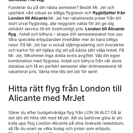
Funderar du på din nästa semester? Besök Mr. Jet och
upptäck vårt utbud av billiga flygresor och
flygbiljetter från
London till Alicante
Mr. Jet har rabatterade priser från ett
stort urval flygbolag, alla noggrant valda för att ge dig
utmärkt service till ett överkomligt pris.
London till Alicante
flyg
, hotell och bilhyra – skapa ditt semesterpaket hos oss.
Våra speciella erbjudanden innehåller mer än bara billiga
resor. På Mr. Jet har vi också stjärngradering och översikter
och kartor för att hjälpa dig att på bästa sätt välja hotell. På
Mr. Jet, tillkommer inga dolda extra avgifter. Välj din egen
kombination med flygresa, hotell och bilhyra från vår stora
databas och få en perfekt semester eller drömweekend till
rabatterat pris. Vänta inte tills det blir för sent!
Hitta rätt flyg från London till
Alicante med MrJet
Söker du efter budgetvänliga flyg från LON till ALC? Då är
det lätt att hitta rätt med MrJet. Allt du behöver göra är att
kolla upp flyg London-Alicante på dina önskade resedatum,
så får du snart se vilka bolag och priser som erbjuds.