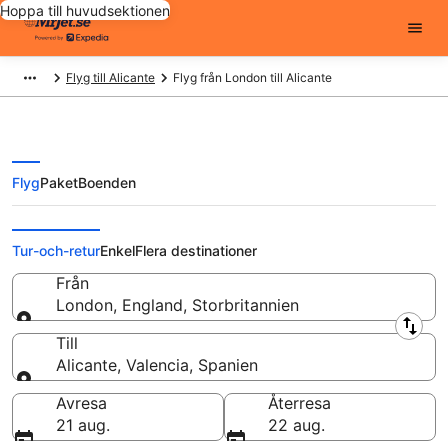
Hoppa till huvudsektionen
Flyg till Alicante
Flyg från London till Alicante
Flyg
Paket
Boenden
Flyg från London till Alicante från
Tur-och-retur
Enkel
Flera destinationer
Från
London, England, Storbritannien
Från
Till
Alicante, Valencia, Spanien
Till
Avresa
Återresa
21 aug.
22 aug.