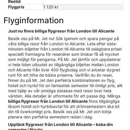
Restid
Flygpris
1 120 kr
Flyginformation
Just nu finns billiga flygresor från London till Alicante
Besök oss på Mr. Jet nu! Sök igenom och spara pengar på
våra billiga resor från London to Alicante. Leta efter sista-
minuten-biljetter från London till Alicante till oslagbara priser
speciellt framtagna för resenärer som önskar få så mycket
som möjligt för pengarna. På Mr. Jet jämför och uppdaterar
vi hela tiden utbudet av tillgängliga biljetter mellan London
och Alicante från över 400 flygbolag och vi arbetar dygnet
runt för att hitta de bästa priserna. Varifrån du än reser,
finner du på Mr. Jet den perfekta kombinationen av flyg,
hotell och hyrbil för en fantastisk semester till rimligt pris, allt
med hjälp av vår smidiga databas med resor över hela
världen. Alla detaljer är utformade för att passa dig. Många
billiga flygresor från London till Alicante
finns tillgängliga
liksom hotell och hyrbilsavtal för att drömsemestern ska bli
din till överkomligt pris. Besök oss på Mr. Jet och börja
planera den perfekta semestern redan i dag.
Upptäck flygresor från London till Alicante – boka din
semester i förväg.