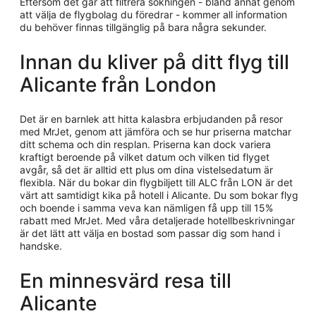
Eftersom det går att filtrera sökningen - bland annat genom
att välja de flygbolag du föredrar - kommer all information
du behöver finnas tillgänglig på bara några sekunder.
Innan du kliver på ditt flyg till
Alicante från London
Det är en barnlek att hitta kalasbra erbjudanden på resor
med MrJet, genom att jämföra och se hur priserna matchar
ditt schema och din resplan. Priserna kan dock variera
kraftigt beroende på vilket datum och vilken tid flyget
avgår, så det är alltid ett plus om dina vistelsedatum är
flexibla. När du bokar din flygbiljett till ALC från LON är det
värt att samtidigt kika på hotell i Alicante. Du som bokar flyg
och boende i samma veva kan nämligen få upp till 15%
rabatt med MrJet. Med våra detaljerade hotellbeskrivningar
är det lätt att välja en bostad som passar dig som hand i
handske.
En minnesvärd resa till
Alicante