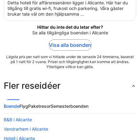
of
Detta hotell för affärsresenären ligger i Alicante. Här har du
5
tillgång till gratis wi-fi, frukost och parkering. Våra gäster
brukar tala väl om den hjälpsamma ...
Hittar du inte det du letar efter?
Se alla tillgängliga boenden i Alicante
Visa alla boenden
Lägsta pris per natt som vi hittade under de senaste 24 timmarna, baserat
på 1 natt för 2 vuxna. Priser och tillgänglighet kan komma att ändras.
Ytterligare villkor kan gälla.
Fler reseidéer
Boende
Flyg
Paketresor
Semesterboenden
B&B i Alicante
Vandrarhem i Alicante
Hotell i Alicante