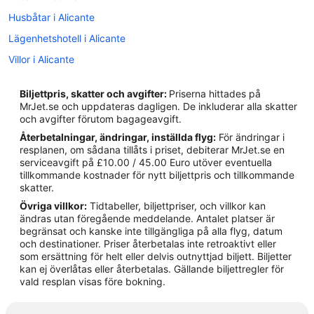
Husbåtar i Alicante
Lägenhetshotell i Alicante
Villor i Alicante
Hotell i Cabo de las Huertas
Biljettpris, skatter och avgifter:
Priserna hittades på
Hotell i Centrala Alicante
MrJet.se och uppdateras dagligen. De inkluderar alla skatter
och avgifter förutom bagageavgift.
Lägenheter i El Campello
Återbetalningar, ändringar, inställda flyg:
För ändringar i
Lägenhetshotell i Els Arenals del Sol
resplanen, om sådana tillåts i priset, debiterar MrJet.se en
serviceavgift på £10.00 / 45.00 Euro utöver eventuella
5-Stjärniga hotell i Alicante
tillkommande kostnader för nytt biljettpris och tillkommande
Lägenheter i Gran Alacant
skatter.
Övriga villkor:
Tidtabeller, biljettpriser, och villkor kan
Hotell i Agost
ändras utan föregående meddelande. Antalet platser är
Hotell i Alicante
begränsat och kanske inte tillgängliga på alla flyg, datum
och destinationer. Priser återbetalas inte retroaktivt eller
Hotell i Busot
som ersättning för helt eller delvis outnyttjad biljett. Biljetter
kan ej överlåtas eller återbetalas. Gällande biljettregler för
Hotell i El Bacarot
vald resplan visas före bokning.
Hotell i El Campello
Hotell i Elche