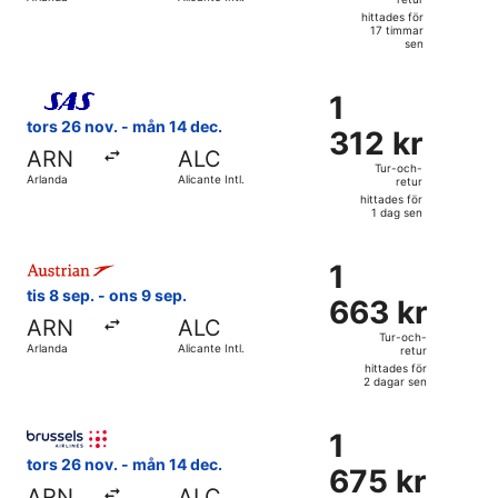
retur,
hittades för
hittades
17 timmar
sen
för
17
Välj flyg med Scandinavian Airlines, med avresa tors 26 nov.
timmar
1
1
sen
312 kr
tors 26 nov. - mån 14 dec.
312 kr
Tur-
ARN
ALC
och-
Tur-och-
Arlanda
Alicante Intl.
retur
retur,
hittades för
hittades
1 dag sen
för
Välj flyg med Austrian Airlines, med avresa tis 8 sep. från A
1
1
1
dag
663 kr
tis 8 sep. - ons 9 sep.
sen
663 kr
Tur-
ARN
ALC
och-
Tur-och-
Arlanda
Alicante Intl.
retur
retur,
hittades för
hittades
2 dagar sen
för
Välj flyg med Brussels Airlines, med avresa tors 26 nov. frå
2
1
1
dagar
675 kr
tors 26 nov. - mån 14 dec.
sen
675 kr
Tur-
ARN
ALC