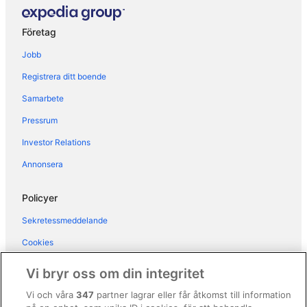
Hotell i Els Arenals del Sol
Företag
Hotell i Gran Alacant
Jobb
Hotell i Jijona
Registrera ditt boende
Hotell i La Marina
Samarbete
Hotell i Monforte del Cid
Pressrum
Hotell i Monte Faro
Hotell i Novelda
Investor Relations
Hotell i San Juan de Alicante
Annonsera
Hotell i San Vicente del Raspeig
Policyer
Hotell i Santa Pola
Sekretessmeddelande
Hotell i Torrellano
Cookies
Hotell i Villajoyosa
Användarvillkor
Hotell i Playa de San Juan
Vi bryr oss om din integritet
Villor i Santa Pola
Allmänna regler och villkor (ej för Vrbo-bokningar)
Vi och våra
347
partner lagrar eller får åtkomst till information
3-Stjärniga hotell i El Campello