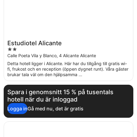
Estudiotel Alicante
2
out
Calle Poeta Vila y Blanco, 4 Alicante Alicante
of
Detta hotell ligger i Alicante. Här har du tillgång till gratis wi-
5
fi, frukost och en reception (öppen dygnet runt). Våra gäster
brukar tala väl om den hjälpsamma ...
Spara i genomsnitt 15 % på tusentals
hotell när du är inloggad
Logga in
Gå med nu, det är gratis
Öppnas i ett nytt fönster
Odyssey Rooms