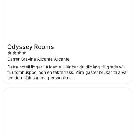
Odyssey Rooms
4
out
Carrer Gravina Alicante Alicante
of
Detta hotell ligger i Alicante. Här har du tillgång till gratis wi-
5
fi, utomhuspool och en takterrass. Våra gäster brukar tala väl
om den hjälpsamma personalen ...
Öppnas i ett nytt fönster
Just Hostel Capsules