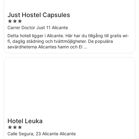
Just Hostel Capsules
3
out
Carrer Doctor Just 11 Alicante
of
Detta hotell ligger i Alicante. Här har du tillgång till gratis wi-
5
fi, daglig städning och tvättmöjligheter. De populära
sevärdheterna Alicantes hamn och El ...
Öppnas i ett nytt fönster
Hotel Leuka
Hotel Leuka
3
out
Calle Segura, 23 Alicante Alicante