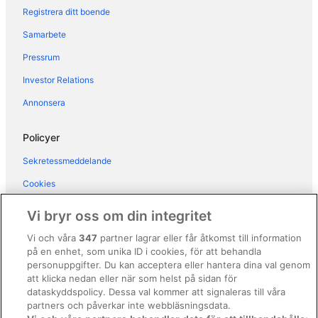
Registrera ditt boende
La Réserve Eden au Lac Zurich
Samarbete
Boutique Hotel Wellenberg
Pressrum
Acasa Suites Zurich Oerlikon
Investor Relations
Small Luxury Hotel Ambassador Zürich
25hours Hotel Zurich Langstrasse
Annonsera
Sorell Hotel Rütli Niederdorf Zürich
Policyer
Central Plaza Hotel
Sekretessmeddelande
Luxury Apartments by Livingdowntown
Cookies
Swiss Star District 11
Användarvillkor
Vi bryr oss om din integritet
Allmänna regler och villkor (ej för Vrbo-bokningar)
Vi och våra
347
partner lagrar eller får åtkomst till information
på en enhet, som unika ID i cookies, för att behandla
Regler och villkor för Vrbo
personuppgifter. Du kan acceptera eller hantera dina val genom
Tillgänglighetsanpassning
att klicka nedan eller när som helst på sidan för
dataskyddspolicy. Dessa val kommer att signaleras till våra
Juridisk information/Kontakta oss
partners och påverkar inte webbläsningsdata.