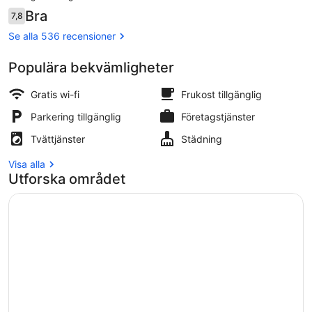
är
Recensioner
Bra
7,8
1 896 kr
7,8 av 10,
Lobby
Se alla 536 recensioner
Populära bekvämligheter
Gratis wi-fi
Frukost tillgänglig
Parkering tillgänglig
Företagstjänster
Tvättjänster
Städning
Visa alla
Utforska området