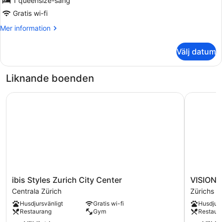
för
1 queensize-säng
Standard
Gratis wi-fi
Double
Mer
Mer information
Room
information
om
Välj datum
Standard
Double
Room
Liknande boenden
ibis Styles Zurich City Center
VISIONAP
ibis
VISIONA
ibis Styles Zurich City Center
VISION
Styles
Leonhard
Centrala Zürich
Zürichs h
Zurich
Zürichs
Husdjursvänligt
Gratis wi-fi
Husdjurs
City
historiska
Restaurang
Gym
Restaur
Center
stadskär