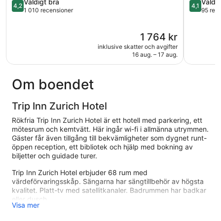
Centrala
4.2
4.1
Väldigt bra
Väldig
4,2
4,1
Zürich
av
av
1 010 recensioner
95 rec
5,
5,
Väldigt
Väldigt
Priset
1 764 kr
bra,
bra,
är
1 010 recensioner
95 recens
inklusive skatter och avgifter
1 764 kr
16 aug. – 17 aug.
Om boendet
Trip Inn Zurich Hotel
Rökfria Trip Inn Zurich Hotel är ett hotell med parkering, ett
mötesrum och kemtvätt. Här ingår wi-fi i allmänna utrymmen.
Gäster får även tillgång till bekvämligheter som dygnet runt-
öppen reception, ett bibliotek och hjälp med bokning av
biljetter och guidade turer.
Trip Inn Zurich Hotel erbjuder 68 rum med
värdeförvaringsskåp. Sängarna har sängtillbehör av högsta
kvalitet. Platt-tv med satellitkanaler. Badrummen har badkar
eller dusch.
Visa mer
Gäster har tillgång till gratis wi-fi. Skrivbord och telefon finns.
Städning erbjuds dagligen och strykjärn/strykbräda kan fås