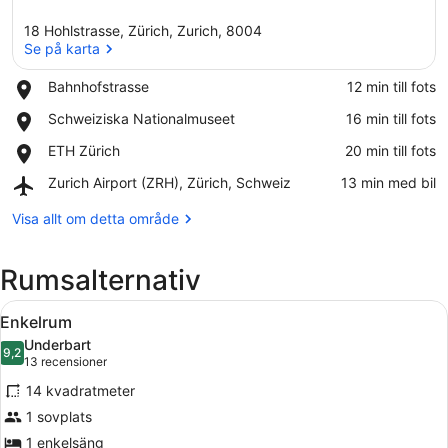
18 Hohlstrasse, Zürich, Zurich, 8004
Se på karta
Place,
Bahnhofstrasse
‪12 min till fots‬
Bahnhofstrasse
Se på karta
Place,
Schweiziska Nationalmuseet
‪16 min till fots‬
Schweiziska
Place,
ETH Zürich
‪20 min till fots‬
Nationalmuseet
ETH
Airport,
Zurich Airport (ZRH), Zürich, Schweiz
‪13 min med bil‬
Zürich
Zurich
Airport
Visa allt om detta område
(ZRH),
Zürich,
Rumsalternativ
Schweiz
Öppna
Enkelrum | Sängtillbehör av högsta
5
Enkelrum
alla
Underbart
foton
9,2
9,2 av 10
(13 recensioner)
13 recensioner
för
14 kvadratmeter
Enkelrum
1 sovplats
1 enkelsäng