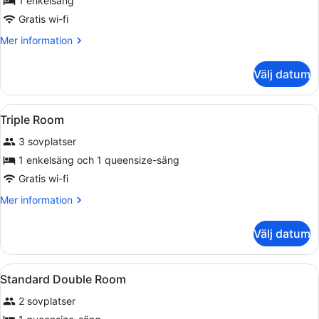
för
1 enkelsäng
Single
Gratis wi-fi
Room
Mer
Mer information
information
om
Välj datum
Single
Room
Öppna
Ett hotellrum med en säng, ett skri
1
Triple Room
alla
3 sovplatser
foton
för
1 enkelsäng och 1 queensize-säng
Triple
Gratis wi-fi
Room
Mer
Mer information
information
om
Välj datum
Triple
Room
Öppna
Ett hotellrum med en säng, ett skriv
1
Standard Double Room
alla
2 sovplatser
foton