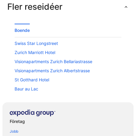
Fler reseidéer
Boende
Swiss Star Longstreet
Zurich Marriott Hotel
Visionapartments Zurich Bellariastrasse
Visionapartments Zurich Albertstrasse
St Gotthard Hotel
Baur au Lac
Ameron Zürich Bellerive au Lac
Moxy Zurich
Novotel Zurich City West
Företag
Glockenhof Zürich
Jobb
Seestrasse Apartments Drei Koenige