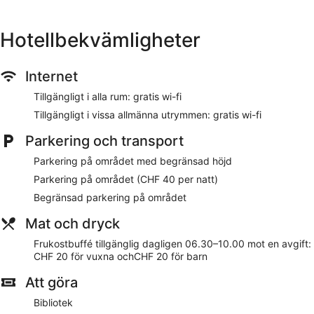
på begäran.
Hotellbekvämligheter
Trip Inn Zurich Hotel ligger i Centrala Zürich, en kort
promenad från Bahnhofstrasse samt mindre än två kilometer
från populära sevärdheter som Schweiziska Nationalmuseet.
Detta hotell med 3 stjärnor har 68 rum och ståtar med gratis
Internet
wi-fi på rummet, ett bibliotek och en terrass.
Tillgängligt i alla rum: gratis wi-fi
Restaurangalternativ
Tillgängligt i vissa allmänna utrymmen: gratis wi-fi
Frukostbuffé serveras dagligen mellan 06.30 och 10.00 mot
Parkering och transport
en avgift.
Parkering på området med begränsad höjd
Rum
Parkering på området (CHF 40 per natt)
Din platt-tv har satellitkanaler, och du håller dig uppkopplad
Begränsad parkering på området
med gratis wi-fi. Samtliga sängar har sängtillbehör av högsta
kvalitet. Dessutom erbjuds bekvämligheter som
Mat och dryck
värdeförvaringsskåp, telefon och skrivbord.
Frukostbuffé tillgänglig dagligen 06.30–10.00 mot en avgift:
På boendet
CHF 20 för vuxna ochCHF 20 för barn
Trip Inn Zurich Hotel erbjuder gratis wi-fi i allmänna
Att göra
utrymmen, ett mötesrum och ett bibliotek. Parkering erbjuds
Bibliotek
för CHF 40 per natt. Receptionen är öppen dygnet runt och