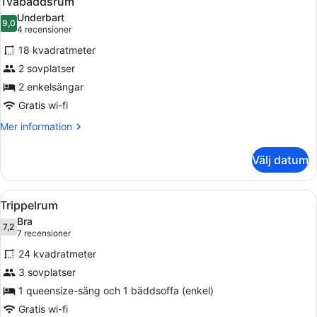
Tvåbäddsrum
alla
Underbart
foton
9,0
9,0 av 10
(4 recensioner)
4 recensioner
för
18 kvadratmeter
Tvåbäddsrum
2 sovplatser
2 enkelsängar
Gratis wi-fi
Mer
Mer information
information
om
Välj datum
Tvåbäddsrum
Öppna
Ett hotellrum med två sängar, en sof
7
Trippelrum
alla
Bra
foton
7,2
7,2 av 10
(7 recensioner)
7 recensioner
för
24 kvadratmeter
Trippelrum
3 sovplatser
1 queensize-säng och 1 bäddsoffa (enkel)
Gratis wi-fi