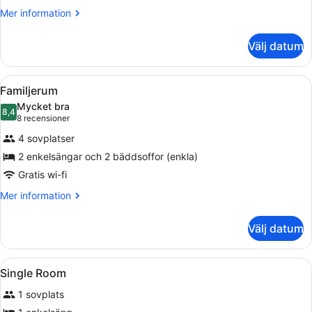
Mer
Mer information
information
om
Välj datum
Trippelrum
Öppna
Ett hotellrum med två sängar, ett s
4
Familjerum
alla
Mycket bra
foton
8,4
8,4 av 10
(8 recensioner)
8 recensioner
för
4 sovplatser
Familjerum
2 enkelsängar och 2 bäddsoffor (enkla)
Gratis wi-fi
Mer
Mer information
information
om
Välj datum
Familjerum
Öppna
Sängtillbehör av högsta kvalitet o
1
Single Room
alla
1 sovplats
foton