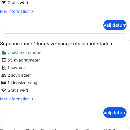
Gratis wi-fi
säng
Mer
Mer information
-
information
utsikt
om
Välj datum
mot
Rum
staden
-
1
Öppna
Ett modernt hotellrum med en säng, 
6
kingsize-
Superior-rum - 1 kingsize-säng - utsikt mot staden
alla
säng
Utsikt mot staden
-
foton
utsikt
för
55 kvadratmeter
mot
Superior-
1 sovrum
staden
rum
2 sovplatser
-
1 kingsize-säng
1
Gratis wi-fi
kingsize-
Mer
Mer information
säng
information
-
om
Välj datum
utsikt
Superior-
mot
rum
-
staden
Öppna
Trippelrum för familj - 1 kingsize-s
1