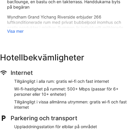
bar/lounge, en bastu och en takterrass. Handdukarna byts
på begäran
Wyndham Grand Yichang Riverside erbjuder 266
luftkonditionerade rum med privat bubbelpool inomhus och
gratis produkter i minibar. Rummen är individuellt möblerade
Visa mer
och inredda. Sängar med Select Comfort-madrasser samt
egyptiska bomullslakan, duntäcken och sängtillbehör av
högsta kvalitet. Kuddmeny finns tillgänglig. 65-tums smart-
tv med kabelpremiumkanaler och betalfilmer. Badrummen
har badkar och dusch med regndusch, badrockar, tofflor
Hotellbekvämligheter
och lyxtoalettartiklar.
Gäster erbjuds gratis fast internetuppkoppling och wi-fi
(hastighet: 500+ Mbps (passar för 6+ personer eller 10+
Internet
enheter)). Boendet tillhandahåller skrivbord, skrivbordsstolar
Tillgängligt i alla rum: gratis wi-fi och fast internet
och telefon; lokalsamtal och fjärrsamtal är kostnadsfria
(restriktioner kan förekomma). Dessutom har rummen
Wi-fi-hastighet på rummet: 500+ Mbps (passar för 6+
personer eller 10+ enheter)
värdeförvaringsskåp (laptopanpassade) och
espressobryggare. Allergitestade sängkläder, byte av
Tillgängligt i vissa allmänna utrymmen: gratis wi-fi och fast
handdukar och byte av lakan kan fås på begäran.
internet
Uppbäddningsservice erbjuds varje kväll och städning sker
Parkering och transport
dagligen.
Uppladdningsstation för elbilar på området
En inomhuspool och barnpool finns på området. Här finns