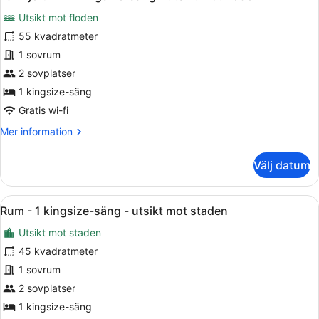
alla
kingsize-
Utsikt mot floden
säng
foton
-
för
55 kvadratmeter
utsikt
Familjerum
1 sovrum
mot
-
floden
2 sovplatser
1
1 kingsize-säng
kingsize-
Gratis wi-fi
säng
Mer
Mer information
-
information
utsikt
om
Välj datum
mot
Familjerum
floden
-
1
Öppna
Rum - 1 kingsize-säng - utsikt mot 
7
kingsize-
Rum - 1 kingsize-säng - utsikt mot staden
alla
säng
Utsikt mot staden
-
foton
utsikt
för
45 kvadratmeter
mot
Rum
1 sovrum
floden
-
2 sovplatser
1
1 kingsize-säng
kingsize-