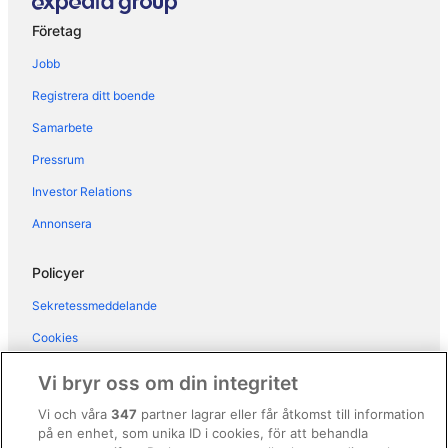
Företag
Jobb
Registrera ditt boende
Samarbete
Pressrum
Investor Relations
Annonsera
Policyer
Sekretessmeddelande
Cookies
Användarvillkor
Vi bryr oss om din integritet
Allmänna regler och villkor (ej för Vrbo-bokningar)
Vi och våra
347
partner lagrar eller får åtkomst till information
på en enhet, som unika ID i cookies, för att behandla
Regler och villkor för Vrbo