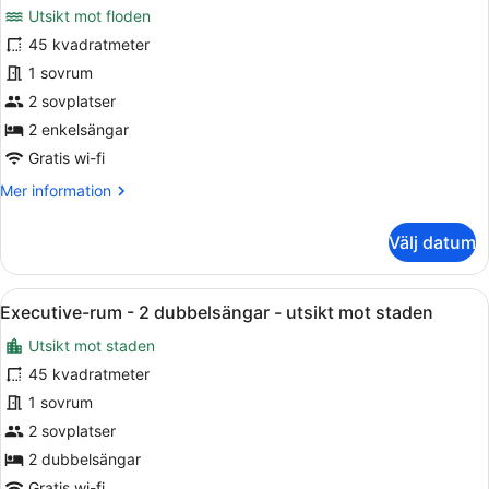
Utsikt mot floden
säng
foton
-
för
45 kvadratmeter
tillgänglighetsanpassat
Comfort-
1 sovrum
för
rum
personer
2 sovplatser
med
-
2 enkelsängar
begränsad
2
rörlighet
Gratis wi-fi
enkelsängar
Mer
Mer information
-
information
utsikt
om
Välj datum
mot
Comfort-
floden
rum
-
Öppna
Ett hotellrum med två sängar, ett sk
5
2
Executive-rum - 2 dubbelsängar - utsikt mot staden
alla
enkelsängar
Utsikt mot staden
-
foton
utsikt
för
45 kvadratmeter
mot
Executive-
1 sovrum
floden
rum
2 sovplatser
-
2 dubbelsängar
2
Gratis wi-fi