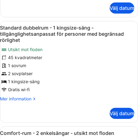
om
Välj datum
Svit
Presidential
-
Öppna
Ett hotellrum med två sängar, ett s
5
flera
Standard dubbelrum - 1 kingsize-säng -
alla
sängar
tillgänglighetsanpassat för personer med begränsad
foton
rörlighet
för
Utsikt mot floden
Standard
45 kvadratmeter
dubbelrum
1 sovrum
-
1
2 sovplatser
kingsize-
1 kingsize-säng
säng
Gratis wi-fi
-
Mer
Mer information
tillgänglighetsanpassat
information
för
om
Välj datum
Standard
personer
dubbelrum
med
-
Öppna
Ett modernt hotellrum med två sänga
begränsad
5
1
Comfort-rum - 2 enkelsängar - utsikt mot floden
alla
rörlighet
kingsize-