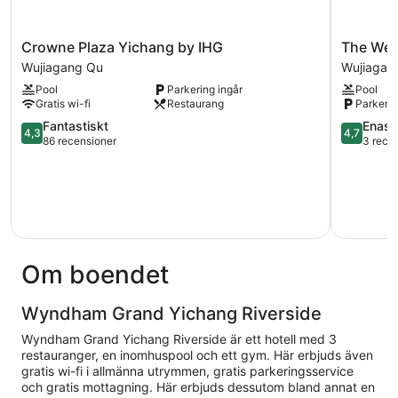
Crowne
The
Crowne Plaza Yichang by IHG
The Wes
Plaza
Westin
Wujiagang Qu
Wujiagan
Yichang
Yichang
Pool
Parkering ingår
Pool
by
Wujiagan
Gratis wi-fi
Restaurang
Parkerin
IHG
Qu
Wujiagang
4.3
4.7
Fantastiskt
Enast
4,3
4,7
Qu
av
av
86 recensioner
3 rece
5,
5,
Fantastiskt,
Enaståen
86 recensioner
3 recensi
Om boendet
Wyndham Grand Yichang Riverside
Wyndham Grand Yichang Riverside är ett hotell med 3
restauranger, en inomhuspool och ett gym. Här erbjuds även
gratis wi-fi i allmänna utrymmen, gratis parkeringsservice
och gratis mottagning. Här erbjuds dessutom bland annat en