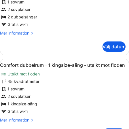
Basic
1 sovrum
tvåbäddsrum
2 sovplatser
-
2 dubbelsängar
2
Gratis wi-fi
dubbelsängar
Mer
Mer information
-
information
utsikt
om
Välj datum
mot
Basic
staden
tvåbäddsrum
-
Öppna
Ett modernt hotellrum med en stor s
6
2
Comfort dubbelrum - 1 kingsize-säng - utsikt mot floden
alla
dubbelsängar
Utsikt mot floden
-
foton
utsikt
för
45 kvadratmeter
mot
Comfort
1 sovrum
staden
dubbelrum
2 sovplatser
-
1 kingsize-säng
1
Gratis wi-fi
kingsize-
Mer
Mer information
säng
information
-