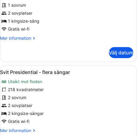
utsikt
Studiosvit
1 sovrum
mot
Panoramic
floden
2 sovplatser
-
1 kingsize-säng
1
Gratis wi-fi
kingsize-
Mer
Mer information
säng
information
-
om
Välj datum
utsikt
Studiosvit
mot
Panoramic
-
floden
Öppna
Ett modernt vardagsrum med en mat
14
1
Svit Presidential - flera sängar
alla
kingsize-
Utsikt mot floden
säng
foton
-
för
218 kvadratmeter
utsikt
Svit
2 sovrum
mot
Presidential
floden
2 sovplatser
-
2 kingsize-sängar
flera
Gratis wi-fi
sängar
Mer
Mer information
information