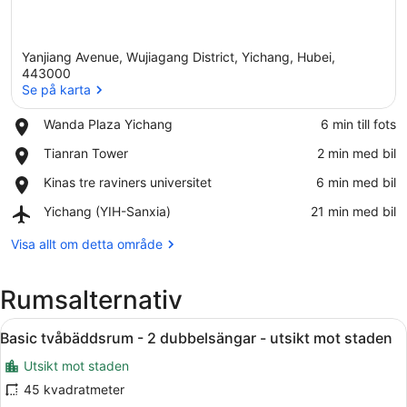
Yanjiang Avenue, Wujiagang District, Yichang, Hubei,
443000
Se på karta
Place,
Wanda Plaza Yichang
‪6 min till fots‬
Se på karta
Wanda
Place,
Tianran Tower
‪2 min med bil‬
Plaza
Tianran
Yichang
Place,
Kinas tre raviners universitet
‪6 min med bil‬
Tower
Kinas
Airport,
Yichang (YIH-Sanxia)
‪21 min med bil‬
tre
Yichang
raviners
(YIH-
Visa allt om detta område
universitet
Sanxia)
Rumsalternativ
Öppna
Ett modernt hotellrum med en stor s
5
Basic tvåbäddsrum - 2 dubbelsängar - utsikt mot staden
alla
Utsikt mot staden
foton
för
45 kvadratmeter