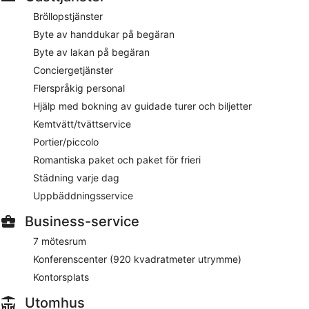
beställa drinkar och umgås vid baren. Happy hour erbjuds.
Bröllopstjänster
Öppet alla dagar
Byte av handdukar på begäran
大堂吧
- lobbylounge på platsen. Öppet alla dagar
Byte av lakan på begäran
Conciergetjänster
【多方】空中餐吧
- pub på platsen. Öppet alla dagar
Flerspråkig personal
Boendet har rumsservice (under begränsade tider).
Hjälp med bokning av guidade turer och biljetter
Kemtvätt/tvättservice
Portier/piccolo
Romantiska paket och paket för frieri
Städning varje dag
Uppbäddningsservice
Business-service
7 mötesrum
Konferenscenter (920 kvadratmeter utrymme)
Kontorsplats
Utomhus