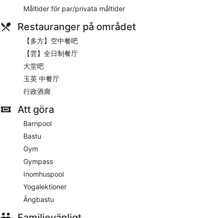
Måltider för par/privata måltider
Gäster har tillgång till en 65-tumss smart-tv med
kabelkanaler och betalfilmer, såväl som gratis wi-fi och fast
Restauranger på området
internet. Badrummen har regnduschar, hårtorkar och
designertoalettartiklar, och gäster sover gott i sängar med
【多方】空中餐吧
Select Comfort-madrasser, egyptiska bomullslakan och
kuddmenyer. Dessutom erbjuds bekvämligheter som privata
【雲】全日制餐厅
bubbelpooler inomhus, gratis produkter i minibar och
大堂吧
espressobryggare. Handdukarna byts på begäran
玉英 中餐厅
På boendet
行政酒廊
Wyndham Grand Yichang Riverside har en inomhuspool,
Att göra
barnpool och ett gym. Här ingår gratis parkeringsservice.
Flerspråkig personal i receptionen kan hjälpa dig dygnet runt
Barnpool
med bokning av guidade turer och biljetter,
Bastu
kemtvätt/tvättjänster och tillgång till värdeskåp. Detta hotell
i lyxstil har dessutom en bastu, en takterrass och gratis wi-fi i
Gym
allmänna utrymmen.
Gympass
Wyndham Grand Yichang Riverside erbjuder gäster tillträde
Inomhuspool
till en barnpool, en inomhuspool, gym och bastu. Det finns 3
Yogalektioner
restauranger och kafé på plats.Du kan njuta av en drink på
baren/loungen. Gratis mottagning med manager erbjuds
Ångbastu
dagligen. I allmänna utrymmen finns gratis wi-fi och fast
Familjevänligt
uppkoppling.