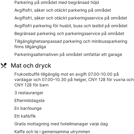
även gym och bastu.
Parkering på området med begränsad höjd
Fritidsaktiviteterna nedan finns antingen tillgängliga på plats
Avgiftsfri, säker och otäckt parkering på området
eller i närheten. Avgifter kan tillkomma.
Avgiftsfri, säker och otäckt parkeringsservice på området
Wyndham Grand Yichang Riverside ligger i Wujiagang Qu, en
Avgiftsfri parkering för husbil, buss och lastbil på området
kort promenad från Wanda Plaza Yichang samt mindre än
Begränsad parkering och parkeringsservice på området
två kilometer från populära sevärdheter som Yangtze. Detta
hotell med 4,5 stjärnor har 266 rum och ståtar med privata
Tillgänglighetsanpassad parkering och minibussparkering
bubbelpooler inomhus samt en inomhuspool och gratis wi-fi
finns tillgängliga
på rummet. Boendet ligger i anslutning till ett shoppingcenter
Parkeringsalternativen på området omfattar ett garage
i centrala Yichang, inte långt från Yiling-torget.
Mat och dryck
Restaurangalternativ
Frukostbuffé tillgänglig mot en avgift 07.00–10.00 på
Slå dig ned med en drink i deras lobbylounge eller ät gott på
vardagar och 07.00–10.30 på helger, CNY 128 för vuxna och
någon av deras 3 restauranger, som 玉英 中餐厅, där man
CNY 128 för barn
specialiserar sig på kinesiska köket och serverar brunch och
middag. Beställ nåt gott från rumsservice för att stilla
3 restauranger
hungern utan att lämna rummet, ladda med energi på deras
Eftermiddagste
kafé och mingla med andra gäster på en gratis mottagning
En bar/lounge
med manager, som anordnas varje dag. Mot en avgift
serveras en frukostbuffé på vardagar mellan 07.00 och
Ett kafé/fik
10.00 och på helger mellan 07.00 och 10.30.
Gratis mottagning med hotellmanager varje dag
Rum
Kaffe och te i gemensamma utrymmen