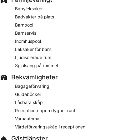
7 mötesrum och kontorsplatser erbjuds. Möteslokaler på
Babyleksaker
detta hotell är 920 kvadratmeter och här finns
Badvakter på plats
konferenscenter. Takterrass, varuautomat och flerspråkig
personal finns tillgängliga på Wyndham Grand Yichang
Barnpool
Riverside i lyxstil. Här erbjuds parkering och
Barnservis
parkeringsservice.Wyndham Grand Yichang Riverside
Inomhuspool
helrenoverades augusti 2025.
Leksaker för barn
Rökning tillåts endast på särskilda platser på detta hotell
Ljudisolerade rum
med 4,5 stjärnor i Yichang.
Spjälsäng på rummet
Mottagning med manager arrangeras gratis varje dag på
detta hotell.
Bekvämligheter
玉英 中餐厅
- restaurang som specialiserar sig på kinesiska
Bagageförvaring
köket och serverar brunch, middag och lätta måltider.
Guideböcker
Barnmeny finns. Bokning krävs. Öppet alla dagar
Låsbara skåp
【雲】全日制餐厅
- bufférestaurang som specialiserar sig på
Reception öppen dygnet runt
lokala och internationella rätter och serverar frukost, middag
och lätta måltider. Barnmeny finns. Bokning krävs. Öppet alla
Varuautomat
dagar
Värdeförvaringsskåp i receptionen
行政酒廊
- restaurang som specialiserar sig på internationell
Gästtjänster
gastronomi och endast serverar lätta måltider. Gästerna kan