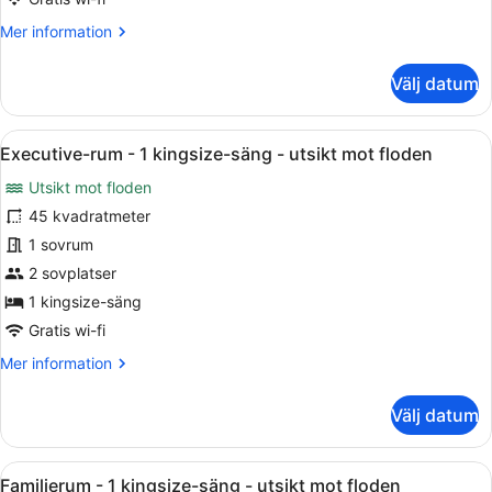
dubbelsängar
Mer
Mer information
-
information
utsikt
om
Välj datum
mot
Executive-
staden
rum
-
Öppna
Ett modernt hotellrum med en stor 
9
2
Executive-rum - 1 kingsize-säng - utsikt mot floden
alla
dubbelsängar
Utsikt mot floden
-
foton
utsikt
för
45 kvadratmeter
mot
Executive-
1 sovrum
staden
rum
2 sovplatser
-
1 kingsize-säng
1
Gratis wi-fi
kingsize-
Mer
Mer information
säng
information
-
om
Välj datum
utsikt
Executive-
mot
rum
-
floden
Öppna
Ett modernt hotellrum med ett stort
6
1
Familjerum - 1 kingsize-säng - utsikt mot floden