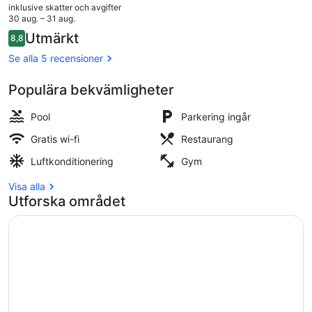
nuvarande
inklusive skatter och avgifter
priset
30 aug. – 31 aug.
är
Recensioner
Utmärkt
8,8
1 039 kr
8,8 av 10,
Inomhuspool, öppet 06.30 till 22.30,
Se alla 5 recensioner
Populära bekvämligheter
Pool
Parkering ingår
Gratis wi-fi
Restaurang
Luftkonditionering
Gym
Visa alla
Utforska området