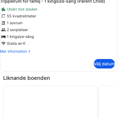
9
Trippelrum för familj - 1 kingsize-säng (Parent Child)
alla
kingsize-
Utsikt mot staden
säng
foton
-
för
55 kvadratmeter
utsikt
Trippelrum
1 sovrum
mot
för
staden
2 sovplatser
familj
1 kingsize-säng
-
Gratis wi-fi
1
Mer
Mer information
kingsize-
information
säng
om
Välj datum
(Parent
Trippelrum
Child)
för
familj
Liknande boenden
-
1
Crowne Plaza Yichang by IHG
The Westi
kingsize-
säng
(Parent
Child)