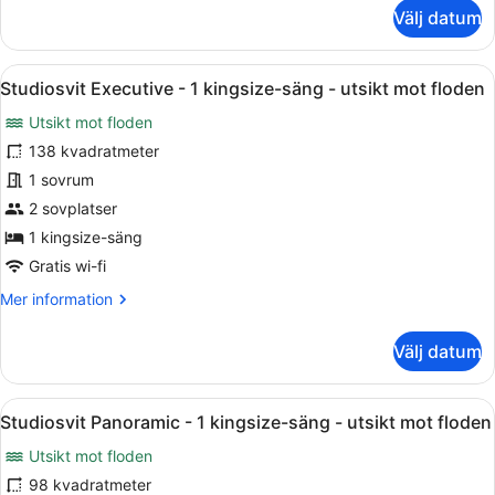
om
Välj datum
utsikt
Comfort
mot
dubbelrum
-
floden
Öppna
Ett modernt hotellrum med en stor 
6
1
Studiosvit Executive - 1 kingsize-säng - utsikt mot floden
alla
kingsize-
Utsikt mot floden
säng
foton
-
för
138 kvadratmeter
utsikt
Studiosvit
1 sovrum
mot
Executive
floden
2 sovplatser
-
1 kingsize-säng
1
Gratis wi-fi
kingsize-
Mer
Mer information
säng
information
-
om
Välj datum
utsikt
Studiosvit
mot
Executive
-
floden
Öppna
Ett modernt vardagsrum med en stor
7
1
Studiosvit Panoramic - 1 kingsize-säng - utsikt mot floden
alla
kingsize-
Utsikt mot floden
säng
foton
-
för
98 kvadratmeter