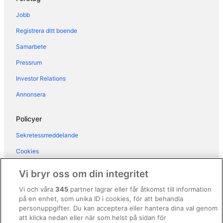
Bike Hotel La Perla
Jobb
Hotel Remàt
Registrera ditt boende
Hotel Royal
Samarbete
Residenza Olivo
Pressrum
Poiano Garda Resort Hotel
Investor Relations
Hotel Conca D'Oro
Hotel Regina Adelaide
Annonsera
Sky Pool Hotel Sole Garda
Policyer
Hotel DEPENDANCE SILVESTRO
Sekretessmeddelande
Hotel Bisesti
Cookies
Pinamonte
Användarvillkor
Vi bryr oss om din integritet
Allmänna regler och villkor (ej för Vrbo-bokningar)
Vi och våra
345
partner lagrar eller får åtkomst till information
på en enhet, som unika ID i cookies, för att behandla
Regler och villkor för Vrbo
personuppgifter. Du kan acceptera eller hantera dina val genom
Tillgänglighetsanpassning
att klicka nedan eller när som helst på sidan för