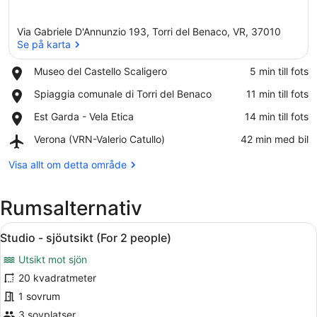
Via Gabriele D'Annunzio 193, Torri del Benaco, VR, 37010
Se på karta
Place,
Museo del Castello Scaligero
‪5 min till fots‬
Museo
Se på karta
Place,
Spiaggia comunale di Torri del Benaco
‪11 min till fots‬
del
Spiaggia
Castello
Place,
Est Garda - Vela Etica
‪14 min till fots‬
comunale
Scaligero
Est
di
Airport,
Verona (VRN-Valerio Catullo)
‪42 min med bil‬
Garda
Torri
Verona
-
del
(VRN-
Visa allt om detta område
Vela
Benaco
Valerio
Etica
Catullo)
Rumsalternativ
Öppna
Ett sovrum med en säng, en sänggave
9
Studio - sjöutsikt (For 2 people)
alla
Utsikt mot sjön
foton
för
20 kvadratmeter
Studio
1 sovrum
-
3 sovplatser