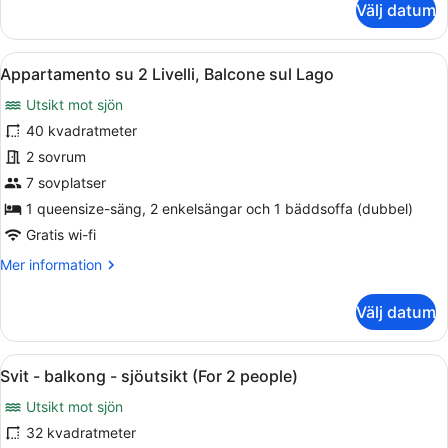
Välj datum
Lägenhet
-
utsikt
Öppna
En balkong med en stol, ett bord o
6
mot
Appartamento su 2 Livelli, Balcone sul Lago
alla
trädgården
Utsikt mot sjön
(5
foton
people)
för
40 kvadratmeter
Appartamento
2 sovrum
su
7 sovplatser
2
1 queensize-säng, 2 enkelsängar och 1 bäddsoffa (dubbel)
Livelli,
Gratis wi-fi
Balcone
Mer
Mer information
sul
information
Lago
om
Välj datum
Appartamento
su
2
Öppna
Ett sovrum med en säng, ett sängb
11
Livelli,
Svit - balkong - sjöutsikt (For 2 people)
alla
Balcone
Utsikt mot sjön
sul
foton
Lago
för
32 kvadratmeter