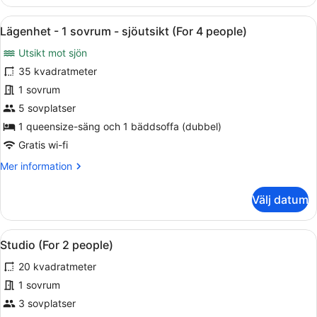
-
sjöutsikt
Öppna
Ett sovrum med en stor säng, synlig
5
(For
Lägenhet - 1 sovrum - sjöutsikt (For 4 people)
alla
3
Utsikt mot sjön
people)
foton
för
35 kvadratmeter
Lägenhet
1 sovrum
-
5 sovplatser
1
1 queensize-säng och 1 bäddsoffa (dubbel)
sovrum
Gratis wi-fi
-
Mer
Mer information
sjöutsikt
information
(For
om
Välj datum
4
Lägenhet
people)
-
1
Öppna
Ett sovrum med en stor säng, en sä
6
sovrum
Studio (For 2 people)
alla
-
20 kvadratmeter
sjöutsikt
foton
(For
för
1 sovrum
4
Studio
3 sovplatser
people)