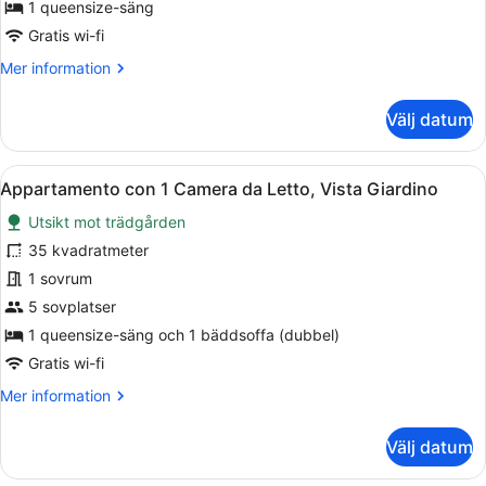
(For
1 queensize-säng
2
Gratis wi-fi
people)
Mer
Mer information
information
om
Välj datum
Studio
(For
2
Öppna
Ett rum med en skjutdörr i glas som
4
people)
Appartamento con 1 Camera da Letto, Vista Giardino
alla
Utsikt mot trädgården
foton
för
35 kvadratmeter
Appartamento
1 sovrum
con
5 sovplatser
1
1 queensize-säng och 1 bäddsoffa (dubbel)
Camera
Gratis wi-fi
da
Mer
Mer information
Letto,
information
Vista
om
Välj datum
Giardino
Appartamento
con