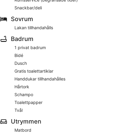
Detta lägenhetshotell i Torri del Benaco har 4 stjärnor och
Snackbar/deli
tillåter inte rökning.
Sovrum
Mot en avgift kan gäster dagligen äta frukostbuffé och
Lakan tillhandahålls
08.00 till 10.30.
Badrum
Boendet har rumsservice (under begränsade tider).
1 privat badrum
Bidé
Dusch
Gratis toalettartiklar
Handdukar tillhandahålles
Hårtork
Schampo
Toalettpapper
Tvål
Utrymmen
Matbord