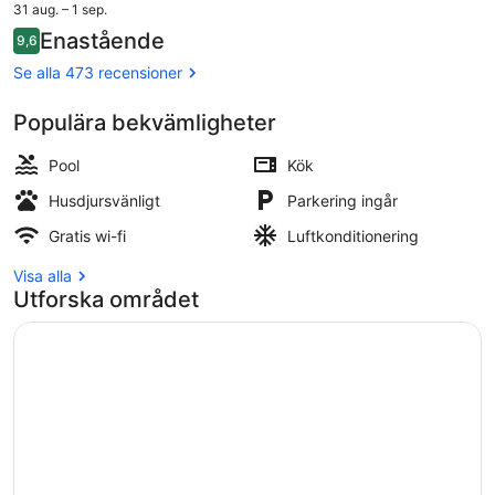
priset
31 aug. – 1 sep.
är
Recensioner
Enastående
9,6
2 039 kr
9,6 av 10,
En säsongsöppen utomhuspool, para
Se alla 473 recensioner
Populära bekvämligheter
Pool
Kök
Husdjursvänligt
Parkering ingår
Gratis wi-fi
Luftkonditionering
Visa alla
Utforska området