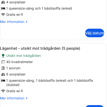
-
4 sovplatser
utsikt
1 queensize-säng och 1 bäddsoffa (enkel)
mot
Gratis wi-fi
trädgården
Mer
Mer information
(For
information
3
om
Välj datum
people)
Studio
-
utsikt
Öppna
Ett vardagsrum med en soffa, ett 
4
mot
Lägenhet - utsikt mot trädgården (5 people)
alla
trädgården
Utsikt mot trädgården
(For
foton
3
för
40 kvadratmeter
people)
Lägenhet
1 sovrum
-
6 sovplatser
utsikt
1 queensize-säng, 1 bäddsoffa (enkel) och 1 bäddsoffa
mot
(dubbel)
trädgården
Gratis wi-fi
(5
Mer
Mer information
people)
information
om