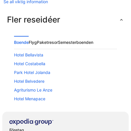
Se all viktig information
Fler reseidéer
Boende
Flyg
Paketresor
Semesterboenden
Hotel Bellavista
Hotel Costabella
Park Hotel Jolanda
Hotel Belvedere
Agriturismo Le Anze
Hotel Menapace
Albergo Gardesana
Hotel Pace
Villa Karin With Pool
Företag