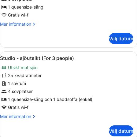
sjöutsikt
1 queensize-säng
(For
Gratis wi-fi
2
Mer
Mer information
people)
information
om
Välj datum
Studio
-
sjöutsikt
Öppna
Ett sovrum med en stor säng, synlig
7
(For
Studio - sjöutsikt (For 3 people)
alla
2
Utsikt mot sjön
people)
foton
för
25 kvadratmeter
Studio
1 sovrum
-
4 sovplatser
sjöutsikt
1 queensize-säng och 1 bäddsoffa (enkel)
(For
Gratis wi-fi
3
Mer
Mer information
people)
information
om
Välj datum
Studio