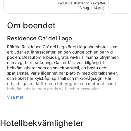
är
79 recensioner
165 recen
inklusive skatter och avgifter
3 141 kr
13 aug. – 14 aug.
Om boendet
Residence Ca' del Lago
Rökfria Residence Ca' del Lago är ett lägenhetshotell som
erbjuder ett fitnesscenter, en bar/lounge och en bar vid
poolen. Dessutom erbjuds gratis wi-fi i allmänna utrymmen
och avgiftsfri parkering. Gäster får även tillgång till
bekvämligheter som en snackbar/deli, en bastu och
spatjänster. Varje lägenhet har platt-tv med digitalkanaler,
och köket har kylskåp, spishäll och mikrovågsugn. Här
erbjuds gäster kaffe- och tebryggare och matbord, samt
bekvämligheter som gratis wi-fi och rumsservice.
Visa mer
Residence Ca' del Lago erbjuder 32 rum med
espressobryggare och värdeförvaringsskåp. Dessa
individuellt inredda och möblerade rum inkluderar matbord.
Rummen på detta lägenhetshotell med 4 stjärnor har kök
med kylskåp, spishäll, mikrovågsugn och
Hotellbekvämligheter
grytor/köksredskap. Badrummen har dusch, bidéer, gratis
toalettartiklar och hårtorkar.