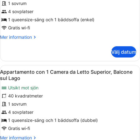
Svit
1 sovrum
-
4 sovplatser
balkong
1 queensize-säng och 1 bäddsoffa (enkel)
-
Gratis wi-fi
sjöutsikt
Mer
Mer information
(For
information
2
om
Välj datum
people)
Svit
-
balkong
Öppna
Ett sovrum med en stor säng, en st
15
-
Appartamento con 1 Camera da Letto Superior, Balcone
alla
sjöutsikt
sul Lago
(For
foton
2
Utsikt mot sjön
för
people)
40 kvadratmeter
Appartamento
con
1 sovrum
1
4 sovplatser
Camera
1 queensize-säng och 1 bäddsoffa (dubbel)
da
Gratis wi-fi
Letto
Mer
Mer information