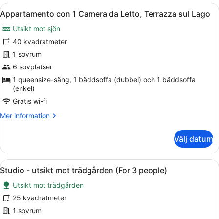
1
Öppna
Ett modernt vardagsrum med ett trä
5
Camera
Appartamento con 1 Camera da Letto, Terrazza sul Lago
alla
da
Utsikt mot sjön
Letto,
foton
Vista
för
40 kvadratmeter
Giardino
Appartamento
1 sovrum
con
6 sovplatser
1
1 queensize-säng, 1 bäddsoffa (dubbel) och 1 bäddsoffa
Camera
(enkel)
da
Gratis wi-fi
Letto,
Mer
Mer information
Terrazza
information
sul
om
Välj datum
Lago
Appartamento
con
1
Öppna
Ett sovrum med en säng, ett sängb
7
Camera
Studio - utsikt mot trädgården (For 3 people)
alla
da
Utsikt mot trädgården
Letto,
foton
Terrazza
för
25 kvadratmeter
sul
Studio
1 sovrum
Lago