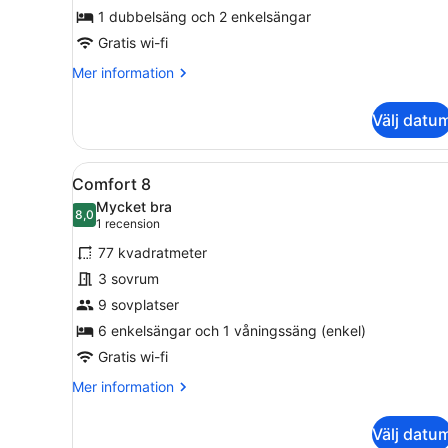
1 dubbelsäng och 2 enkelsängar
Gratis wi-fi
Mer
Mer information
information
om
Välj datu
Comfort
4
Öppna
En grön byggnad med ett slu
15
Comfort 8
alla
Mycket bra
foton
8,0
8,0 av 10
(1 recension)
1 recension
för
77 kvadratmeter
Comfort
3 sovrum
8
9 sovplatser
6 enkelsängar och 1 våningssäng (enkel)
Gratis wi-fi
Mer
Mer information
information
om
Välj datu
Comfort