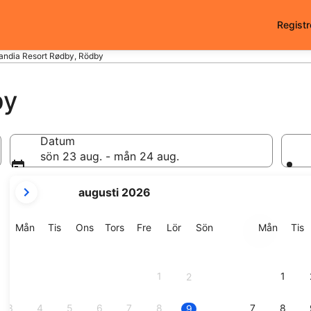
Registr
andia Resort Rødby, Rödby
by
Datum
sön 23 aug. - mån 24 aug.
dina
augusti 2026
nuvarande
månader
är
Måndag
Tisdag
Onsdag
Torsdag
Fredag
Lördag
Söndag
Månda
T
Mån
Tis
Ons
Tors
Fre
Lör
Sön
Mån
Tis
August
2026
och
1
1
2
September
2026.
3
4
5
6
7
8
7
8
9