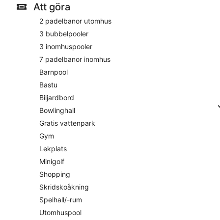
Sunset Boulevard
- barservering på platsen. Öppet alla dagar
Att göra
Oasen
– bistro med utsikt över poolen. Öppet alla dagar
2 padelbanor utomhus
3 bubbelpooler
3 inomhuspooler
7 padelbanor inomhus
Barnpool
Bastu
Biljardbord
Bowlinghall
Gratis vattenpark
Gym
Lekplats
Minigolf
Shopping
Skridskoåkning
Spelhall/-rum
Utomhuspool