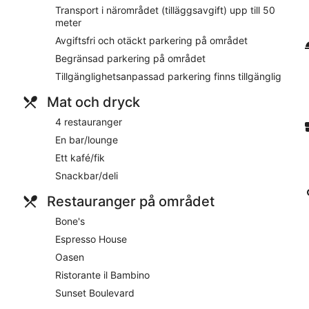
Din 26-tumss platt-tv har satellitkanaler, och du håller dig up
Transport i närområdet (tilläggsavgift) upp till 50
sittutrymmen erbjuds dessutom. Ingen städning
meter
Avgiftsfri och otäckt parkering på området
På boendet
Begränsad parkering på området
Gäster på Lalandia Resort Rødby erbjuds 3 inomhuspooler, grati
Tillgänglighetsanpassad parkering finns tillgänglig
har du tillgång till avgiftsfri parkering och lokaltransport. Fle
bokning av guidade turer och biljetter samt rekommendera sev
Mat och dryck
med familjevänlig profil har dessutom barnpool, ett fitnesscen
4 restauranger
Lalandia Resort Rødby erbjuder gäster tillgång till en vattenp
En bar/lounge
bubbelpooler samt vattenrutschkana och en utomhuspool. Det fi
av en drink på baren/loungen. Gratis wi-fi finns i allmänna utr
Ett kafé/fik
Möteslokaler på denna resort är 400 kvadratmeter och här fin
Snackbar/deli
finns tillgängliga på Lalandia Resort Rødby med familjevänlig 
avgift. Parkeringsplatser finns på området och tilldelas efter pri
Restauranger på området
Denna resort i Rödby har 3 stjärnor och tillåter inte rökning.
Bone's
Ristorante il Bambino
Espresso House
- bufférestaurang på platsen.
Oasen
Bone's
– steakhouse som endast serverar middag.
Ristorante il Bambino
Espresso House
– coffee shop som serverar brunch och lunch
Sunset Boulevard