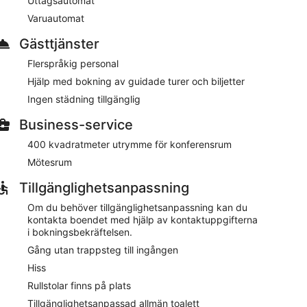
Uttagsautomat
pkopplad med gratis wi-fi. Kök, middagsplatser och
Varuautomat
Gästtjänster
Flerspråkig personal
s tillträde till vattenpark och en utomhuspool. Här
rspråkig personal i receptionen kan hjälpa dig med
Hjälp med bokning av guidade turer och biljetter
ärdheter och restauranger i området. Denna resort
Ingen städning tillgänglig
ter och 3 bubbelpooler.
Business-service
ark med gratis inträde, 3 inomhuspooler och 3
nns 4 restauranger och deli på plats. Du kan njuta
400 kvadratmeter utrymme för konferensrum
ymmen.
Mötesrum
ns konferensrum. Barnpool, fitnesscenter och bastu
profil. Lokaltransport inom 50 meter erbjuds mot en
Tillgänglighetsanpassning
ncipen först till kvarn.
Om du behöver tillgänglighetsanpassning kan du
kontakta boendet med hjälp av kontaktuppgifterna
i bokningsbekräftelsen.
Gång utan trappsteg till ingången
Hiss
. Barnmeny finns. Öppet alla dagar
Rullstolar finns på plats
Tillgänglighetsanpassad allmän toalett