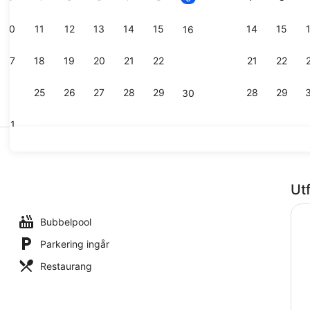
10
11
12
13
14
15
14
15
16
Property vi
17
18
19
20
21
22
21
22
23
24
25
26
27
28
29
28
29
30
31
Bekvämligh
Ut
Bubbelpool
Parkering ingår
Restaurang