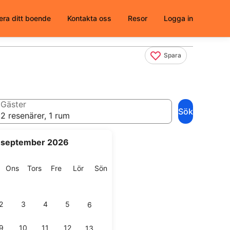
era ditt boende
Kontakta oss
Resor
Logga in
Spara
Gäster
Sök
2 resenärer, 1 rum
september 2026
g
isdag
Onsdag
Torsdag
Fredag
Lördag
Söndag
Ons
Tors
Fre
Lör
Sön
2
3
4
5
6
9
10
11
12
13