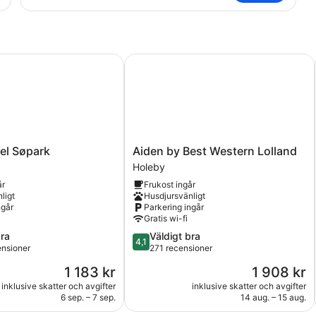
Plus
8
l Søpark
Aiden by Best Western Lolland
Aiden
tel Søpark
Aiden by Best Western Lolland
by
Holeby
Best
år
Frukost ingår
Western
ligt
Husdjursvänligt
Lolland
ngår
Parkering ingår
Holeby
Gratis wi-fi
4.1
bra
Väldigt bra
4,1
av
ensioner
271 recensioner
5,
Priset
Priset
1 183 kr
1 908 kr
Väldigt
är
är
bra,
inklusive skatter och avgifter
inklusive skatter och avgifter
1 183 kr
1 908 kr
6 sep. – 7 sep.
14 aug. – 15 aug.
sioner
271 recensioner