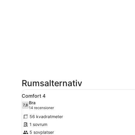
Rumsalternativ
Öppna
En gul träbyggnad med en täc
15
Comfort 4
alla
Bra
foton
7,8
7,8 av 10
(14 recensioner)
14 recensioner
för
56 kvadratmeter
Comfort
1 sovrum
4
5 sovplatser