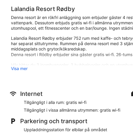
Lalandia Resort Rødby
Denna resort är en rökfri anläggning som erbjuder gäster 4 resta
vattenpark. Dessutom erbjuds gratis wi-fi i allmänna utrymmen
utomhuspool, ett fitnesscenter och en bar/lounge. Ingen städnin
Lalandia Resort Rødby erbjuder 752 rum med kaffe- och tebry
har separat sittutrymme. Rummen på denna resort med 3 stjärno
middagsplats och grytor/köksredskap.
Denna resort i Rödby erbjuder sina gäster gratis wi-fi. 26-tums 
Här hittar du 3 inomhuspooler, 3 bubbelpooler och en utomhus
Visa mer
äventyrsbad (gratis), bastu och fitnesscenter.
Fritidsaktiviteterna nedan finns antingen tillgängliga på plats el
Lalandia Resort Rødby ligger nära Lalandia Aquadome och mi
Denna resort med 3 stjärnor har 752 rum och ståtar med 3 inomh
Internet
restauranger.
Tillgängligt i alla rum: gratis wi-fi
Restaurangalternativ
Tillgängligt i vissa allmänna utrymmen: gratis wi-fi
Du kan äta gott på Ristorante il Bambino, en av 4 restauranger.
Parkering och transport
Rum
Uppladdningsstation för elbilar på området