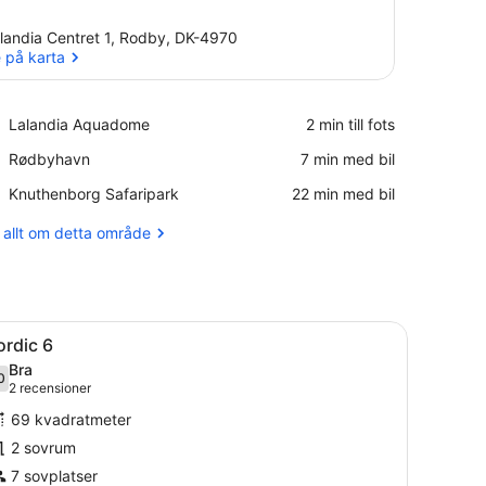
landia Centret 1, Rodby, DK-4970
 på karta
Se på karta
Place,
Lalandia Aquadome
‪2 min till fots‬
Lalandia
Place,
Rødbyhavn
‪7 min med bil‬
Aquadome
Rødbyhavn
Place,
Knuthenborg Safaripark
‪22 min med bil‬
Knuthenborg
Safaripark
 allt om detta område
ga tak, framför vilka det finns en asfalterad gångväg.
ppna
Två blå stugor med triangulära tak, en li
15
ordic 6
la
Bra
oton
0
7,0 av 10
(2 recensioner)
2 recensioner
ör
69 kvadratmeter
ordic
2 sovrum
7 sovplatser