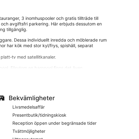
uranger, 3 inomhuspooler och gratis tillträde till
 och avgiftsfri parkering. Här erbjuds dessutom en
g tillgänglig.
ggare. Dessa individuellt inredda och möblerade rum
r har kök med stor kyl/frys, spishäll, separat
platt-tv med satellitkanaler.
pool. Förutom en barnpool finns det även
ler i närheten. Avgifter kan tillkomma.
ndre än två kilometers promenad från Rødbyhavn.
uspooler samt gratis tillträde till vattenpark och 4
Bekvämligheter
Livsmedelsaffär
Presentbutik/tidningskiosk
 Släck törsten med en drink i deras bar eller kafé.
Reception öppen under begränsade tider
Tvättmöjligheter