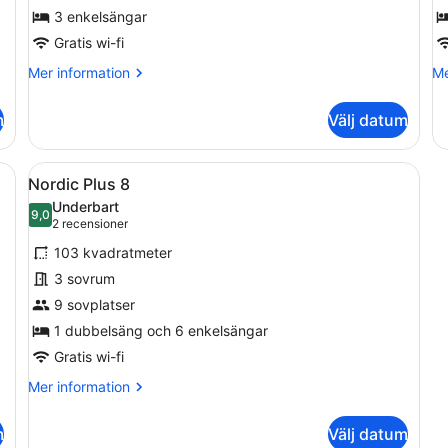
3 enkelsängar
Gratis wi-fi
Mer
Me
Mer information
Me
information
in
om
o
m
Välj datum
Nordic
No
3
6
ttande tak, en inglasad veranda och ett picknickbord.
Öppna
En rad med små, envåningsstugor me
18
Nordic Plus 8
alla
Underbart
foton
9,0
9,0 av 10
(2 recensioner)
2 recensioner
för
103 kvadratmeter
Nordic
3 sovrum
Plus
9 sovplatser
8
1 dubbelsäng och 6 enkelsängar
Gratis wi-fi
Mer
Mer information
information
om
m
Välj datum
Nordic