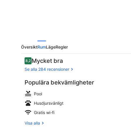
Översikt
Rum
Läge
Regler
Recensioner
Mycket bra
8,2
8,2 av 10,
Se alla 284 recensioner
Populära bekvämligheter
Vattenpark
Pool
Husdjursvänligt
Gratis wi-fi
Visa alla