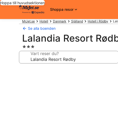
Hoppa till huvudsektionen
Shoppa resor
MrJet.se
Hotell
Danmark
Själland
Hotell i Rödby
Lal
Se alla boenden
Lalandia Resort Rød
3.0-
stjärnigt
Vart reser du?
boende
Fotogalleri
för
Lalandia
Resort
Rødby