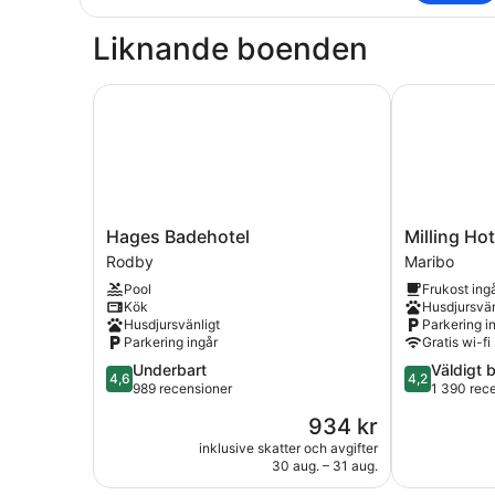
8
Liknande boenden
Hages Badehotel
Milling Hote
Hages
Milling
Hages Badehotel
Milling Ho
Badehotel
Hotel
Rodby
Maribo
Rodby
Søpark
Pool
Frukost ing
Maribo
Kök
Husdjursvän
Husdjursvänligt
Parkering i
Parkering ingår
Gratis wi-fi
4.6
4.2
Underbart
Väldigt 
4,6
4,2
av
av
989 recensioner
1 390 rec
5,
5,
Priset
934 kr
Underbart,
Väldigt
är
989 recensioner
bra,
inklusive skatter och avgifter
934 kr
30 aug. – 31 aug.
1 390 recen