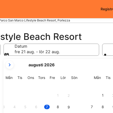
Registr
Parco San Marco Lifestyle Beach Resort, Porlezza
style Beach Resort
Datum
fre 21 aug. - lör 22 aug.
dina
augusti 2026
nuvarande
månader
är
Måndag
Tisdag
Onsdag
Torsdag
Fredag
Lördag
Söndag
Månda
T
Mån
Tis
Ons
Tors
Fre
Lör
Sön
Mån
Tis
August
2026
och
1
1
2
September
2026.
3
4
5
6
7
8
7
8
9