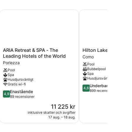
öutsikt
ARIA Retreat & SPA - The Leading Hotels of the World
Hilton Lake Como
ARIA
Hilton
ARIA Retreat & SPA - The
Hilton Lake Como
Retreat
Lake
Leading Hotels of the World
Como
&
Como
Porlezza
Pool
SPA
Como
Bubbelpool
Pool
-
Spa
Spa
The
Husdjursvänligt
Husdjursvänligt
Leading
Gratis wi-fi
4.6
Underbart
Hotels
4,6
av
899 recensioner
4.9
Enastående
of
4,9
5,
av
89 recensioner
the
Underbart,
5,
World
Priset
11 225 kr
899 recensioner
Enastående,
Porlezza
är
89 recensioner
inklusive skatter och avgifter
inklusive skatt
11 225 kr
17 aug. – 18 aug.
13