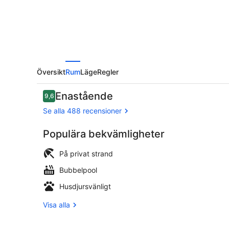
Översikt
Rum
Läge
Regler
Recensioner
Enastående
9,6
9,6 av 10,
Se alla 488 recensioner
Populära bekvämligheter
Inomhuspool
På privat strand
Bubbelpool
Husdjursvänligt
Visa alla