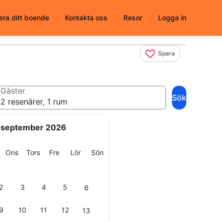
era ditt boende
Kontakta oss
Resor
Logga in
Spara
Gäster
Sök
2 resenärer, 1 rum
september 2026
g
isdag
Onsdag
Torsdag
Fredag
Lördag
Söndag
Ons
Tors
Fre
Lör
Sön
2
3
4
5
6
9
10
11
12
13