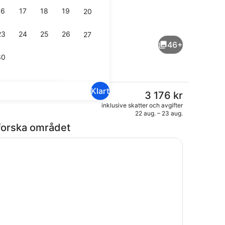
16
17
18
19
20
uite Villa Olivo with Private Terrace and Lake View | Allergitestade
Svit Panoramic - terrass - sjöutsi
23
24
25
26
27
46+
30
Klart
Det
3 176 kr
nuvarande
uite Villa Olivo with Private Terrace and Lake View | Sjöutsikt
Restaurang
inklusive skatter och avgifter
priset
22 aug. – 23 aug.
är
forska området
3 176 kr