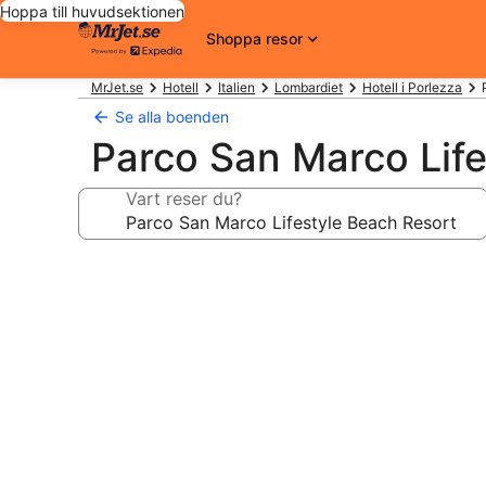
Hoppa till huvudsektionen
Shoppa resor
MrJet.se
Hotell
Italien
Lombardiet
Hotell i Porlezza
Se alla boenden
Parco San Marco Life
Vart reser du?
Fotogalleri
för
Parco
San
Marco
Lifestyle
Beach
Resort