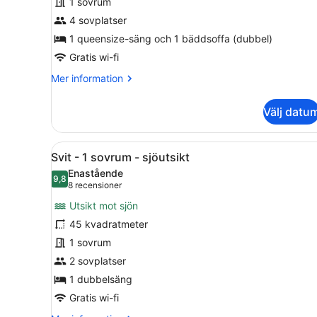
1 sovrum
1
sovrum
4 sovplatser
-
1 queensize-säng och 1 bäddsoffa (dubbel)
sjöutsikt
Gratis wi-fi
Mer
Mer information
information
om
Välj datu
Familjesvit
-
1
Öppna
Sjöutsikt
7
sovrum
Svit - 1 sovrum - sjöutsikt
alla
-
Enastående
sjöutsikt
foton
9,8
9,8 av 10
(8 recensioner)
8 recensioner
för
Utsikt mot sjön
Svit
45 kvadratmeter
-
1 sovrum
1
sovrum
2 sovplatser
-
1 dubbelsäng
sjöutsikt
Gratis wi-fi