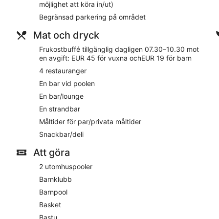
möjlighet att köra in/ut)
Lakeshore Park och Porlezzas hamn. Detta hotell med 4 stjärn
privat strand och ett fullständigt spa.
Begränsad parkering på området
Restaurangalternativ
Mat och dryck
Detta hotell har 4 restauranger, vilket passar utmärkt när du vi
Frukostbuffé tillgänglig dagligen 07.30–10.30 mot
rumsservice eller koppla av med en drink i deras bar. Frukost
en avgift: EUR 45 för vuxna ochEUR 19 för barn
avgift.
4 restauranger
Rum
En bar vid poolen
En bar/lounge
Din 36-tumss platt-tv har satellitkanaler, och du håller dig up
och gratis toalettartiklar, och samtliga sängar har duntäcken
En strandbar
erbjuds dessutom.
Måltider för par/privata måltider
På boendet
Snackbar/deli
Parco San Marco Lifestyle Beach Resort har en privat strand, e
Att göra
tillgänglig för EUR 20.00 per natt. Receptionen är öppen dygne
2 utomhuspooler
dig med bagageförvaring, bokning av guidade turer och biljett
vid stranden har dessutom gratis tillträde till vattenpark, en 
Barnklubb
Barnpool
Boendet har en
sandstrand
där du kan ta en promenad och känn
solen på våra solstolar eller koppla av i skuggan med parasoll
Basket
svalka av dig i en av 2 utomhuspooler eller skämma bort dig en
Bastu