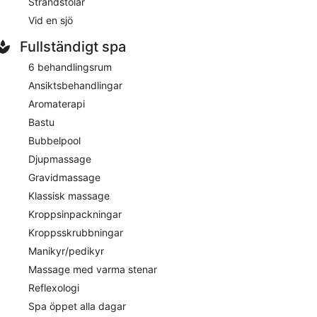
Strandstolar
or har 80 rum och ståtar med 2 utomhuspooler, en
Vid en sjö
Fullständigt spa
6 behandlingsrum
ll ha något att äta. Du kan beställa mat från
buffé serveras dagligen mellan 07.30 och 10.30 mot en
Ansiktsbehandlingar
Aromaterapi
Bastu
Bubbelpool
pkopplad med gratis wi-fi. I badrummen finns hårtorkar
. Torktumlare, vattenkokare och värdeförvaringsskåp
Djupmassage
Gravidmassage
Klassisk massage
Kroppsinpackningar
tt fullständigt spa och 2 utomhuspooler. Parkering är
t runt och har flerspråkig personal som kan hjälpa
Kroppsskrubbningar
er samt kemtvätt/tvättjänster. LOCALIZEDetta hotell
Manikyr/pedikyr
inomhuspool och barnpool.
Massage med varma stenar
a solen i ansiktet. Tillbringa dagen på stranden i
Reflexologi
er. På Parco San Marco Lifestyle Beach Resort kan du
 eftermiddag på det fullständigt utrustade spat.
Spa öppet alla dagar