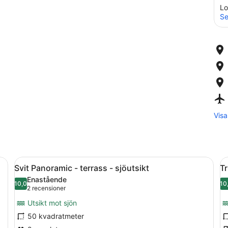
Lo
Se
Visa
Öppna
Ett hotellrum med en stor säng, en 
Ö
6
Svit Panoramic - terrass - sjöutsikt
Tr
alla
al
Enastående
foton
10,0
f
10
10,0 av 10
(2 recensioner)
2 recensioner
för
f
Utsikt mot sjön
Svit
T
50 kvadratmeter
Panoramic
-