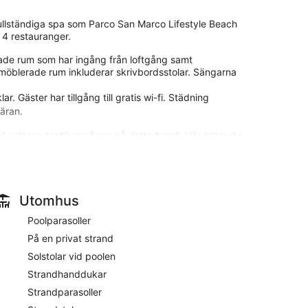
 fullständiga spa som Parco San Marco Lifestyle Beach
 4 restauranger.
rade rum som har ingång från loftgång samt
 möblerade rum inkluderar skrivbordsstolar. Sängarna
. Gäster har tillgång till gratis wi-fi. Städning
äran.
 vattenrutschkana finns på detta hotell. Här hittar du
n utomhuspool finns dessutom en bubbelpool, bastu,
ler i närheten. Avgifter kan tillkomma.
Utomhus
spa, som har 6 behandlingsrum. Här erbjuds tjänster
Poolparasoller
och klassisk massage. En mängd behandlingar
På en privat strand
med en bastu, bubbelpool, en ångbastu och turkiskt
Solstolar vid poolen
spat under uppsikt av vuxen. Gäster under 2 år får inte
Strandhanddukar
Strandparasoller
ilometer från populära attraktioner som Porlezza