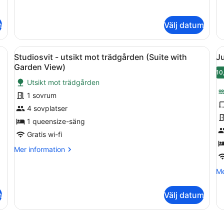
in
om
P
o
Dubbelrum
L
Th
m
Välj datum
Be
V
Fa
Su
 with Private Terrace and Lake View | Allergitestade sängkläder, dun
Öppna
Ett vardagsrum med en soffa, ett so
Ö
5
wi
Studiosvit - utsikt mot trädgården (Suite with
Ju
alla
al
Ga
Garden View)
foton
an
f
10
Pa
Utsikt mot trädgården
för
f
La
1 sovrum
Studiosvit
J
Vi
-
-
4 sovplatser
utsikt
v
1 queensize-säng
mot
s
Gratis wi-fi
trädgården
Mer
Mer information
(Suite
information
with
om
Me
Me
Studiosvit
Garden
in
-
View)
o
utsikt
m
Välj datum
Ju
mot
-
trädgården
vi
(Suite