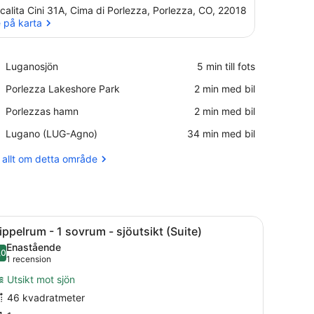
calita Cini 31A, Cima di Porlezza, Porlezza, CO, 22018
 på karta
Se på karta
Place,
Luganosjön
‪5 min till fots‬
Luganosjön
Place,
Porlezza Lakeshore Park
‪2 min med bil‬
Porlezza
Place,
Porlezzas hamn
‪2 min med bil‬
Lakeshore
Porlezzas
Park
Airport,
Lugano (LUG-Agno)
‪34 min med bil‬
hamn
Lugano
(LUG-
 allt om detta område
Agno)
TV, ett litet bord och en balkong med utsikt över bergen.
ppna
Ett vardagsrum med en soffa, ett soffbord
5
ippelrum - 1 sovrum - sjöutsikt (Suite)
la
Enastående
oton
,0
10,0 av 10
(1 recension)
1 recension
ör
Utsikt mot sjön
rippelrum
46 kvadratmeter