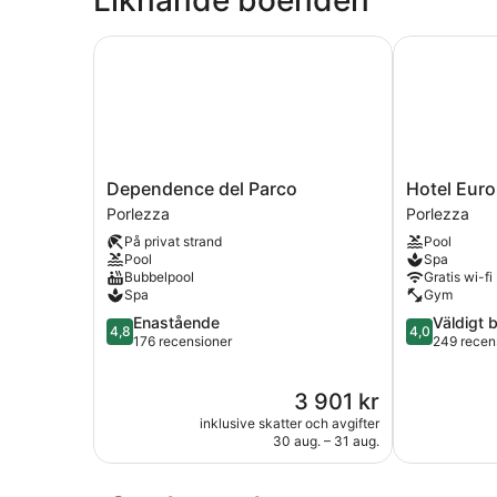
with
Private
Terrace
Dependence del Parco
Hotel Europ
and
Lake
View
Dependence
Hotel
Dependence del Parco
Hotel Eur
del
Europa
Porlezza
Porlezza
Parco
Porlezza
På privat strand
Pool
Porlezza
Pool
Spa
Bubbelpool
Gratis wi-fi
Spa
Gym
4.8
4.0
Enastående
Väldigt 
4,8
4,0
av
av
176 recensioner
249 recen
5,
5,
Enastående,
Väldigt
Priset
3 901 kr
176 recensioner
bra,
är
249 recensi
inklusive skatter och avgifter
3 901 kr
30 aug. – 31 aug.