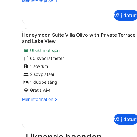
Mer
Mer information
information
om
Välj datu
Svit
-
1
Öppna
Honeymoon Suite Villa Olivo
5
sovrum
Honeymoon Suite Villa Olivo with Private Terrace
alla
-
and Lake View
sjöutsikt
foton
Utsikt mot sjön
för
60 kvadratmeter
Honeymoon
Suite
1 sovrum
Villa
2 sovplatser
Olivo
1 dubbelsäng
with
Gratis wi-fi
Private
Mer
Mer information
Terrace
information
and
om
Lake
Honeymoon
Välj datu
Suite
View
Villa
Olivo
Liknande boenden