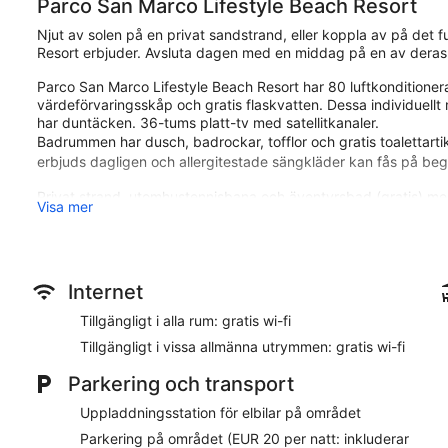
Parco San Marco Lifestyle Beach Resort
Njut av solen på en privat sandstrand, eller koppla av på det
Resort erbjuder. Avsluta dagen med en middag på en av deras
Parco San Marco Lifestyle Beach Resort har 80 luftkonditione
värdeförvaringsskåp och gratis flaskvatten. Dessa individuellt
har duntäcken. 36-tums platt-tv med satellitkanaler.
Badrummen har dusch, badrockar, tofflor och gratis toalettartiklar
erbjuds dagligen och allergitestade sängkläder kan fås på beg
Privat strand, utomhustennisbana och äventyrsbad (gratis) med
Visa mer
2 utomhuspooler och en inomhuspool. Förutom en säsongsöppe
fitnesscenter och barnpool.
Gäster under 16 år får inte vistas i pool.
Fritidsaktiviteterna nedan finns antingen tillgängliga på plats el
Internet
Gäster kan skämma bort sig själva med ett besök på boendets 
Tillgängligt i alla rum: gratis wi-fi
som djupmassage, massage med varma stenar, sportmassage 
Tillgängligt i vissa allmänna utrymmen: gratis wi-fi
erbjuds, såsom aromaterapi och reflexologi. Spat är utrustat 
bad/hamam.
Parkering och transport
Spat är öppet alla dagar. Barn under 16 år får endast vistas i 
vistas i spat.
Uppladdningsstation för elbilar på området
Parkering på området (EUR 20 per natt: inkluderar
Parco San Marco Lifestyle Beach Resort ligger mindre än två k