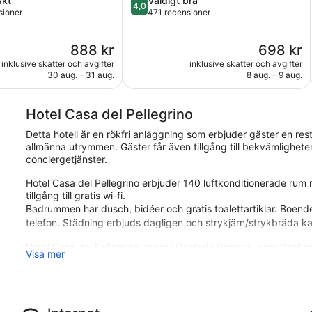
skt
Väldigt bra
4,0
av
sioner
471 recensioner
5,
Väldigt
Priset
Priset
888 kr
698 kr
oner
bra,
är
är
471 recensioner
inklusive skatter och avgifter
inklusive skatter och avgifter
888 kr
698 kr
30 aug. – 31 aug.
8 aug. – 9 aug.
Hotel Casa del Pellegrino
Detta hotell är en rökfri anläggning som erbjuder gäster en rest
allmänna utrymmen. Gäster får även tillgång till bekvämlighete
conciergetjänster.
Hotel Casa del Pellegrino erbjuder 140 luftkonditionerade rum
tillgång till gratis wi-fi.
Badrummen har dusch, bidéer och gratis toalettartiklar. Boendet
telefon. Städning erbjuds dagligen och strykjärn/strykbräda k
Hotel Casa del Pellegrino ligger i Centrala Padova, nära Basil
Visa mer
Cornaro. Detta hotell med 3 stjärnor har 140 rum och ståtar me
på rummet.
Restaurangalternativ