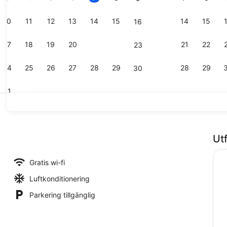
10
11
12
13
14
15
14
15
16
Lunch och 
17
18
19
20
21
22
21
22
23
24
25
26
27
28
29
28
29
30
31
Värdeförvar
Ut
Gratis wi-fi
Luftkonditionering
Parkering tillgänglig