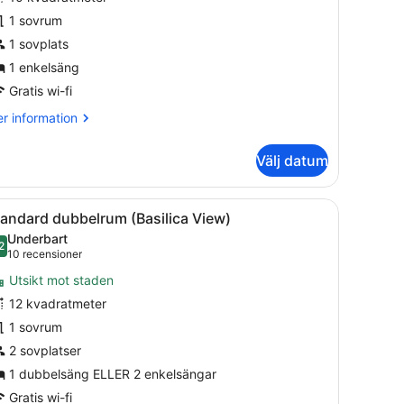
nkelrum
1 sovrum
tsikt
1 sovplats
ot
1 enkelsäng
taden
Gratis wi-fi
r
r information
formation
m
Välj datum
andard
kelrum
ggen.
ringsskåp på rummet, skrivbord och strykjärn/strykbräda
ppna
Ett hotellrum med en stor säng, en träpan
11
sikt
andard dubbelrum (Basilica View)
la
t
Underbart
aden
oton
2
9,2 av 10
(10 recensioner)
10 recensioner
ör
Utsikt mot staden
tandard
12 kvadratmeter
ubbelrum
1 sovrum
Basilica
iew)
2 sovplatser
1 dubbelsäng ELLER 2 enkelsängar
Gratis wi-fi