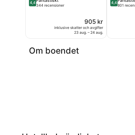
Fantastiskt
Fantasti
4,4
4,4
av
av
344 recensioner
801 recen
5,
5,
Fantastiskt,
Fantastiskt,
Priset
905 kr
344 recensioner
801 recensi
är
inklusive skatter och avgifter
905 kr
23 aug. – 24 aug.
Om boendet