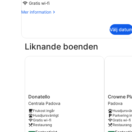
Basilica
Gratis wi-fi
Mer
Mer information
information
om
Comfort
Välj datu
Room
Vista
Basilica
Liknande boenden
Donatello
Crowne Plaz
Donatello
Crowne
Donatello
Crowne Pl
Centrala
Plaza
Centrala Padova
Padova
Padova
Padova
Frukost ingår
Husdjursvän
by
Husdjursvänligt
Parkering i
IHG
Gratis wi-fi
Gratis wi-fi
Padova
Restaurang
Restaurang
4.4
4.4