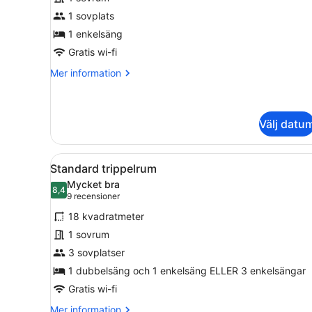
enkelrum
1 sovplats
1 enkelsäng
Gratis wi-fi
Mer
Mer information
information
om
Standard
enkelrum
Välj datu
Öppna
Ett hotellrum med två sänga
5
Standard trippelrum
alla
Mycket bra
foton
8,4
8,4 av 10
(9 recensioner)
9 recensioner
för
18 kvadratmeter
Standard
1 sovrum
trippelrum
3 sovplatser
1 dubbelsäng och 1 enkelsäng ELLER 3 enkelsängar
Gratis wi-fi
Mer
Mer information