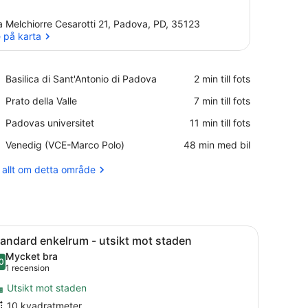
a Melchiorre Cesarotti 21, Padova, PD, 35123
 på karta
Se på karta
Place,
Basilica di Sant'Antonio di Padova
‪2 min till fots‬
Basilica
Place,
Prato della Valle
‪7 min till fots‬
di
Prato
Sant'Antonio
Place,
Padovas universitet
‪11 min till fots‬
della
di
Padovas
Valle
Padova
Airport,
Venedig (VCE-Marco Polo)
‪48 min med bil‬
universitet
Venedig
(VCE-
 allt om detta område
Marco
Polo)
er med gardiner och ett element.
gkläder, två sängbord med en telefon och en fjärrkontroll, och en in
ppna
Ett hotellrum med en säng, ett skrivbord
6
andard enkelrum - utsikt mot staden
la
Mycket bra
oton
0
8,0 av 10
(1 recension)
1 recension
ör
Utsikt mot staden
tandard
10 kvadratmeter