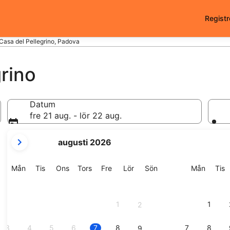
Registr
Casa del Pellegrino, Padova
grino
Datum
fre 21 aug. - lör 22 aug.
dina
augusti 2026
nuvarande
månader
är
Måndag
Tisdag
Onsdag
Torsdag
Fredag
Lördag
Söndag
Månda
T
Mån
Tis
Ons
Tors
Fre
Lör
Sön
Mån
Tis
August
2026
och
1
1
2
September
2026.
3
4
5
6
7
8
7
8
9