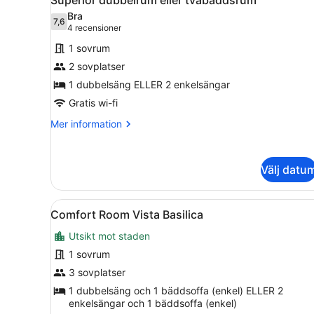
alla
Bra
foton
7,6
7,6 av 10
(4 recensioner)
4 recensioner
för
1 sovrum
Superior
2 sovplatser
dubbelrum
1 dubbelsäng ELLER 2 enkelsängar
eller
tvåbäddsrum
Gratis wi-fi
Mer
Mer information
information
om
Superior
Välj datu
dubbelrum
eller
tvåbäddsrum
Öppna
Ett rum med en tv som är mo
5
Comfort Room Vista Basilica
alla
Utsikt mot staden
foton
för
1 sovrum
Comfort
3 sovplatser
Room
1 dubbelsäng och 1 bäddsoffa (enkel) ELLER 2
Vista
enkelsängar och 1 bäddsoffa (enkel)