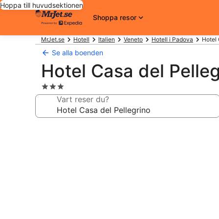
Hoppa till huvudsektionen
Shoppa resor
MrJet.se
Hotell
Italien
Veneto
Hotell i Padova
Hotel 
Se alla boenden
Hotel Casa del Pelle
3.0-
stjärnigt
Vart reser du?
boende
Fotogalleri
för
Hotel
Casa
del
Pellegrino