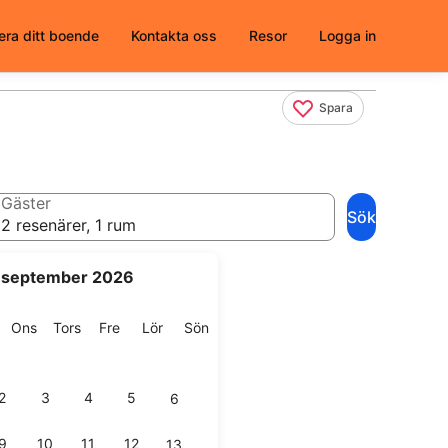
era ditt boende
Kontakta oss
Resor
Logga in
Spara
Gäster
Sök
2 resenärer, 1 rum
september 2026
g
isdag
Onsdag
Torsdag
Fredag
Lördag
Söndag
Ons
Tors
Fre
Lör
Sön
2
3
4
5
6
9
10
11
12
13