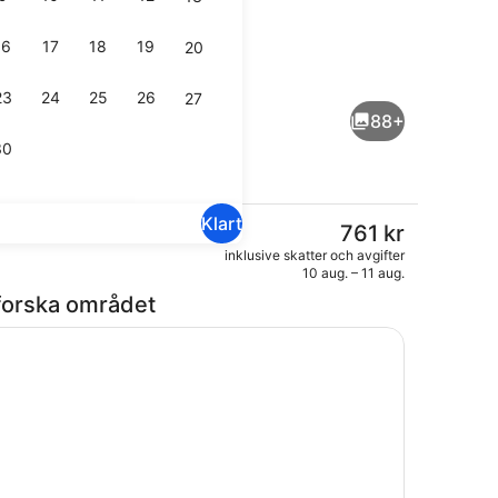
16
17
18
19
20
middag serveras
Boendets fasad
23
24
25
26
27
88+
30
Klart
Det
761 kr
nuvarande
ingsskåp på rummet, skrivbord och strykjärn/strykbräda
Bar (på boendet)
inklusive skatter och avgifter
priset
10 aug. – 11 aug.
är
forska området
761 kr