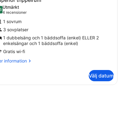
la
t
Utmärkt
aden
oton
6
8,6 av 10
(4 recensioner)
4 recensioner
ör
1 sovrum
uperior
3 sovplatser
rippelrum
1 dubbelsäng och 1 bäddsoffa (enkel) ELLER 2
enkelsängar och 1 bäddsoffa (enkel)
Gratis wi-fi
r
r information
formation
m
Välj datum
perior
ippelrum
ch en grå soffa.
säng, ett skrivbord med en stol, en tv som är monterad på väggen och