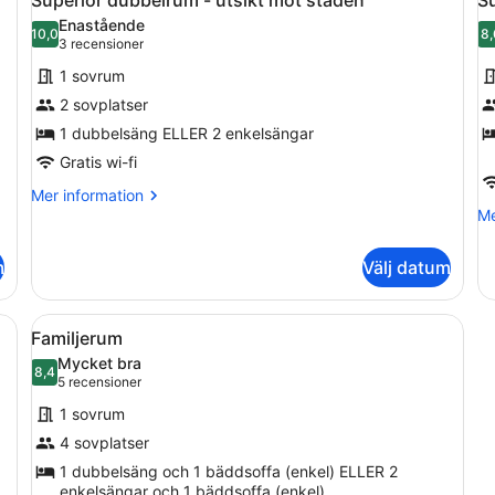
alla
al
enkelsäng
mo
Enastående
foton
10,0
st
f
8,
10,0 av 10
(3 recensioner)
3 recensioner
för
f
1 sovrum
Superior
S
2 sovplatser
dubbelrum
t
1 dubbelsäng ELLER 2 enkelsängar
-
utsikt
Gratis wi-fi
mot
Mer
Mer information
staden
information
Me
Me
om
in
Superior
o
m
Välj datum
dubbelrum
Su
-
tr
utsikt
nterad på väggen, ett fönster med utsikt över en historisk byggnad o
Öppna
Ett modernt hotellrum med en stor 
5
mot
Familjerum
alla
staden
Mycket bra
foton
8,4
8,4 av 10
(5 recensioner)
5 recensioner
för
1 sovrum
Familjerum
4 sovplatser
1 dubbelsäng och 1 bäddsoffa (enkel) ELLER 2
enkelsängar och 1 bäddsoffa (enkel)