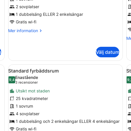
dubbelrum
e
2 sovplatser
eller
-
tvåbäddsrum
1 dubbelsäng ELLER 2 enkelsängar
u
m
Gratis wi-fi
s
Mer
Mer information
information
Me
Me
om
in
Standard
o
dubbelrum
m
Välj datum
St
eller
en
tvåbäddsrum
-
r, ett skrivbord, en stol, en telefon och en TV som är monterad på vä
Öppna
Standard fyrbäddsrum | Värdeförva
Ö
6
ut
Standard fyrbäddsrum
St
alla
al
mo
Enastående
foton
9,4
st
f
9,
9,4 av 10
(3 recensioner)
3 recensioner
för
f
Utsikt mot staden
Standard
S
25 kvadratmeter
fyrbäddsrum
d
1 sovrum
(
4 sovplatser
V
1 dubbelsäng och 2 enkelsängar ELLER 4 enkelsängar
Gratis wi-fi