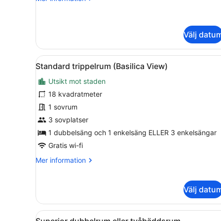
information
om
Standard
trippelrum
Välj datu
Öppna
Ett hotellrum med en säng, e
5
Standard trippelrum (Basilica View)
alla
Utsikt mot staden
foton
för
18 kvadratmeter
Standard
1 sovrum
trippelrum
3 sovplatser
(Basilica
1 dubbelsäng och 1 enkelsäng ELLER 3 enkelsängar
View)
Gratis wi-fi
Mer
Mer information
information
om
Standard
Välj datu
trippelrum
(Basilica
View)
Öppna
Ett hotellrum med en säng, e
6
Superior dubbelrum eller tvåbäddsrum