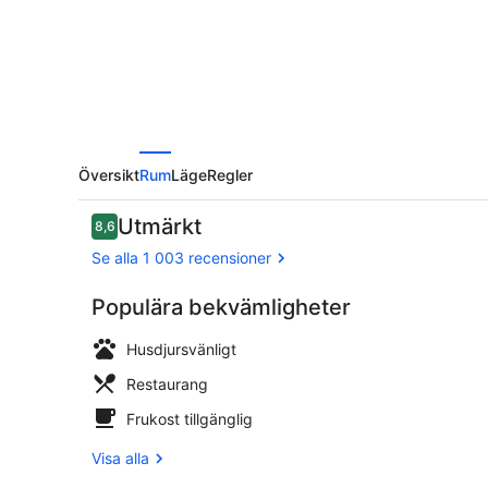
Översikt
Rum
Läge
Regler
Recensioner
Utmärkt
8,6
8,6 av 10,
Se alla 1 003 recensioner
Populära bekvämligheter
Entréinterör
Husdjursvänligt
Restaurang
Frukost tillgänglig
Visa alla