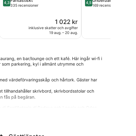
Fantastiskt
Underbart
4,3
4,5
av
av
335 recensioner
169 recensioner
5,
5,
Fantastiskt,
Underbart,
Priset
1 022 kr
335 recensioner
169 recensioner
är
inklusive skatter och avgifter
inklusive skatt
1 022 kr
19 aug. – 20 aug.
3
aurang, en bar/lounge och ett kafé. Här ingår wi-fi i
r som parkering, kyl i allmänt utrymme och
 med värdeförvaringsskåp och hårtork. Gäster har
 tillhandahåller skrivbord, skrivbordsstolar och
an fås på begäran.
ica di Sant'Antonio di Padova och Loggia och Odeo
d en restaurang och en bar/lounge, samt gratis wi-fi