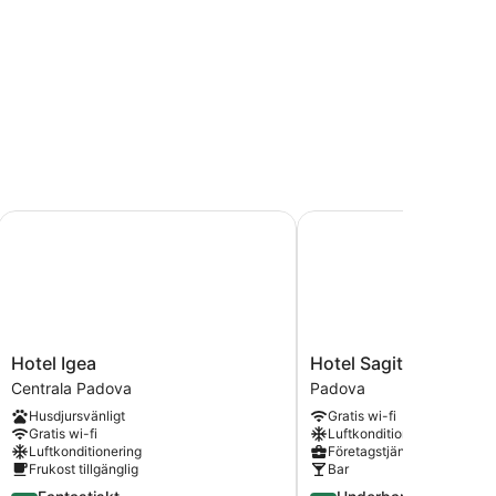
Hotel Igea
Hotel Sagittario
Hotel
Hotel
Hotel Igea
Hotel Sagittario
Igea
Sagittario
Centrala Padova
Padova
Centrala
Padova
Husdjursvänligt
Gratis wi-fi
Padova
Gratis wi-fi
Luftkonditionering
Luftkonditionering
Företagstjänster
Frukost tillgänglig
Bar
4.3
4.5