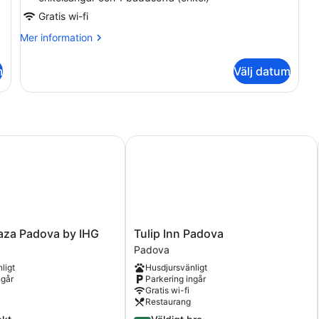
Gratis wi-fi
Mer
Mer information
information
om
m
Välj datum
Familjerum
a Padova by IHG
Tulip Inn Padova
Tulip
aza Padova by IHG
Tulip Inn Padova
Inn
Padova
Padova
ligt
Husdjursvänligt
Padova
ngår
Parkering ingår
Gratis wi-fi
Restaurang
4.0