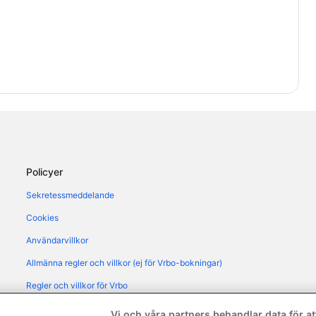
Policyer
Sekretessmeddelande
Cookies
Användarvillkor
Allmänna regler och villkor (ej för Vrbo-bokningar)
Regler och villkor för Vrbo
Tillgänglighetsanpassning
Vi och våra partners behandlar data för att