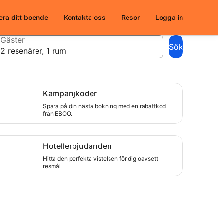
era ditt boende
Kontakta oss
Resor
Logga in
Gäster
Sök
2 resenärer, 1 rum
ra på din nästa bokning med en rabattkod från EBOO.
Kampanjkoder
Spara på din nästa bokning med en rabattkod
från EBOO.
ta den perfekta vistelsen för dig oavsett resmål
Hotellerbjudanden
Hitta den perfekta vistelsen för dig oavsett
resmål