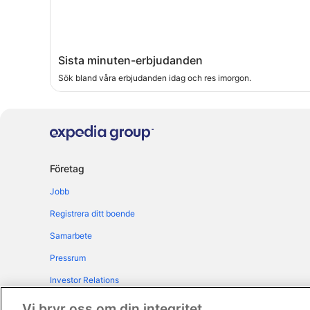
Sista minuten-erbjudanden
Sök bland våra erbjudanden idag och res imorgon.
Företag
Jobb
Registrera ditt boende
Samarbete
Pressrum
Investor Relations
Annonsera
Vi bryr oss om din integritet