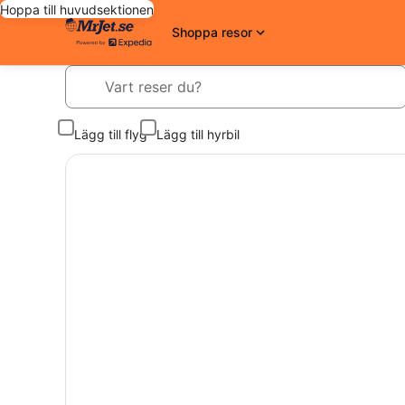
Hoppa till huvudsektionen
Shoppa resor
Vart reser du?
Lägg till flyg
Lägg till hyrbil
Sök bland våra erbjudanden idag och res imorgon