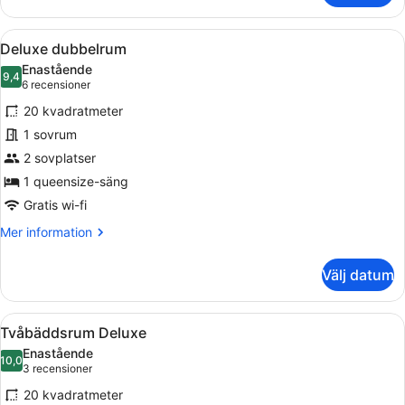
dubbelrum
Öppna
Ett modernt hotellrum med en stor s
9
Deluxe dubbelrum
alla
Enastående
foton
9,4
9,4 av 10
(6 recensioner)
6 recensioner
för
20 kvadratmeter
Deluxe
1 sovrum
dubbelrum
2 sovplatser
1 queensize-säng
Gratis wi-fi
Mer
Mer information
information
om
Välj datum
Deluxe
dubbelrum
Öppna
Ett hotellrum med en säng, ett skri
10
Tvåbäddsrum Deluxe
alla
Enastående
foton
10,0
10,0 av 10
(3 recensioner)
3 recensioner
för
20 kvadratmeter