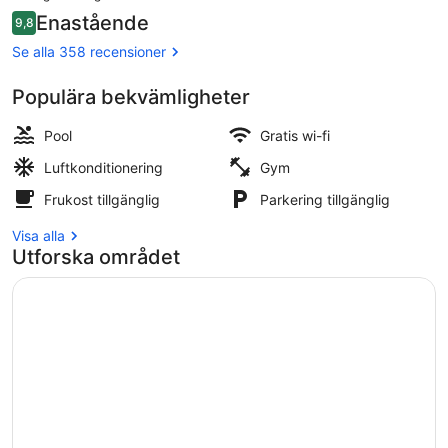
är
Recensioner
Enastående
9,8
2 592 kr
9,8 av 10,
Boendets ingång
Se alla 358 recensioner
Populära bekvämligheter
Pool
Gratis wi-fi
Luftkonditionering
Gym
Frukost tillgänglig
Parkering tillgänglig
Visa alla
Utforska området