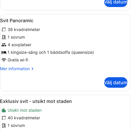
Välj datum
Juniorsvit
Öppna
Ett modernt vardagsrum med en soff
9
Svit Panoramic
alla
36 kvadratmeter
foton
för
1 sovrum
Svit
4 sovplatser
Panoramic
1 kingsize-säng och 1 bäddsoffa (queensize)
Gratis wi-fi
Mer
Mer information
information
om
Välj datum
Svit
Panoramic
Öppna
Ett modernt hotellrum med en säng,
7
Exklusiv svit - utsikt mot staden
alla
Utsikt mot staden
foton
för
40 kvadratmeter
Exklusiv
1 sovrum