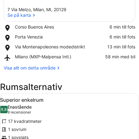
7 Via Melzo, Milan, MI, 20129
Se på karta
Place,
Corso Buenos Aires
‪6 min till fots‬
Corso
Se på karta
Place,
Porta Venezia
‪6 min till fots‬
Buenos
Porta
Aires
Place,
Via Montenapoleones modedistrikt
‪13 min till fots‬
Venezia
Via
Airport,
Milano (MXP-Malpensa Intl.)
‪58 min med bil‬
Montenapoleones
Milano
modedistrikt
(MXP-
Visa allt om detta område
Malpensa
Intl.)
Rumsalternativ
Öppna
Ett hotellrum med en säng, en stol,
8
Superior enkelrum
alla
Enastående
foton
9,8
9,8 av 10
(9 recensioner)
9 recensioner
för
17 kvadratmeter
Superior
1 sovrum
enkelrum
1 sovplats