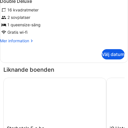
7
Double Deluxe
alla
16 kvadratmeter
foton
för
2 sovplatser
Double
1 queensize-säng
Deluxe
Gratis wi-fi
Mer
Mer information
information
om
Välj datum
Double
Deluxe
Liknande boenden
Starhotels E.c.ho.
iQ Hotel 
Starhotels
iQ