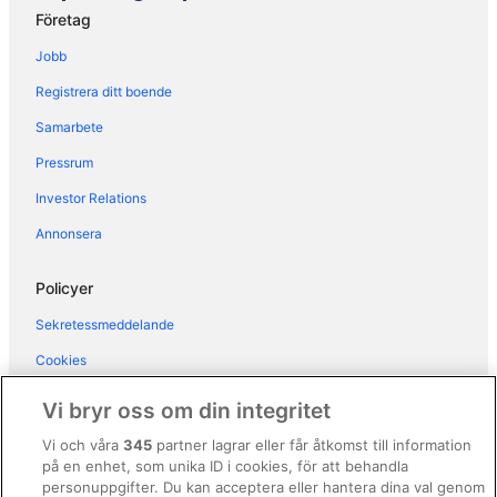
Hostel 3
Företag
Una Hotels Century Milano
Jobb
43 Station Hotel
Registrera ditt boende
Italianway - Col di Lana 3
Samarbete
La Chambre Milano
Pressrum
Hotel Zara Milano
Investor Relations
Principino
Mecenate
Annonsera
Four Seasons Hotel Milano
Policyer
Hotel Brunelleschi
Sekretessmeddelande
Hotel Windsor Milano
Cookies
Biocity
Användarvillkor
Vi bryr oss om din integritet
Allmänna regler och villkor (ej för Vrbo-bokningar)
Vi och våra
345
partner lagrar eller får åtkomst till information
på en enhet, som unika ID i cookies, för att behandla
Regler och villkor för Vrbo
personuppgifter. Du kan acceptera eller hantera dina val genom