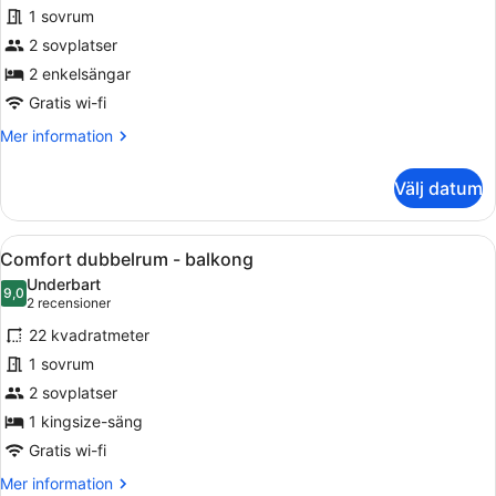
Tvåbäddsrum
1 sovrum
Deluxe
2 sovplatser
2 enkelsängar
Gratis wi-fi
Mer
Mer information
information
om
Välj datum
Tvåbäddsrum
Deluxe
Öppna
Ett modernt hotellrum med en säng,
9
Comfort dubbelrum - balkong
alla
Underbart
foton
9,0
9,0 av 10
(2 recensioner)
2 recensioner
för
22 kvadratmeter
Comfort
1 sovrum
dubbelrum
2 sovplatser
-
balkong
1 kingsize-säng
Gratis wi-fi
Mer
Mer information