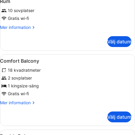
Rum
10 sovplatser
Gratis wi-fi
Mer
Mer information
information
om
Välj datum
Rum
Öppna
Minibar med vissa gratis produkte
7
Comfort Balcony
alla
18 kvadratmeter
foton
för
2 sovplatser
Comfort
1 kingsize-säng
Balcony
Gratis wi-fi
Mer
Mer information
information
om
Välj datum
Comfort
Balcony
Öppna
Minibar med vissa gratis produkte