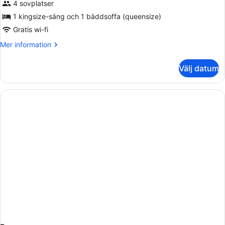
svit
4 sovplatser
-
1 kingsize-säng och 1 bäddsoffa (queensize)
utsikt
Gratis wi-fi
mot
Mer
Mer information
staden
information
om
Välj datum
Exklusiv
svit
-
utsikt
mot
staden