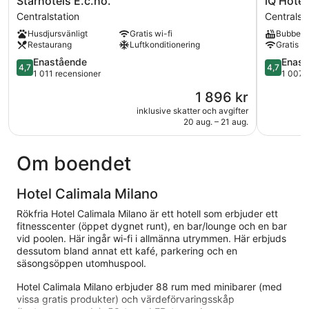
Starhotels E.c.ho.
iQ Hotel
E.c.ho.
Hotel
Centralstation
Centralst
Centralstation
Milano
Husdjursvänligt
Gratis wi-fi
Bubbelp
Centralsta
Restaurang
Luftkonditionering
Gratis wi
4.7
4.7
Enastående
Enast
4,7
4,7
av
av
1 011 recensioner
1 007 
5,
5,
Priset
1 896 kr
Enastående,
Enaståen
är
1 011 recensioner
1 007 rec
inklusive skatter och avgifter
1 896 kr
20 aug. – 21 aug.
Om boendet
Hotel Calimala Milano
Rökfria Hotel Calimala Milano är ett hotell som erbjuder ett
fitnesscenter (öppet dygnet runt), en bar/lounge och en bar
vid poolen. Här ingår wi-fi i allmänna utrymmen. Här erbjuds
dessutom bland annat ett kafé, parkering och en
säsongsöppen utomhuspool.
Hotel Calimala Milano erbjuder 88 rum med minibarer (med
vissa gratis produkter) och värdeförvaringsskåp