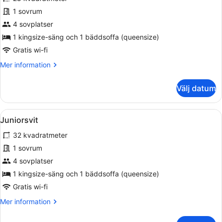
foton
för
1 sovrum
Premium
4 sovplatser
fyrbäddsrum
1 kingsize-säng och 1 bäddsoffa (queensize)
Gratis wi-fi
Mer
Mer information
information
om
Välj datum
Premium
fyrbäddsrum
Öppna
Ett modernt hotellrum med en stor 
6
Juniorsvit
alla
32 kvadratmeter
foton
för
1 sovrum
Juniorsvit
4 sovplatser
1 kingsize-säng och 1 bäddsoffa (queensize)
Gratis wi-fi
Mer
Mer information
information
om