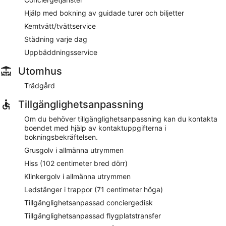
trädgård och conciergetjänster. Transport till/från flygplatsen
(tillgänglig dygnet runt) erbjuds mot en avgift. Ett begränsat
Hjälp med bokning av guidade turer och biljetter
antal parkeringsplatser finns tillgängliga mot en
Kemtvätt/tvättservice
avgift, enligt principen först till kvarn.
Städning varje dag
Detta hotell i Milano har 4 stjärnor och tillåter inte rökning.
Uppbäddningsservice
Mot en avgift kan gäster dagligen äta frukostbuffé och
Utomhus
07.00 till 10.30.
Trädgård
Tillgänglighetsanpassning
Om du behöver tillgänglighetsanpassning kan du kontakta
boendet med hjälp av kontaktuppgifterna i
bokningsbekräftelsen.
Grusgolv i allmänna utrymmen
Hiss (102 centimeter bred dörr)
Klinkergolv i allmänna utrymmen
Ledstänger i trappor (71 centimeter höga)
Tillgänglighetsanpassad conciergedisk
Tillgänglighetsanpassad flygplatstransfer