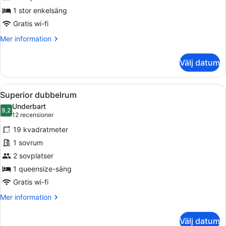
1 stor enkelsäng
Gratis wi-fi
Mer
Mer information
information
om
Välj datum
Superior
enkelrum
Öppna
Ett modernt hotellrum med en säng, 
8
Superior dubbelrum
alla
Underbart
foton
9,2
9,2 av 10
(12 recensioner)
12 recensioner
för
19 kvadratmeter
Superior
1 sovrum
dubbelrum
2 sovplatser
1 queensize-säng
Gratis wi-fi
Mer
Mer information
information
om
Välj datum
Superior