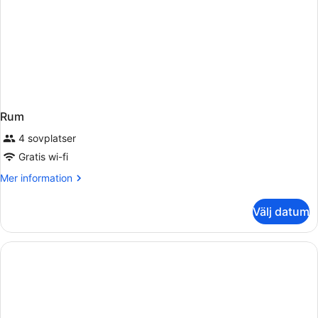
Rum
4 sovplatser
Gratis wi-fi
Mer
Mer information
information
om
Välj datum
Rum