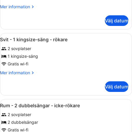
-
Mer
Mer information
1
information
kingsize-
om
Välj datum
Rum
säng
-
-
1
Öppna
Ett modernt hotellrum med ett stor
rökare
1
kingsize-
Svit - 1 kingsize-säng - rökare
alla
säng
2 sovplatser
-
foton
rökare
för
1 kingsize-säng
Svit
Gratis wi-fi
-
Mer
Mer information
1
information
kingsize-
om
Välj datum
Svit
säng
-
-
1
Öppna
Ett hotellrum med två sängar, en TV,
rökare
1
kingsize-
Rum - 2 dubbelsängar - icke-rökare
alla
säng
2 sovplatser
-
foton
rökare
för
2 dubbelsängar
Rum
Gratis wi-fi