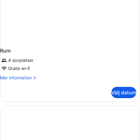
Rum
4 sovplatser
Gratis wi-fi
Mer
Mer information
information
om
Välj datum
Rum