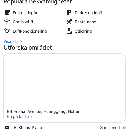
Resort
Populära bekvämligheter
Frukost ingår
Parkering ingår
Gratis wi-fi
Restaurang
Lobby
Luftkonditionering
Städning
Visa alla
Utforska området
88 Huahai Avenue, Huanggang, Hubei
Se på karta
Place,
Bi Sheng Plaza
‪8 min med bil‬