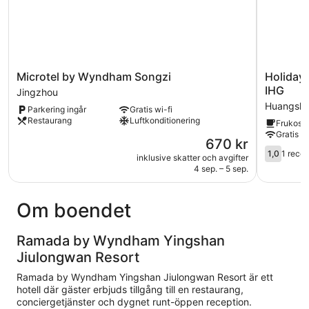
Microtel
Holiday
Microtel by Wyndham Songzi
Holiday
by
Inn
IHG
Jingzhou
Wyndham
Express
Huangshi
Parkering ingår
Gratis wi-fi
Songzi
Huangshi
Restaurang
Luftkonditionering
Frukost 
Jingzhou
Cihu
Gratis wi
Lake
Priset
670 kr
by
1.0
är
1,0
1 rece
inklusive skatter och avgifter
IHG
av
670 kr
4 sep. – 5 sep.
Huangshi
5,
1 recensi
Om boendet
Ramada by Wyndham Yingshan
Jiulongwan Resort
Ramada by Wyndham Yingshan Jiulongwan Resort är ett
hotell där gäster erbjuds tillgång till en restaurang,
conciergetjänster och dygnet runt-öppen reception.