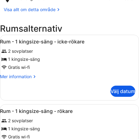
Bi
Se på karta
Sheng
Visa allt om detta område
Plaza
Rumsalternativ
Öppna
Ett hotellrum med en stor säng, en 
1
Rum - 1 kingsize-säng - icke-rökare
alla
2 sovplatser
foton
för
1 kingsize-säng
Rum
Gratis wi-fi
-
Mer
Mer information
1
information
kingsize-
om
Välj datum
Rum
säng
-
-
1
Öppna
Ett hotellrum med en stor säng, en 
icke-
1
kingsize-
Rum - 1 kingsize-säng - rökare
alla
säng
rökare
2 sovplatser
-
foton
icke-
för
1 kingsize-säng
rökare
Rum
Gratis wi-fi