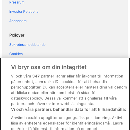
Pressrum
Investor Relations
Annonsera
Policyer
Sekretessmeddelande
Cookies
Användarvillkor
Vi bryr oss om din integritet
Allmänna regler och villkor (ej för Vrbo-bokningar)
Vi och våra
347
partner lagrar eller får åtkomst till information
på en enhet, som unika ID i cookies, för att behandla
Regler och villkor för Vrbo
personuppgifter. Du kan acceptera eller hantera dina val genom
Tillgänglighetsanpassning
att klicka nedan eller när som helst på sidan för
dataskyddspolicy. Dessa val kommer att signaleras till våra
Juridisk information/Kontakta oss
partners och påverkar inte webbläsningsdata.
Vi och våra partners behandlar data för att tillhandahålla:
Riktlinjer för innehåll och anmäla innehåll
Använda exakta uppgifter om geografisk positionering. Aktivt
läsa av enhetens egenskaper för identifieringsändamål. Lagra
Hjälp
och/eller få åtkomst till information på en enhet.