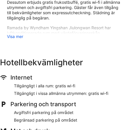
Dessutom erbjuds gratis frukostbuffé, gratis wi-fi i allmänna
utrymmen och avgiftsfri parkering. Gäster får även tillgång
till bekvämligheter som expressutcheckning. Städning är
tillgänglig på begäran.
Ramada by Wyndham Yingshan Jiulongwan Resort har
luftkonditionerade rum med värdeförvaringsskåp
Visa mer
(laptopanpassade) och badrock. Platt-tv finns på rummen.
Badrummen har badkar eller dusch och tofflor. Gäster har
tillgång till gratis wi-fi. Byte av handdukar och byte av lakan
kan fås på begäran. Uppbäddningsservice erbjuds varje
Hotellbekvämligheter
kväll och städning sker dagligen.
Ramada by Wyndham Yingshan Jiulongwan Resort ligger i
samma område som Bi Sheng Plaza. Detta hotell med 4
Internet
stjärnor har gratis frukost samt gratis wi-fi på rummet och
Tillgängligt i alla rum: gratis wi-fi
avgiftsfri parkering.
Tillgängligt i vissa allmänna utrymmen: gratis wi-fi
Restaurangalternativ
Parkering och transport
Gratis frukostbuffé ingår under din vistelse. Hotellet har en
restaurang, Flower Valley, där du kan avnjuta en utsökt
Avgiftsfri parkering på området
måltid under vistelsen.
Begränsad parkering på området
Rum