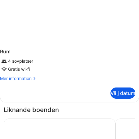
Rum
4 sovplatser
Gratis wi-fi
Mer
Mer information
information
om
Välj datum
Rum
Liknande boenden
Microtel by Wyndham Songzi
Holiday I