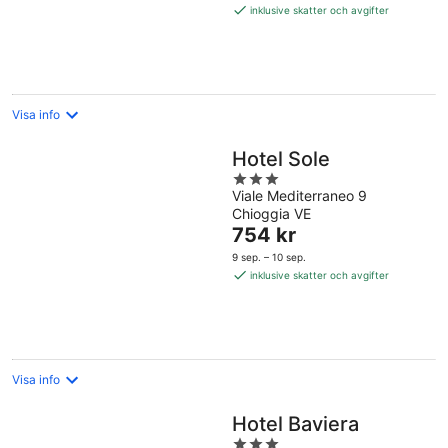
1 559 kr
inklusive skatter och avgifter
per
natt
Visa info
Hotel Sole
3
Viale Mediterraneo 9
out
Chioggia VE
of
Priset
754 kr
5
är
9 sep. – 10 sep.
754 kr
inklusive skatter och avgifter
per
natt
Visa info
Hotel Baviera
3