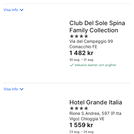
Visa info
Club Del Sole Spina
Family Collection
4
Via del Campeggio 99
out
Comacchio FE
of
Priset
1 482 kr
5
är
30 aug. – 31 aug.
1 482 kr
inklusive skatter och avgifter
per
natt
Visa info
Hotel Grande Italia
4
Rione S.Andrea, 597 (P.tta
out
Vigo) Chioggia VE
of
Priset
1 559 kr
5
är
23 aug. – 24 aug.