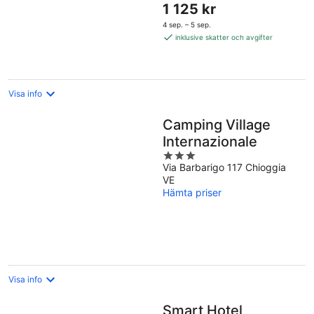
Priset
1 125 kr
5
är
4 sep. – 5 sep.
1 125 kr
inklusive skatter och avgifter
per
natt
Visa info
Camping Village
Internazionale
3
Via Barbarigo 117 Chioggia
out
VE
of
Hämta priser
5
Visa info
Smart Hotel