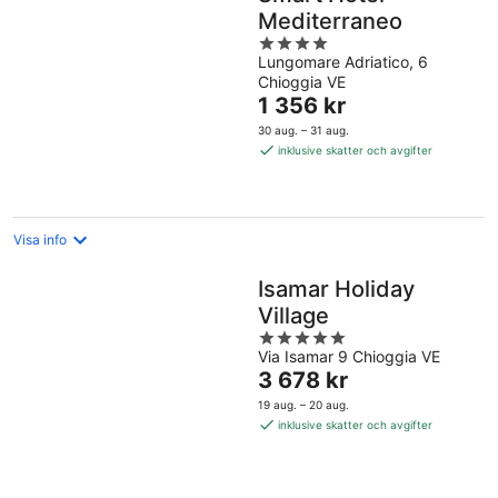
Mediterraneo
4
Lungomare Adriatico, 6
out
Chioggia VE
of
Priset
1 356 kr
5
är
30 aug. – 31 aug.
1 356 kr
inklusive skatter och avgifter
per
natt
Visa info
Isamar Holiday
Village
5
Via Isamar 9 Chioggia VE
out
Priset
3 678 kr
of
är
5
19 aug. – 20 aug.
3 678 kr
inklusive skatter och avgifter
per
natt