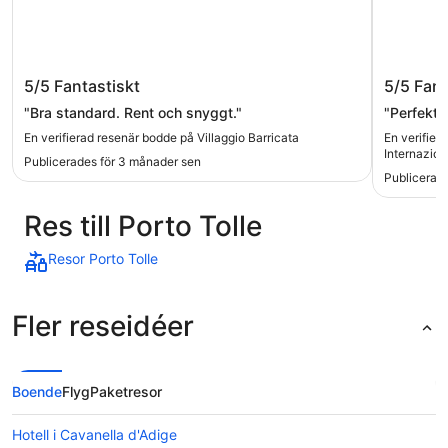
Villaggio Barricata
Camping
5/5
Fantastiskt
5/5
Fant
"Bra standard. Rent och snyggt."
"Perfekt 
En verifierad resenär bodde på Villaggio Barricata
En verifier
Internazion
Publicerades för 3 månader sen
Publicerade
Res till Porto Tolle
Resor Porto Tolle
Fler reseidéer
Boende
Flyg
Paketresor
Hotell i Cavanella d'Adige