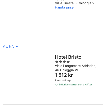
Viale Trieste 5 Chioggia VE
out
Hämta priser
of
5
Visa info
Hotel Bristol
4
Viale Lungomare Adriatico,
out
46 Chioggia VE
of
Priset
1 512 kr
5
är
7 sep. – 8 sep.
1 512 kr
inklusive skatter och avgifter
per
natt