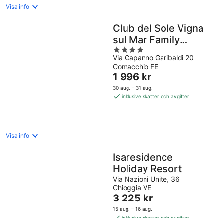
Visa info
Club del Sole Vigna
sul Mar Family
4
Collection
Via Capanno Garibaldi 20
out
Comacchio FE
of
Priset
1 996 kr
5
är
30 aug. – 31 aug.
1 996 kr
inklusive skatter och avgifter
per
natt
Visa info
Isaresidence
Holiday Resort
Via Nazioni Unite, 36
Chioggia VE
Priset
3 225 kr
är
15 aug. – 16 aug.
3 225 kr
inklusive skatter och avgifter