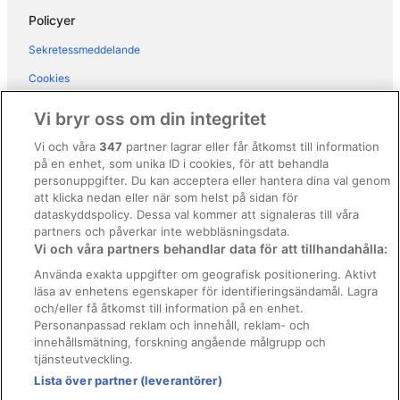
Policyer
Sekretessmeddelande
Cookies
Användarvillkor
Vi bryr oss om din integritet
Allmänna regler och villkor (ej för Vrbo-bokningar)
Vi och våra
347
partner lagrar eller får åtkomst till information
på en enhet, som unika ID i cookies, för att behandla
Regler och villkor för Vrbo
personuppgifter. Du kan acceptera eller hantera dina val genom
Tillgänglighetsanpassning
att klicka nedan eller när som helst på sidan för
dataskyddspolicy. Dessa val kommer att signaleras till våra
Juridisk information/Kontakta oss
partners och påverkar inte webbläsningsdata.
Vi och våra partners behandlar data för att tillhandahålla:
Riktlinjer för innehåll och anmäla innehåll
Använda exakta uppgifter om geografisk positionering. Aktivt
läsa av enhetens egenskaper för identifieringsändamål. Lagra
Hjälp
och/eller få åtkomst till information på en enhet.
Kontakta oss
Personanpassad reklam och innehåll, reklam- och
innehållsmätning, forskning angående målgrupp och
Avboka eller ändra din bokning
tjänsteutveckling.
Boka ett flyg med flygbolagskredit
Lista över partner (leverantörer)