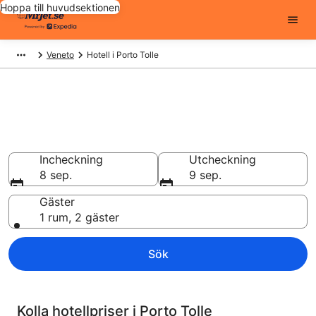
Hoppa till huvudsektionen
Veneto
Hotell i Porto Tolle
Billiga hotell i Porto Tolle - 2055
att välja från
Hotell från 703 kr
Incheckning
Utcheckning
8 sep.
9 sep.
Gäster
1 rum, 2 gäster
Sök
Kolla hotellpriser i Porto Tolle