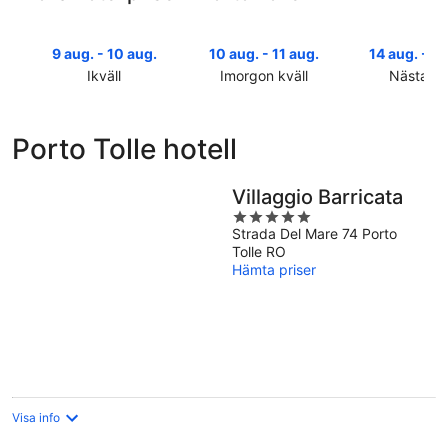
9 aug. - 10 aug.
10 aug. - 11 aug.
14 aug. - 16
Ikväll
Imorgon kväll
Nästa he
Kolla
Kolla
Kolla
priserna
priserna
priserna
i
i
i
Porto Tolle hotell
Porto
Porto
Porto
Tolle
Tolle
Tolle
för
för
inför
Villaggio Barricata
ikväll,
imorgon
nästa
5
9
natt,
helg,
Strada Del Mare 74 Porto
out
Tolle RO
aug.
10
14
of
Hämta priser
-
aug.
aug.
5
10
-
-
aug.
11
16
aug.
aug.
Visa info