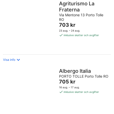
Agriturismo La
Fraterna
Via Mentone 13 Porto Tolle
RO
Priset
703 kr
är
23 aug. – 24 aug.
703 kr
inklusive skatter och avgifter
per
natt
Visa info
Albergo Italia
PORTO TOLLE Porto Tolle RO
Priset
705 kr
är
16 aug. – 17 aug.
705 kr
inklusive skatter och avgifter
per
natt