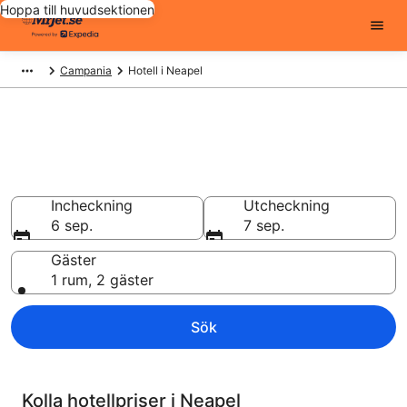
Hoppa till huvudsektionen
Campania
Hotell i Neapel
Billiga hotell i Neapel - 8452 att
välja från
Hotell från 811 kr
Incheckning
Utcheckning
6 sep.
7 sep.
Gäster
1 rum, 2 gäster
Sök
Kolla hotellpriser i Neapel