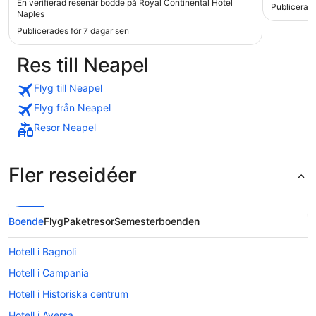
En verifierad resenär bodde på Royal Continental Hotel
Publicerade
Naples
Publicerades för 7 dagar sen
Res till Neapel
Flyg till Neapel
Flyg från Neapel
Resor Neapel
Fler reseidéer
Boende
Flyg
Paketresor
Semesterboenden
Hotell i Bagnoli
Hotell i Campania
Hotell i Historiska centrum
Hotell i Aversa