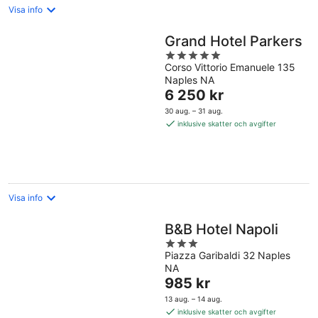
Visa info
Grand Hotel Parkers
5
Corso Vittorio Emanuele 135
out
Naples NA
of
Priset
6 250 kr
5
är
30 aug. – 31 aug.
6 250 kr
inklusive skatter och avgifter
per
natt
Visa info
B&B Hotel Napoli
3
Piazza Garibaldi 32 Naples
out
NA
of
Priset
985 kr
5
är
13 aug. – 14 aug.
985 kr
inklusive skatter och avgifter