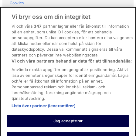
Hotell i Procida
Cookies
Hotell i Quarto
Användarvillkor
Vi bryr oss om din integritet
Hotell i Sant'Anastasia
Allmänna regler och villkor (ej för Vrbo-bokningar)
Vi och våra
347
partner lagrar eller får åtkomst till information
Hotell i Somma Vesuviana
på en enhet, som unika ID i cookies, för att behandla
Regler och villkor för Vrbo
Hotell i Torre del Greco
personuppgifter. Du kan acceptera eller hantera dina val genom
Tillgänglighetsanpassning
att klicka nedan eller när som helst på sidan för
Hotell i Ischia Porto
dataskyddspolicy. Dessa val kommer att signaleras till våra
Juridisk information/Kontakta oss
Hotell i Neapels stadskärna
partners och påverkar inte webbläsningsdata.
Vi och våra partners behandlar data för att tillhandahålla:
Riktlinjer för innehåll och anmäla innehåll
Hotell i Posillipo
Använda exakta uppgifter om geografisk positionering. Aktivt
Gårdshotell i Procida
läsa av enhetens egenskaper för identifieringsändamål. Lagra
Hjälp
och/eller få åtkomst till information på en enhet.
Hotell i Vittorio Emanuele
Kontakta oss
Personanpassad reklam och innehåll, reklam- och
Hotell i Vomero
innehållsmätning, forskning angående målgrupp och
Avboka eller ändra din bokning
tjänsteutveckling.
Boka ett flyg med flygbolagskredit
Lista över partner (leverantörer)
Återbetalningsprocess och tidslinjer
Jag accepterar
© 2026 Expedia, Inc., ett företag inom Expedia Group.
https://www.expediagroup.com/ Med ensamrätt. MrJet är ett