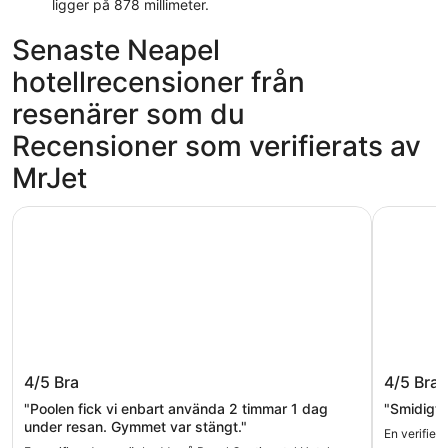
ligger på 878 millimeter.
Senaste Neapel
hotellrecensioner från
resenärer som du
Recensioner som verifierats av
MrJet
Royal Continental Hotel Naples
CX Naples
Royal Continental Hotel Naples
CX Napl
4/5
Bra
4/5
Bra
"Poolen fick vi enbart använda 2 timmar 1 dag
"Smidigt 
under resan. Gymmet var stängt."
En verifier