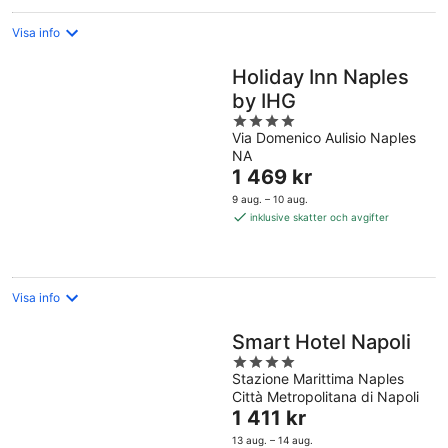
Visa info
Holiday Inn Naples
by IHG
4
Via Domenico Aulisio Naples
out
NA
of
Priset
1 469 kr
5
är
9 aug. – 10 aug.
1 469 kr
inklusive skatter och avgifter
per
natt
Visa info
Smart Hotel Napoli
4
Stazione Marittima Naples
out
Città Metropolitana di Napoli
of
Priset
1 411 kr
5
är
13 aug. – 14 aug.