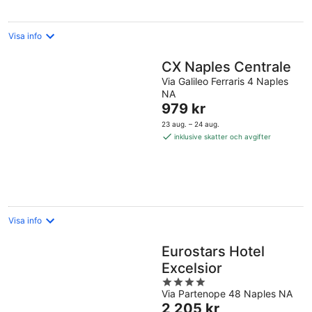
Visa info
CX Naples Centrale
Via Galileo Ferraris 4 Naples
NA
Priset
979 kr
är
23 aug. – 24 aug.
979 kr
inklusive skatter och avgifter
per
natt
Visa info
Eurostars Hotel
Excelsior
4
Via Partenope 48 Naples NA
out
Priset
2 205 kr
of