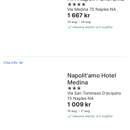
4
Via Medina 70 Naples NA
out
Priset
1 667 kr
of
är
5
23 aug. – 24 aug.
1 667 kr
inklusive skatter och avgifter
per
natt
Visa info
Napolit'amo Hotel
Medina
3
Via San Tommaso D'acquino
out
15 Naples NA
of
Priset
1 009 kr
5
är
10 aug. – 11 aug.
1 009 kr
inklusive skatter och avgifter
per
natt