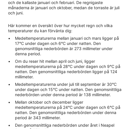
och de kallaste januari och februari. De regnigaste
månaderna är januari och oktober, medan de torraste är juli
och juni.
Här kommer en översikt över hur mycket regn och vilka
temperaturer du kan förvänta dig:
Medeltemperaturerna mellan januari och mars ligger på
17°C under dagen och 6°C under natten. Den
genomsnittliga nederbörden är 273 millimeter under
denna period.
Om du reser hit mellan april och juni, ligger
medeltemperaturerna på 28°C under dagen och 9°C på
natten. Den genomsnittliga nederbörden ligger på 124
millimeter.
Medeltemperaturerna under juli till september är 30°C
under dagen och 15°C under natten. Den genomsnittliga
nederbörden under denna period är 138 millimeter.
Mellan oktober och december ligger
medeltemperaturerna på 24°C under dagen och 6°C på
natten. Den genomsnittliga nederbörden under denna
period är 343 millimeter.
Den genomsnittliga nederbörden under året i Neapel