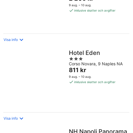
är
5
9 aug. – 10 aug.
2 205 kr
inklusive skatter och avgifter
per
natt
Visa info
Hotel Eden
3
Corso Novara, 9 Naples NA
out
Priset
811 kr
of
är
5
9 aug. – 10 aug.
811 kr
inklusive skatter och avgifter
per
natt
Visa info
NH Napoli Panorama