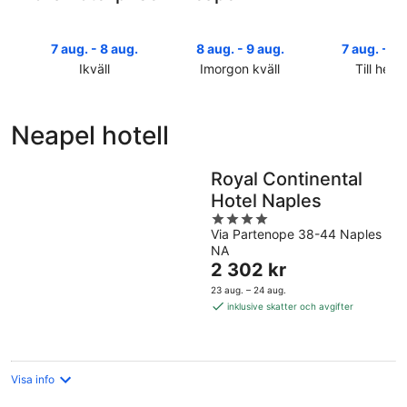
7 aug. - 8 aug.
8 aug. - 9 aug.
7 aug. - 9 
Ikväll
Imorgon kväll
Till helg
Kolla
Kolla
Kolla
priserna
priserna
priserna
i
i
i
Neapel hotell
Neapel
Neapel
Neapel
för
för
inför
ikväll,
imorgon
helgen,
Royal Continental
7
natt,
7
Hotel Naples
aug.
8
aug.
4
-
aug.
-
Via Partenope 38-44 Naples
out
8
-
9
NA
of
aug.
9
Priset
aug.
2 302 kr
5
aug.
är
23 aug. – 24 aug.
2 302 kr
inklusive skatter och avgifter
per
natt
Visa info