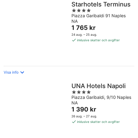
Starhotels Terminus
4
Piazza Garibaldi 91 Naples
out
NA
of
Priset
1 765 kr
5
är
24 aug. – 25 aug.
1 765 kr
inklusive skatter och avgifter
per
natt
Visa info
UNA Hotels Napoli
4
Piazza Garibaldi, 9/10 Naples
out
NA
of
Priset
1 390 kr
5
är
26 aug. – 27 aug.
1 390 kr
inklusive skatter och avgifter
per
natt