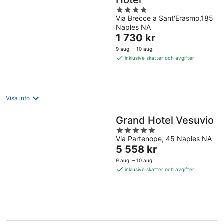
Hotel
4
Via Brecce a Sant'Erasmo,185
out
Naples NA
of
Priset
1 730 kr
5
är
9 aug. – 10 aug.
1 730 kr
inklusive skatter och avgifter
per
natt
Visa info
Grand Hotel Vesuvio
5
Via Partenope, 45 Naples NA
out
Priset
5 558 kr
of
är
5
9 aug. – 10 aug.
5 558 kr
inklusive skatter och avgifter
per
natt