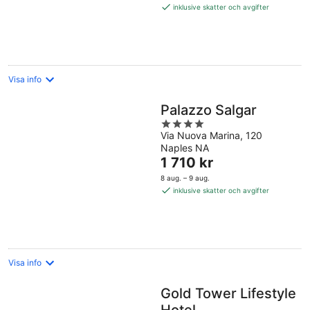
1 411 kr
inklusive skatter och avgifter
per
natt
Visa info
Palazzo Salgar
4
Via Nuova Marina, 120
out
Naples NA
of
Priset
1 710 kr
5
är
8 aug. – 9 aug.
1 710 kr
inklusive skatter och avgifter
per
natt
Visa info
Gold Tower Lifestyle