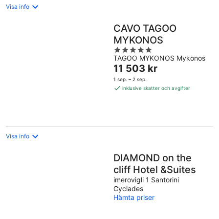
Visa info
CAVO TAGOO
MYKONOS
5
TAGOO MYKONOS Mykonos
out
Priset
11 503 kr
of
är
5
1 sep. – 2 sep.
11 503 kr
inklusive skatter och avgifter
per
natt
Visa info
DIAMOND on the
cliff Hotel &Suites
imerovigli 1 Santorini
Cyclades
Hämta priser