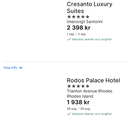
Cresanto Luxury
Suites
5
Imerovigli Santorini
out
Priset
2 398 kr
of
är
5
1 sep. – 2 sep.
2 398 kr
inklusive skatter och avgifter
per
natt
Visa info
Rodos Palace Hotel
5
Trianton Avenue Rhodes
out
Rhodes Island
of
Priset
1 938 kr
5
är
28 aug. – 29 aug.
1 938 kr
inklusive skatter och avgifter
per
natt