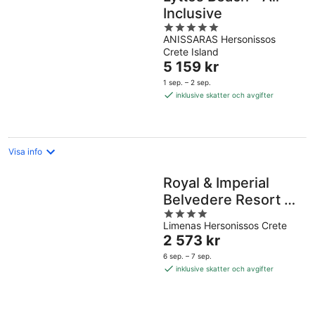
Inclusive
5
ANISSARAS Hersonissos
out
Crete Island
of
Priset
5 159 kr
5
är
1 sep. – 2 sep.
5 159 kr
inklusive skatter och avgifter
per
natt
Visa info
Royal & Imperial
Belvedere Resort -
4
All inclusive
Limenas Hersonissos Crete
out
Priset
2 573 kr
of
är
5
6 sep. – 7 sep.
2 573 kr
inklusive skatter och avgifter
per
natt