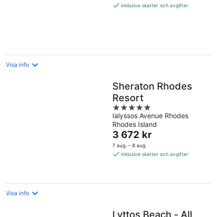
5 591 kr
inklusive skatter och avgifter
per
natt
Visa info
Sheraton Rhodes
Resort
5
Ialyssos Avenue Rhodes
out
Rhodes Island
of
Priset
3 672 kr
5
är
7 aug. – 8 aug.
3 672 kr
inklusive skatter och avgifter
per
natt
Visa info
Lyttos Beach - All