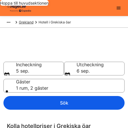
Hoppa till huvudsektionen
Grekland
Hotell i Grekiska öar
Billiga hotell i Grekiska öar -
56225 att välja från
Hotell från 1 938 kr
Incheckning
Utcheckning
5 sep.
6 sep.
Gäster
1 rum, 2 gäster
Sök
Kolla hotellpriser i Grekiska öar