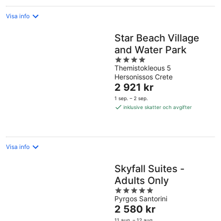
Visa info
Star Beach Village
and Water Park
4
Themistokleous 5
out
Hersonissos Crete
of
Priset
2 921 kr
5
är
1 sep. – 2 sep.
2 921 kr
inklusive skatter och avgifter
per
natt
Visa info
Skyfall Suites -
Adults Only
5
Pyrgos Santorini
out
Priset
2 580 kr
of
är
5
11 aug. – 12 aug.