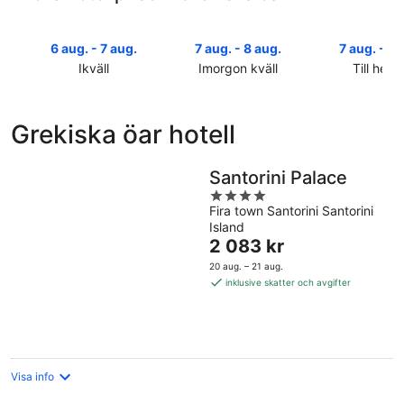
6 aug. - 7 aug.
7 aug. - 8 aug.
7 aug. - 9 
Ikväll
Imorgon kväll
Till helg
Kolla
Kolla
Kolla
priserna
priserna
priserna
i
i
i
Grekiska öar hotell
Grekiska
Grekiska
Grekiska
öar
öar
öar
för
för
inför
Santorini Palace
ikväll,
imorgon
helgen,
4
6
natt,
7
Fira town Santorini Santorini
out
Island
aug.
7
aug.
of
Priset
2 083 kr
-
aug.
-
5
är
7
-
9
20 aug. – 21 aug.
2 083 kr
aug.
8
aug.
inklusive skatter och avgifter
per
aug.
natt
Visa info