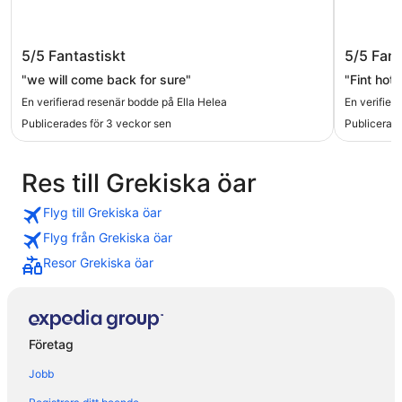
Ella Helea
Ella Alk
5/5
Fantastiskt
5/5
Fant
"we will come back for sure"
"Fint hote
En verifierad resenär bodde på Ella Helea
En verifier
Publicerades för 3 veckor sen
Publicerade
Res till Grekiska öar
Flyg till Grekiska öar
Flyg från Grekiska öar
Resor Grekiska öar
Företag
Jobb