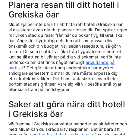
Planera resan till ditt hotell i
Grekiska öar
MrJet hjälper inte bara till att hitta rätt hotell i Grekiska öar,
vi assisterar även när du planerar resan dit. Det spelar ingen
roll vilken stad du reser från när du bokar flyg till Grekiska
öar. Ange det flygbolag och den rutt som passar dina
önskemål och din budget. Välj sedan resedatum, så gör vi
resten. Du som snabbt vill åka från flygplatsen till hotellet
kan se till att en bil väntar på dig vid ankomst. Varför inte
undersöka om det finns något lämpligt
erbjudande på
hyrbilar
? Det går inte att nog understryka hur mycket
smidigare semestern blir när du inte måste anpassa dig
efter kollektivtrafiken. Det finns fantastiska sevärdheter
bortom stadens gränser, vare sig vill vill besöka små byar
eller susa fram på landsbygden.
Saker att göra nära ditt hotell
i Grekiska öar
Väl framme i Grekiska öar väntar mängder av aktiviteter och
med MrJet kan du skräddarsy resplanen. Det är bara att
prova vårt
verktyg för att hitta aktiviteter
, så ser du snabbt