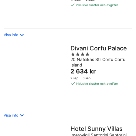
2 580 kr
inklusive skatter och avgifter
per
natt
Visa info
Divani Corfu Palace
4
20 Nafsikas Str Corfu Corfu
out
Island
of
Priset
2 634 kr
5
är
2 sep. – 3 sep.
2 634 kr
inklusive skatter och avgifter
per
natt
Visa info
Hotel Sunny Villas
Imerovigli Santorini Santorini