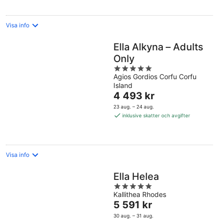
Visa info
Ella Alkyna – Adults
Only
5
Agios Gordios Corfu Corfu
out
Island
of
Priset
4 493 kr
5
är
23 aug. – 24 aug.
4 493 kr
inklusive skatter och avgifter
per
natt
Visa info
Ella Helea
5
Kallithea Rhodes
out
Priset
5 591 kr
of
är
5
30 aug. – 31 aug.