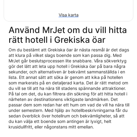
Visa karta
Använd MrJet om du vill hitta
rätt hotell i Grekiska öar
Om du bestämt att Grekiska öar är nästa resmål är det dags
att klura på vilket slags boende som kan passa dig. Med
MrJet går beslutsprocessen lite snabbare. Våra sökverktyg
gör det lätt att leta upp hotell i Grekiska öar på bara några
sekunder, och alternativen är bekvämt sammanställda i en
lista. Ett annat sätt att söka är genom att kika på hotellen
som markerats på en detaljerad karta. Det är rätt metod om
du vill se till att ha nära till stadens spännande attraktioner.
På tal om det, du kan filtrera din sökning för att hitta hotell i
närheten av destinationens viktigaste landmärken. Det
passar dem som redan har ett hum om vad de vill ha nära till
under semestern. Med hjälp av hotellbeskrivningarna får du
sedan överblick över hotellrum och bekvämligheter, så att
du kan välja ett boende som antingen är lyxigt, helt
krusidullfritt, eller någonstans mitt emellan.