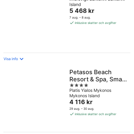
Island
Priset
5 468 kr
är
7 aug. – 8 aug.
5 468 kr
inklusive skatter och avgifter
per
natt
Visa info
Petasos Beach
Resort & Spa, Small
4
Luxury Hotels of the
Platis Yialos Mykonos
out
World
Mykonos Island
of
Priset
4 116 kr
5
är
29 aug. – 30 aug.
4 116 kr
inklusive skatter och avgifter
per
natt