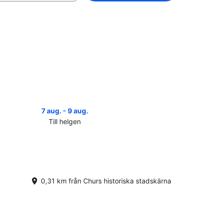
7 aug. - 9 aug.
Till helgen
a
serna
rs
oriska
dskärna
0,31 km från Churs historiska stadskärna
r
gen,