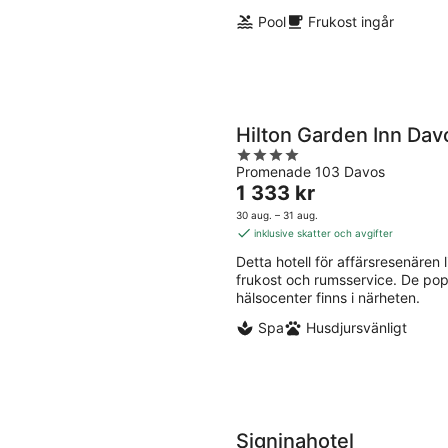
Pool
Frukost ingår
Hilton Garden Inn Dav
4
Promenade 103 Davos
out
Priset
1 333 kr
of
är
5
30 aug. – 31 aug.
1 333 kr
inklusive skatter och avgifter
per
Detta hotell för affärsresenären li
natt
frukost och rumsservice. De po
hälsocenter finns i närheten.
Spa
Husdjursvänligt
Signinahotel