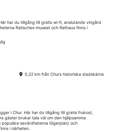
är har du tillgång till gratis wi-fi, anslutande vingård
heterna Ratisches-museet och Rathaus finns i
lig
0,22 km från Churs historiska stadskärna
igger i Chur. Här har du tillgång till gratis frukost,
Våra gäster brukar tala väl om den hjälpsamma
De populära sevärdheterna Gigerplatz och
nns i närheten.