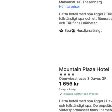
Malbunstr. 60 Triesenberg
out
Hämta priser
of
5
Detta hotell med spa ligger i Tries
fullständigt spa och ett fitnessc
och Täli finns i närheten.
Spa
Husdjursvänligt
Mountain Plaza Hotel
4
Oberwiesstrasse 3 Davos GR
out
Priset
1 656 kr
of
är
5
7 sep. – 8 sep.
1 656 kr
inklusive skatter och avgifter
per
Detta hotell med spa ligger i Davos
natt
och fullständigt spa. De populä
Vintersportmuseet finns i närhet