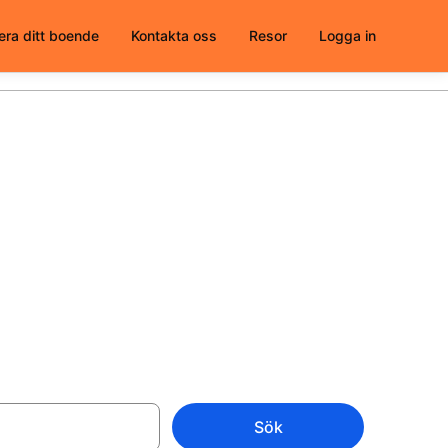
era ditt boende
Kontakta oss
Resor
Logga in
a stadskärna -
Sök