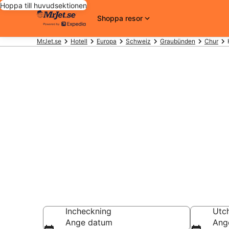
Hoppa till huvudsektionen
Shoppa resor
MrJet.se
Hotell
Europa
Schweiz
Graubünden
Chur
Billiga hotell
1815 att välja
Hotell från 1 333 k
Incheckning
Utc
Ange datum
Ang