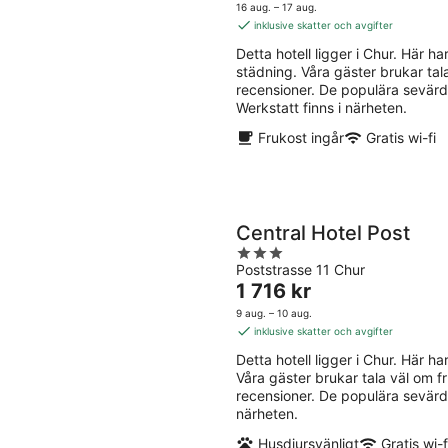
8
aug
är
5
16 aug. – 17 aug.
aug.
-
1 581 kr
inklusive skatter och avgifter
-
9
per
Detta hotell ligger i Chur. Här har
9
aug
natt
städning. Våra gäster brukar ta
aug.
recensioner. De populära sevär
Werkstatt finns i närheten.
Frukost ingår
Gratis wi-fi
Central Hotel Post
3
Poststrasse 11 Chur
out
Priset
1 716 kr
of
är
5
9 aug. – 10 aug.
1 716 kr
inklusive skatter och avgifter
per
Detta hotell ligger i Chur. Här har
natt
Våra gäster brukar tala väl om 
recensioner. De populära sevärd
närheten.
Husdjursvänligt
Gratis wi-f