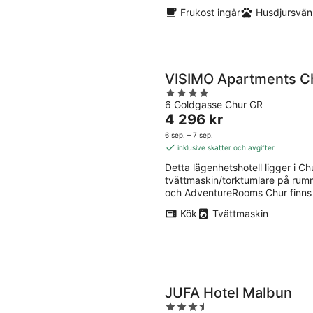
Frukost ingår
Husdjursvänl
VISIMO Apartments C
4
6 Goldgasse Chur GR
out
Priset
4 296 kr
of
är
5
6 sep. – 7 sep.
4 296 kr
inklusive skatter och avgifter
per
Detta lägenhetshotell ligger i Chur
natt
tvättmaskin/torktumlare på rum
och AdventureRooms Chur finns 
Kök
Tvättmaskin
JUFA Hotel Malbun
3.5