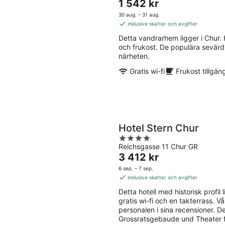
Priset
1 542 kr
of
är
5
30 aug. – 31 aug.
1 542 kr
inklusive skatter och avgifter
per
Detta vandrarhem ligger i Chur. H
natt
och frukost. De populära sevärd
närheten.
Gratis wi-fi
Frukost tillgäng
Hotel Stern Chur
4
Reichsgasse 11 Chur GR
out
Priset
3 412 kr
of
är
5
6 sep. – 7 sep.
3 412 kr
inklusive skatter och avgifter
per
Detta hotell med historisk profil l
natt
gratis wi-fi och en takterrass. 
personalen i sina recensioner. 
Grossratsgebaude und Theater fi