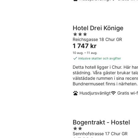
Hotel Drei Könige
3
Reichsgasse 18 Chur GR
out
Priset
1 747 kr
of
är
5
10 aug. – 11 aug.
1 747 kr
inklusive skatter och avgifter
per
Detta hotell ligger i Chur. Här har
natt
städning. Våra gäster brukar ta
välstädade rummen i sina recens
Bundnermuseet finns i närheten.
Husdjursvänligt
Gratis wi-f
Bogentrakt - Hostel
2
Sennhofstrasse 17 Chur GR
out