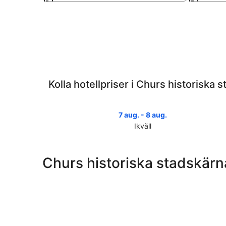
Kolla hotellpriser i Churs historiska 
7 aug. - 8 aug.
Ikväll
Kolla
priserna
i
Churs historiska stadskärna
Churs
historiska
stadskärna
för
ikväll,
7