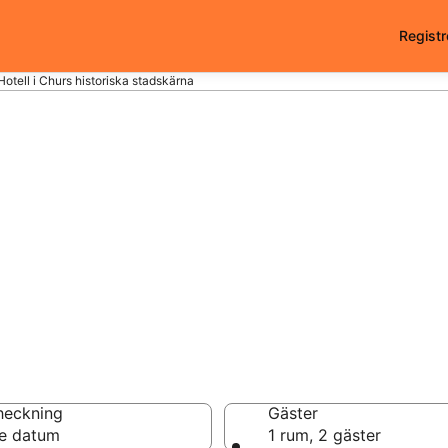
Registr
Hotell i Churs historiska stadskärna
 i Churs historisk
 från
r
heckning
Gäster
e datum
1 rum, 2 gäster