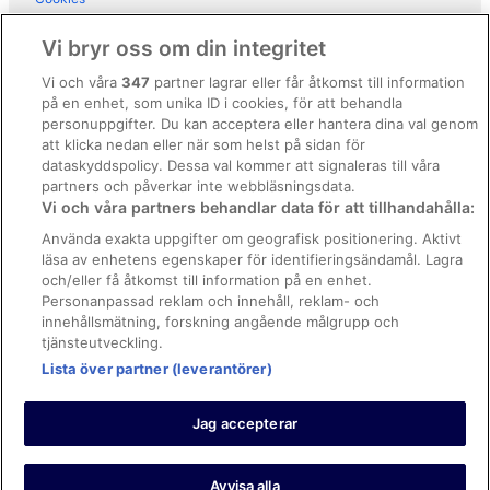
Hotel Amadeus
Användarvillkor
Vi bryr oss om din integritet
Allmänna regler och villkor (ej för Vrbo-bokningar)
Vi och våra
347
partner lagrar eller får åtkomst till information
på en enhet, som unika ID i cookies, för att behandla
Regler och villkor för Vrbo
personuppgifter. Du kan acceptera eller hantera dina val genom
Tillgänglighetsanpassning
att klicka nedan eller när som helst på sidan för
dataskyddspolicy. Dessa val kommer att signaleras till våra
Juridisk information/Kontakta oss
partners och påverkar inte webbläsningsdata.
Vi och våra partners behandlar data för att tillhandahålla:
Riktlinjer för innehåll och anmäla innehåll
Använda exakta uppgifter om geografisk positionering. Aktivt
läsa av enhetens egenskaper för identifieringsändamål. Lagra
Hjälp
och/eller få åtkomst till information på en enhet.
Kontakta oss
Personanpassad reklam och innehåll, reklam- och
innehållsmätning, forskning angående målgrupp och
Avboka eller ändra din bokning
tjänsteutveckling.
Lista över partner (leverantörer)
Boka ett flyg med flygbolagskredit
Återbetalningsprocess och tidslinjer
Jag accepterar
© 2026 Expedia, Inc., ett företag inom Expedia Group.
https://www.expediagroup.com/ Med ensamrätt. MrJet är ett
varumärke eller registrerat varumärke som tillhör Expedia, Inc.
Avvisa alla