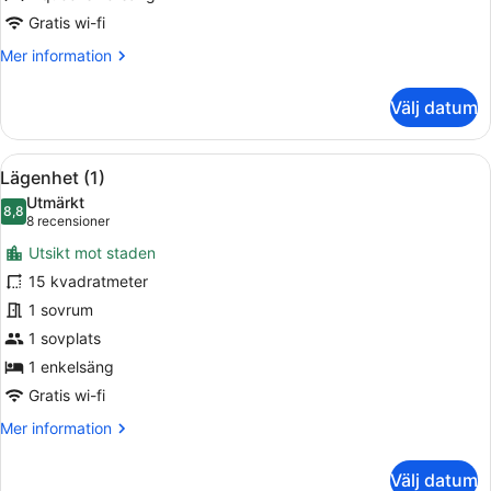
Gratis wi-fi
Mer
Mer information
information
om
Välj datum
Dubbelrum
(2)
Öppna
Ett sovrum med en säng, ett skrivbo
10
Lägenhet (1)
alla
Utmärkt
foton
8,8
8,8 av 10
(8 recensioner)
8 recensioner
för
Utsikt mot staden
Lägenhet
15 kvadratmeter
(1)
1 sovrum
1 sovplats
1 enkelsäng
Gratis wi-fi
Mer
Mer information
information
om
Välj datum
Lägenhet