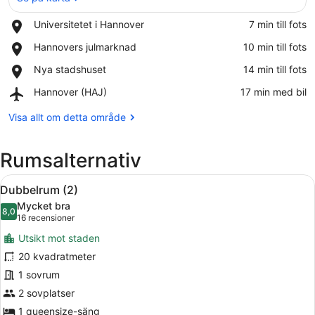
Place,
Universitetet i Hannover
‪7 min till fots‬
Universitetet
Se på karta
Place,
Hannovers julmarknad
‪10 min till fots‬
i
Hannovers
Hannover
Place,
Nya stadshuset
‪14 min till fots‬
julmarknad
Nya
Airport,
Hannover (HAJ)
‪17 min med bil‬
stadshuset
Hannover
(HAJ)
Visa allt om detta område
Rumsalternativ
Öppna
Ett hotellrum med en stor säng, en t
15
Dubbelrum (2)
alla
Mycket bra
foton
8,0
8,0 av 10
(16 recensioner)
16 recensioner
för
Utsikt mot staden
Dubbelrum
20 kvadratmeter
(2)
1 sovrum
2 sovplatser
1 queensize-säng