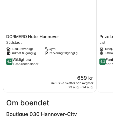
DORMERO
Prize
DORMERO Hotel Hannover
Prize by
Hotel
by
Südstadt
List
Hannover
Radisson,
Husdjursvänligt
Gym
Husdjurs
Südstadt
Hannover
Frukost tillgänglig
Parkering tillgänglig
Luftkond
City
4.2
List
4.3
Väldigt bra
Fanta
4,2
4,3
av
av
1 056 recensioner
562 re
5,
5,
Väldigt
Fantastisk
Priset
659 kr
bra,
562 recen
är
1 056 recensioner
inklusive skatter och avgifter
659 kr
23 aug. – 24 aug.
Om boendet
Boutique 030 Hannover-City