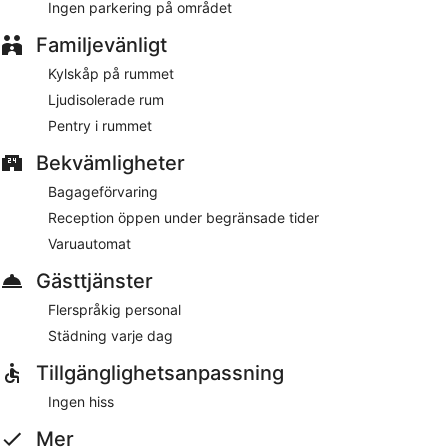
Ingen parkering på området
Boutique 030 Hannover-City erbjuder gratis wi-fi i allmänna
Familjevänligt
utrymmen och varuautomat. Flerspråkig personal i
receptionen kan hjälpa dig med bagageförvaring samt
Kylskåp på rummet
rekommendera sevärdheter och restauranger i området.
Ljudisolerade rum
På Boutique 030 Hannover-City har gäster tillgång till
Pentry i rummet
varuautomat och flerspråkig personal. Gratis wi-fi finns i
allmänna utrymmen.
Bekvämligheter
Detta hotell i Hannover tillåter inte rökning.
Bagageförvaring
Reception öppen under begränsade tider
Varuautomat
Gästtjänster
Flerspråkig personal
Städning varje dag
Tillgänglighetsanpassning
Ingen hiss
Mer