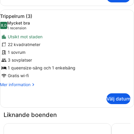
(1)
Öppna
Ett hotellrum med en stor säng, ett 
11
Trippelrum (3)
alla
Mycket bra
foton
8,0
8,0 av 10
(1 recension)
1 recension
för
Utsikt mot staden
Trippelrum
22 kvadratmeter
(3)
1 sovrum
3 sovplatser
1 queensize-säng och 1 enkelsäng
Gratis wi-fi
Mer
Mer information
information
om
Välj datum
Trippelrum
(3)
Liknande boenden
DORMERO Hotel Hannover
Prize by 