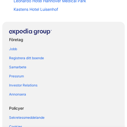
Leonardo Hotel Hannover Medical Park
Kastens Hotel Luisenhof
Bed'nbudget Expo-Hostel Rooms
Best Western Premier Parkhotel Kronsberg
Smartcity Designhotel
Företag
Pension Donau Apartments
Jobb
Yors Hotel Hannover
Registrera ditt boende
Gasthaus Hannover
Samarbete
Dormero Hotel Hannover
Pressrum
Me and All Hotel Hanover, by Hyatt
Investor Relations
Four Points Flex by Sheraton Hannover
Hotel Avalon
Annonsera
Central-Hotel Kaiserhof
Policyer
Mercure Hotel Hannover Oldenburger Allee
Sekretessmeddelande
Wyndham Hannover Atrium
Cookies