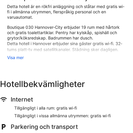
Detta hotell är en rökfri anläggning och ståtar med gratis wi-
fi i allmänna utrymmen, flerspråkig personal och en
varuautomat.
Boutique 030 Hannover-City erbjuder 19 rum med hårtork
och gratis toalettartiklar. Pentry har kylskåp, spishäll och
grytor/köksredskap. Badrummen har dusch.
Detta hotell i Hannover erbjuder sina gäster gratis wi-fi. 32-
tums platt-tv med satellitkanaler. Städning sker dagligen.
Visa mer
Boutique 030 Hannover-City ligger i Mitte, mindre än fem
minuters promenad från Die Nanas och mindre än en kvarts
promenad från Ballhof. Detta hotell har 19 rum med pentry,
kylskåp och vattenkokare. Hotellet ligger centralt i Hannover,
i anslutning till kongresscentret och en kort promenad från
Hotellbekvämligheter
Historiska Museet och Kestnersällskapet.
Rum
Internet
Din 32-tumss platt-tv har satellitkanaler, och du håller dig
Tillgängligt i alla rum: gratis wi-fi
uppkopplad med gratis wi-fi. Badrummen har hårtorkar och
Tillgängligt i vissa allmänna utrymmen: gratis wi-fi
gratis toalettartiklar. Dessutom erbjuds bekvämligheter som
pentry, kylskåp och spishäll.
Parkering och transport
På boendet