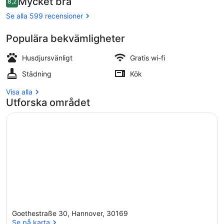
Mycket bra
8,2
692 kr
8,2 av 10,
Dubbelrum (2) | Skrivbord, mörkläggn
Se alla 599 recensioner
Populära bekvämligheter
Husdjursvänligt
Gratis wi-fi
Städning
Kök
Visa alla
Utforska området
Goethestraße 30, Hannover, 30169
Se på karta