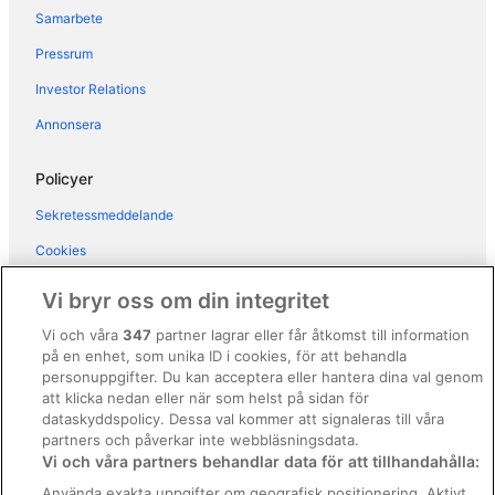
Samarbete
Pressrum
Investor Relations
Annonsera
Policyer
Sekretessmeddelande
Cookies
Användarvillkor
Vi bryr oss om din integritet
Allmänna regler och villkor (ej för Vrbo-bokningar)
Vi och våra
347
partner lagrar eller får åtkomst till information
på en enhet, som unika ID i cookies, för att behandla
Regler och villkor för Vrbo
personuppgifter. Du kan acceptera eller hantera dina val genom
Tillgänglighetsanpassning
att klicka nedan eller när som helst på sidan för
dataskyddspolicy. Dessa val kommer att signaleras till våra
Juridisk information/Kontakta oss
partners och påverkar inte webbläsningsdata.
Vi och våra partners behandlar data för att tillhandahålla:
Riktlinjer för innehåll och anmäla innehåll
Använda exakta uppgifter om geografisk positionering. Aktivt