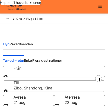
Hoppa till huvudsektionen
Kina
Flyg till Zibo
Flyg
Paket
Boenden
Billiga flygbiljetter till Zibo
Tur-och-retur
Enkel
Flera destinationer
Från
Från
Till
Zibo, Shandong, Kina
Till
Avresa
Återresa
21 aug.
22 aug.