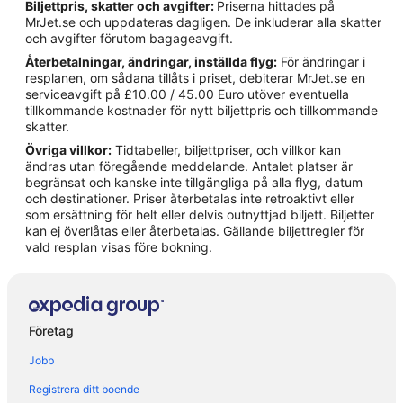
Biljettpris, skatter och avgifter:
Priserna hittades på
MrJet.se och uppdateras dagligen. De inkluderar alla skatter
och avgifter förutom bagageavgift.
Återbetalningar, ändringar, inställda flyg:
För ändringar i
resplanen, om sådana tillåts i priset, debiterar MrJet.se en
serviceavgift på £10.00 / 45.00 Euro utöver eventuella
tillkommande kostnader för nytt biljettpris och tillkommande
skatter.
Övriga villkor:
Tidtabeller, biljettpriser, och villkor kan
ändras utan föregående meddelande. Antalet platser är
begränsat och kanske inte tillgängliga på alla flyg, datum
och destinationer. Priser återbetalas inte retroaktivt eller
som ersättning för helt eller delvis outnyttjad biljett. Biljetter
kan ej överlåtas eller återbetalas. Gällande biljettregler för
vald resplan visas före bokning.
Företag
Jobb
Registrera ditt boende