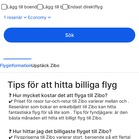
Lägg till boende
Lägg till bil
Endast direktflyg
1 resenär
Economy
Sök
Flyginformation
Upptäck Zibo
Tips för att hitta billiga flyg
❓ Hur mycket kostar det att flyga till Zibo?
✔️ Priset för resor tur-och-retur till Zibo varierar mellan och .
Resenärer som bokar en enkelbiljett till Zibo kan hitta
fantastiska flyg för så lite som . Tips för fyndjägare: är den
bästa månaden att hitta ett billigt flyg till Zibo.
❓ Hur hittar jag det billigaste flyget till Zibo?
✔️ Flygpriserna till Zibo varierar stort, beroende på ett flertal