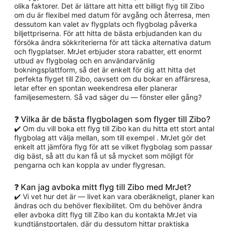
olika faktorer. Det är lättare att hitta ett billigt flyg till Zibo
om du är flexibel med datum för avgång och återresa, men
dessutom kan valet av flygplats och flygbolag påverka
biljettpriserna. För att hitta de bästa erbjudanden kan du
försöka ändra sökkriterierna för att täcka alternativa datum
och flygplatser. MrJet erbjuder stora rabatter, ett enormt
utbud av flygbolag och en användarvänlig
bokningsplattform, så det är enkelt för dig att hitta det
perfekta flyget till Zibo, oavsett om du bokar en affärsresa,
letar efter en spontan weekendresa eller planerar
familjesemestern. Så vad säger du — fönster eller gång?
❓ Vilka är de bästa flygbolagen som flyger till Zibo?
✔️ Om du vill boka ett flyg till Zibo kan du hitta ett stort antal
flygbolag att välja mellan, som till exempel . MrJet gör det
enkelt att jämföra flyg för att se vilket flygbolag som passar
dig bäst, så att du kan få ut så mycket som möjligt för
pengarna och kan koppla av under flygresan.
❓ Kan jag avboka mitt flyg till Zibo med MrJet?
✔️ Vi vet hur det är — livet kan vara oberäkneligt, planer kan
ändras och du behöver flexibilitet. Om du behöver ändra
eller avboka ditt flyg till Zibo kan du kontakta MrJet via
kundtjänstportalen, där du dessutom hittar praktiska