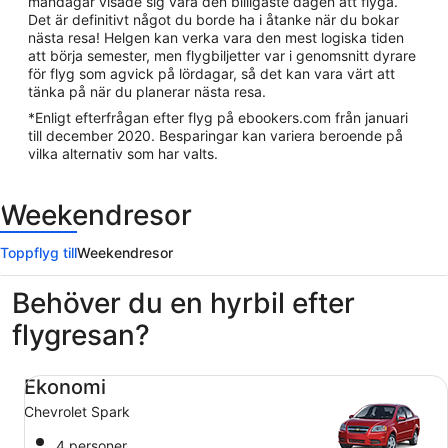
måndagar visade sig vara den billigaste dagen att flyga.
Det är definitivt något du borde ha i åtanke när du bokar
nästa resa! Helgen kan verka vara den mest logiska tiden
att börja semester, men flygbiljetter var i genomsnitt dyrare
för flyg som agvick på lördagar, så det kan vara värt att
tänka på när du planerar nästa resa.
*Enligt efterfrågan efter flyg på ebookers.com från januari
till december 2020. Besparingar kan variera beroende på
vilka alternativ som har valts.
Weekendresor
Toppflyg till
Weekendresor
Behöver du en hyrbil efter
flygresan?
Ekonomi Chevrolet Spark
Ekonomi
Chevrolet Spark
4 personer