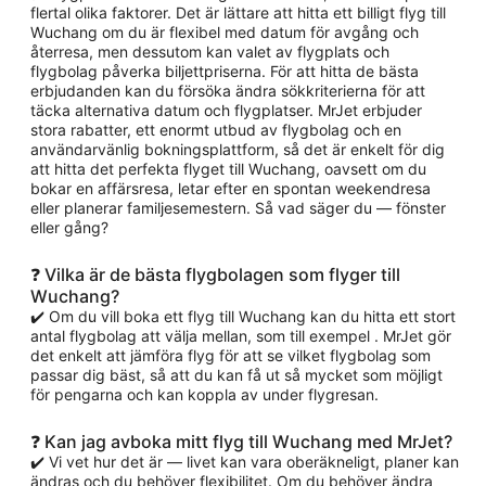
flertal olika faktorer. Det är lättare att hitta ett billigt flyg till
Wuchang om du är flexibel med datum för avgång och
återresa, men dessutom kan valet av flygplats och
flygbolag påverka biljettpriserna. För att hitta de bästa
erbjudanden kan du försöka ändra sökkriterierna för att
täcka alternativa datum och flygplatser. MrJet erbjuder
stora rabatter, ett enormt utbud av flygbolag och en
användarvänlig bokningsplattform, så det är enkelt för dig
att hitta det perfekta flyget till Wuchang, oavsett om du
bokar en affärsresa, letar efter en spontan weekendresa
eller planerar familjesemestern. Så vad säger du — fönster
eller gång?
❓ Vilka är de bästa flygbolagen som flyger till
Wuchang?
✔️ Om du vill boka ett flyg till Wuchang kan du hitta ett stort
antal flygbolag att välja mellan, som till exempel . MrJet gör
det enkelt att jämföra flyg för att se vilket flygbolag som
passar dig bäst, så att du kan få ut så mycket som möjligt
för pengarna och kan koppla av under flygresan.
❓ Kan jag avboka mitt flyg till Wuchang med MrJet?
✔️ Vi vet hur det är — livet kan vara oberäkneligt, planer kan
ändras och du behöver flexibilitet. Om du behöver ändra