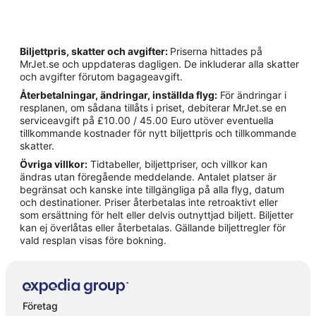
Biljettpris, skatter och avgifter:
Priserna hittades på
MrJet.se och uppdateras dagligen. De inkluderar alla skatter
och avgifter förutom bagageavgift.
Återbetalningar, ändringar, inställda flyg:
För ändringar i
resplanen, om sådana tillåts i priset, debiterar MrJet.se en
serviceavgift på £10.00 / 45.00 Euro utöver eventuella
tillkommande kostnader för nytt biljettpris och tillkommande
skatter.
Övriga villkor:
Tidtabeller, biljettpriser, och villkor kan
ändras utan föregående meddelande. Antalet platser är
begränsat och kanske inte tillgängliga på alla flyg, datum
och destinationer. Priser återbetalas inte retroaktivt eller
som ersättning för helt eller delvis outnyttjad biljett. Biljetter
kan ej överlåtas eller återbetalas. Gällande biljettregler för
vald resplan visas före bokning.
Företag