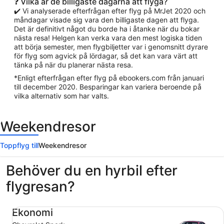
❓ Vilka är de billigaste dagarna att flyga?
✔️ Vi analyserade efterfrågan efter flyg på MrJet 2020 och
måndagar visade sig vara den billigaste dagen att flyga.
Det är definitivt något du borde ha i åtanke när du bokar
nästa resa! Helgen kan verka vara den mest logiska tiden
att börja semester, men flygbiljetter var i genomsnitt dyrare
för flyg som agvick på lördagar, så det kan vara värt att
tänka på när du planerar nästa resa.
*Enligt efterfrågan efter flyg på ebookers.com från januari
till december 2020. Besparingar kan variera beroende på
vilka alternativ som har valts.
Weekendresor
Toppflyg till
Weekendresor
Behöver du en hyrbil efter
flygresan?
Ekonomi Chevrolet Spark
Ekonomi