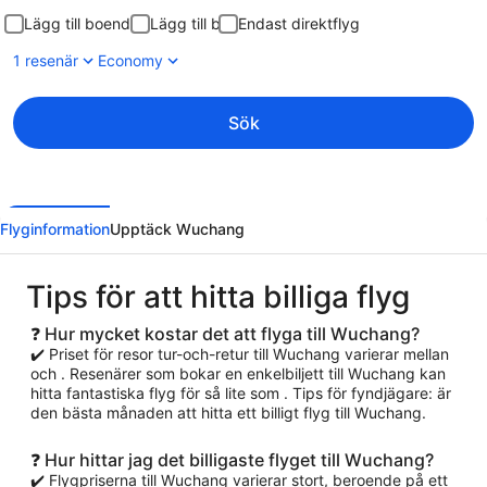
Lägg till boende
Lägg till bil
Endast direktflyg
1 resenär
Economy
Sök
Flyginformation
Upptäck Wuchang
Tips för att hitta billiga flyg
❓ Hur mycket kostar det att flyga till Wuchang?
✔️ Priset för resor tur-och-retur till Wuchang varierar mellan
och . Resenärer som bokar en enkelbiljett till Wuchang kan
hitta fantastiska flyg för så lite som . Tips för fyndjägare: är
den bästa månaden att hitta ett billigt flyg till Wuchang.
❓ Hur hittar jag det billigaste flyget till Wuchang?
✔️ Flygpriserna till Wuchang varierar stort, beroende på ett