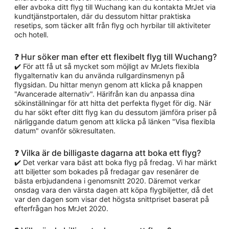
eller avboka ditt flyg till Wuchang kan du kontakta MrJet via
kundtjänstportalen, där du dessutom hittar praktiska
resetips, som täcker allt från flyg och hyrbilar till aktiviteter
och hotell.
❓ Hur söker man efter ett flexibelt flyg till Wuchang?
✔️ För att få ut så mycket som möjligt av MrJets flexibla
flygalternativ kan du använda rullgardinsmenyn på
flygsidan. Du hittar menyn genom att klicka på knappen
"Avancerade alternativ". Härifrån kan du anpassa dina
sökinställningar för att hitta det perfekta flyget för dig. När
du har sökt efter ditt flyg kan du dessutom jämföra priser på
närliggande datum genom att klicka på länken "Visa flexibla
datum" ovanför sökresultaten.
❓ Vilka är de billigaste dagarna att boka ett flyg?
✔️ Det verkar vara bäst att boka flyg på fredag. Vi har märkt
att biljetter som bokades på fredagar gav resenärer de
bästa erbjudandena i genomsnitt 2020. Däremot verkar
onsdag vara den värsta dagen att köpa flygbiljetter, då det
var den dagen som visar det högsta snittpriset baserat på
efterfrågan hos MrJet 2020.