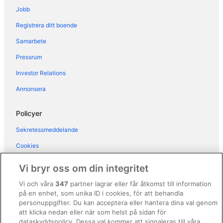
Jobb
Registrera ditt boende
Samarbete
Pressrum
Investor Relations
Annonsera
Policyer
Sekretessmeddelande
Cookies
Användarvillkor
Vi bryr oss om din integritet
Allmänna regler och villkor (ej för Vrbo-bokningar)
Vi och våra
347
partner lagrar eller får åtkomst till information
på en enhet, som unika ID i cookies, för att behandla
Regler och villkor för Vrbo
personuppgifter. Du kan acceptera eller hantera dina val genom
Tillgänglighetsanpassning
att klicka nedan eller när som helst på sidan för
dataskyddspolicy. Dessa val kommer att signaleras till våra