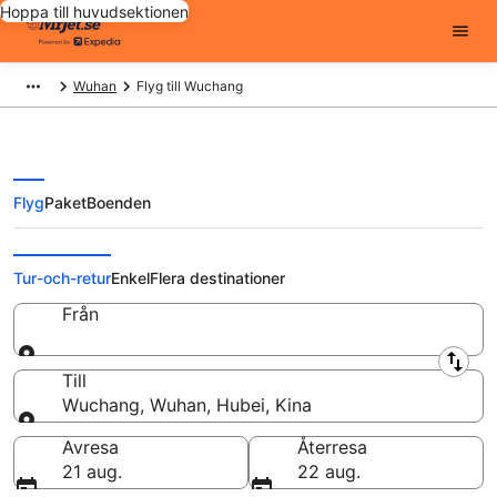
Hoppa till huvudsektionen
Wuhan
Flyg till Wuchang
Flyg
Paket
Boenden
Billiga flygbiljetter till Wuchang
Tur-och-retur
Enkel
Flera destinationer
Från
Från
Till
Wuchang, Wuhan, Hubei, Kina
Till
Avresa
Återresa
21 aug.
22 aug.