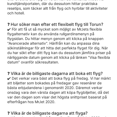
kundtjänstportalen, där du dessutom hittar praktiska
resetips, som täcker allt från flyg och hyrbilar till aktiviteter
och hotell.
❓ Hur söker man efter ett flexibelt flyg till Torun?
✔️ För att få ut så mycket som möjligt av MrJets flexibla
flygalternativ kan du använda rullgardinsmenyn på
flygsidan. Du hittar menyn genom att klicka på knappen
"Avancerade alternativ". Härifrån kan du anpassa dina
sökinställningar för att hitta det perfekta flyget för dig. När
du har sökt efter ditt flyg kan du dessutom jämföra priser på
närliggande datum genom att klicka på länken "Visa flexibla
datum" ovanför sökresultaten.
❓ Vilka är de billigaste dagarna att boka ett flyg?
✔️ Det verkar vara bäst att boka flyg på fredag. Vi har märkt
att biljetter som bokades på fredagar gav resenärer de
bästa erbjudandena i genomsnitt 2020. Däremot verkar
onsdag vara den värsta dagen att köpa flygbiljetter, då det
var den dagen som visar det högsta snittpriset baserat på
efterfrågan hos MrJet 2020.
❓ Vilka är de billigaste dagarna att flyga?