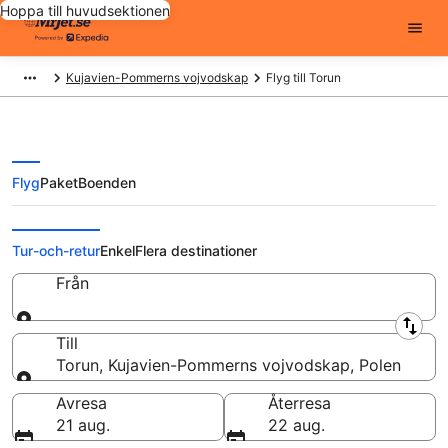
Hoppa till huvudsektionen
Kujavien-Pommerns vojvodskap
Flyg till Torun
Flyg
Paket
Boenden
Billiga flygbiljetter till Torun
Tur-och-retur
Enkel
Flera destinationer
Från
Från
Till
Torun, Kujavien-Pommerns vojvodskap, Polen
Till
Avresa
Återresa
21 aug.
22 aug.