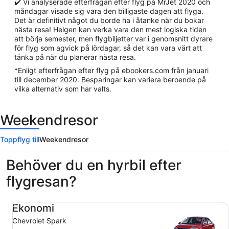
✔️ Vi analyserade efterfrågan efter flyg på MrJet 2020 och
måndagar visade sig vara den billigaste dagen att flyga.
Det är definitivt något du borde ha i åtanke när du bokar
nästa resa! Helgen kan verka vara den mest logiska tiden
att börja semester, men flygbiljetter var i genomsnitt dyrare
för flyg som agvick på lördagar, så det kan vara värt att
tänka på när du planerar nästa resa.
*Enligt efterfrågan efter flyg på ebookers.com från januari
till december 2020. Besparingar kan variera beroende på
vilka alternativ som har valts.
Weekendresor
Toppflyg till
Weekendresor
Behöver du en hyrbil efter
flygresan?
Ekonomi Chevrolet Spark
Ekonomi
Chevrolet Spark