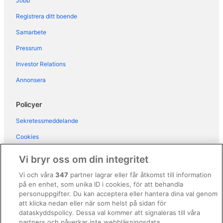
Jobb
Registrera ditt boende
Samarbete
Pressrum
Investor Relations
Annonsera
Policyer
Sekretessmeddelande
Cookies
Användarvillkor
Vi bryr oss om din integritet
Allmänna regler och villkor (ej för Vrbo-bokningar)
Vi och våra
347
partner lagrar eller får åtkomst till information
på en enhet, som unika ID i cookies, för att behandla
Regler och villkor för Vrbo
personuppgifter. Du kan acceptera eller hantera dina val genom
Tillgänglighetsanpassning
att klicka nedan eller när som helst på sidan för
dataskyddspolicy. Dessa val kommer att signaleras till våra
Juridisk information/Kontakta oss
partners och påverkar inte webbläsningsdata.