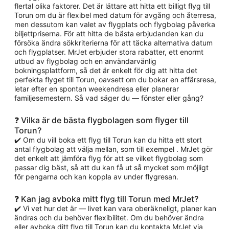
flertal olika faktorer. Det är lättare att hitta ett billigt flyg till
Torun om du är flexibel med datum för avgång och återresa,
men dessutom kan valet av flygplats och flygbolag påverka
biljettpriserna. För att hitta de bästa erbjudanden kan du
försöka ändra sökkriterierna för att täcka alternativa datum
och flygplatser. MrJet erbjuder stora rabatter, ett enormt
utbud av flygbolag och en användarvänlig
bokningsplattform, så det är enkelt för dig att hitta det
perfekta flyget till Torun, oavsett om du bokar en affärsresa,
letar efter en spontan weekendresa eller planerar
familjesemestern. Så vad säger du — fönster eller gång?
❓ Vilka är de bästa flygbolagen som flyger till
Torun?
✔️ Om du vill boka ett flyg till Torun kan du hitta ett stort
antal flygbolag att välja mellan, som till exempel . MrJet gör
det enkelt att jämföra flyg för att se vilket flygbolag som
passar dig bäst, så att du kan få ut så mycket som möjligt
för pengarna och kan koppla av under flygresan.
❓ Kan jag avboka mitt flyg till Torun med MrJet?
✔️ Vi vet hur det är — livet kan vara oberäkneligt, planer kan
ändras och du behöver flexibilitet. Om du behöver ändra
eller avboka ditt flyg till Torun kan du kontakta MrJet via