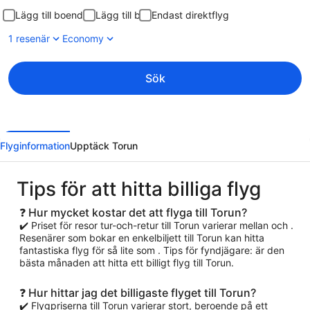
Lägg till boende
Lägg till bil
Endast direktflyg
1 resenär
Economy
Sök
Flyginformation
Upptäck Torun
Tips för att hitta billiga flyg
❓ Hur mycket kostar det att flyga till Torun?
✔️ Priset för resor tur-och-retur till Torun varierar mellan och .
Resenärer som bokar en enkelbiljett till Torun kan hitta
fantastiska flyg för så lite som . Tips för fyndjägare: är den
bästa månaden att hitta ett billigt flyg till Torun.
❓ Hur hittar jag det billigaste flyget till Torun?
✔️ Flygpriserna till Torun varierar stort, beroende på ett