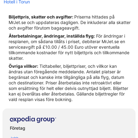
Hotell i Torun
3-Stjärniga hotell i Torun
Biljettpris, skatter och avgifter:
Priserna hittades på
MrJet.se och uppdateras dagligen. De inkluderar alla skatter
och avgifter förutom bagageavgift.
Återbetalningar, ändringar, inställda flyg:
För ändringar i
resplanen, om sådana tillåts i priset, debiterar MrJet.se en
serviceavgift på £10.00 / 45.00 Euro utöver eventuella
tillkommande kostnader för nytt biljettpris och tillkommande
skatter.
Övriga villkor:
Tidtabeller, biljettpriser, och villkor kan
ändras utan föregående meddelande. Antalet platser är
begränsat och kanske inte tillgängliga på alla flyg, datum
och destinationer. Priser återbetalas inte retroaktivt eller
som ersättning för helt eller delvis outnyttjad biljett. Biljetter
kan ej överlåtas eller återbetalas. Gällande biljettregler för
vald resplan visas före bokning.
Företag