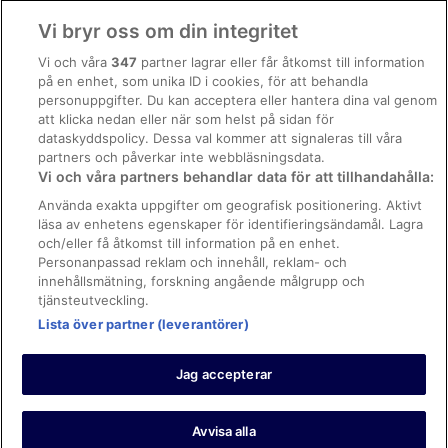
Användarvillkor
Vi bryr oss om din integritet
Allmänna regler och villkor (ej för Vrbo-bokningar)
Vi och våra
347
partner lagrar eller får åtkomst till information
på en enhet, som unika ID i cookies, för att behandla
Regler och villkor för Vrbo
personuppgifter. Du kan acceptera eller hantera dina val genom
Tillgänglighetsanpassning
att klicka nedan eller när som helst på sidan för
dataskyddspolicy. Dessa val kommer att signaleras till våra
Juridisk information/Kontakta oss
partners och påverkar inte webbläsningsdata.
Vi och våra partners behandlar data för att tillhandahålla:
Riktlinjer för innehåll och anmäla innehåll
Använda exakta uppgifter om geografisk positionering. Aktivt
läsa av enhetens egenskaper för identifieringsändamål. Lagra
Hjälp
och/eller få åtkomst till information på en enhet.
Kontakta oss
Personanpassad reklam och innehåll, reklam- och
innehållsmätning, forskning angående målgrupp och
Avboka eller ändra din bokning
tjänsteutveckling.
Boka ett flyg med flygbolagskredit
Lista över partner (leverantörer)
Återbetalningsprocess och tidslinjer
Jag accepterar
© 2026 Expedia, Inc., ett företag inom Expedia Group.
https://www.expediagroup.com/ Med ensamrätt. MrJet är ett
varumärke eller registrerat varumärke som tillhör Expedia, Inc.
Avvisa alla