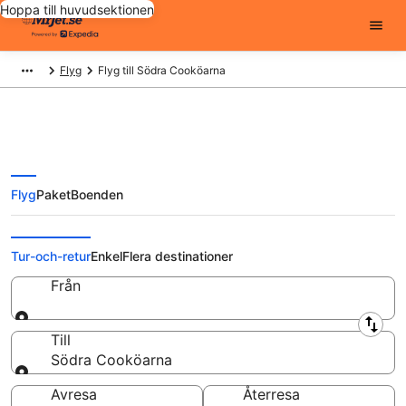
Hoppa till huvudsektionen
Flyg
Flyg till Södra Cooköarna
Flyg
Paket
Boenden
Billiga flygbiljetter till Södra
Cooköarna
Tur-och-retur
Enkel
Flera destinationer
Från
Från
Till
Södra Cooköarna
Till
Avresa
Återresa