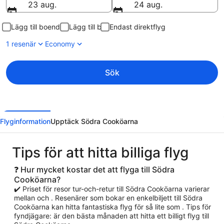
23 aug.
24 aug.
Lägg till boende
Lägg till bil
Endast direktflyg
1 resenär
Economy
Sök
Flyginformation
Upptäck Södra Cooköarna
Tips för att hitta billiga flyg
❓ Hur mycket kostar det att flyga till Södra
Cooköarna?
✔️ Priset för resor tur-och-retur till Södra Cooköarna varierar
mellan och . Resenärer som bokar en enkelbiljett till Södra
Cooköarna kan hitta fantastiska flyg för så lite som . Tips för
fyndjägare: är den bästa månaden att hitta ett billigt flyg till