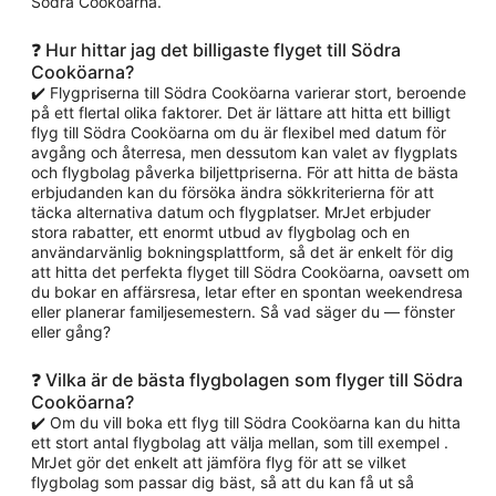
Södra Cooköarna.
❓ Hur hittar jag det billigaste flyget till Södra
Cooköarna?
✔️ Flygpriserna till Södra Cooköarna varierar stort, beroende
på ett flertal olika faktorer. Det är lättare att hitta ett billigt
flyg till Södra Cooköarna om du är flexibel med datum för
avgång och återresa, men dessutom kan valet av flygplats
och flygbolag påverka biljettpriserna. För att hitta de bästa
erbjudanden kan du försöka ändra sökkriterierna för att
täcka alternativa datum och flygplatser. MrJet erbjuder
stora rabatter, ett enormt utbud av flygbolag och en
användarvänlig bokningsplattform, så det är enkelt för dig
att hitta det perfekta flyget till Södra Cooköarna, oavsett om
du bokar en affärsresa, letar efter en spontan weekendresa
eller planerar familjesemestern. Så vad säger du — fönster
eller gång?
❓ Vilka är de bästa flygbolagen som flyger till Södra
Cooköarna?
✔️ Om du vill boka ett flyg till Södra Cooköarna kan du hitta
ett stort antal flygbolag att välja mellan, som till exempel .
MrJet gör det enkelt att jämföra flyg för att se vilket
flygbolag som passar dig bäst, så att du kan få ut så