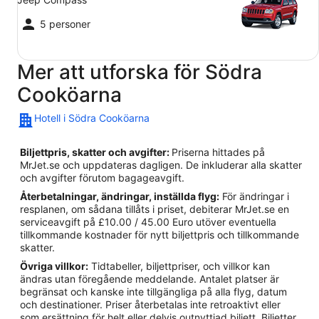
5 personer
Mer att utforska för Södra
Cooköarna
Hotell i Södra Cooköarna
Biljettpris, skatter och avgifter:
Priserna hittades på
MrJet.se och uppdateras dagligen. De inkluderar alla skatter
och avgifter förutom bagageavgift.
Återbetalningar, ändringar, inställda flyg:
För ändringar i
resplanen, om sådana tillåts i priset, debiterar MrJet.se en
serviceavgift på £10.00 / 45.00 Euro utöver eventuella
tillkommande kostnader för nytt biljettpris och tillkommande
skatter.
Övriga villkor:
Tidtabeller, biljettpriser, och villkor kan
ändras utan föregående meddelande. Antalet platser är
begränsat och kanske inte tillgängliga på alla flyg, datum
och destinationer. Priser återbetalas inte retroaktivt eller
som ersättning för helt eller delvis outnyttjad biljett. Biljetter