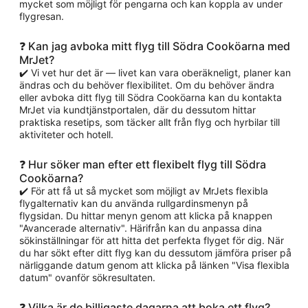
mycket som möjligt för pengarna och kan koppla av under
flygresan.
❓ Kan jag avboka mitt flyg till Södra Cooköarna med
MrJet?
✔️ Vi vet hur det är — livet kan vara oberäkneligt, planer kan
ändras och du behöver flexibilitet. Om du behöver ändra
eller avboka ditt flyg till Södra Cooköarna kan du kontakta
MrJet via kundtjänstportalen, där du dessutom hittar
praktiska resetips, som täcker allt från flyg och hyrbilar till
aktiviteter och hotell.
❓ Hur söker man efter ett flexibelt flyg till Södra
Cooköarna?
✔️ För att få ut så mycket som möjligt av MrJets flexibla
flygalternativ kan du använda rullgardinsmenyn på
flygsidan. Du hittar menyn genom att klicka på knappen
"Avancerade alternativ". Härifrån kan du anpassa dina
sökinställningar för att hitta det perfekta flyget för dig. När
du har sökt efter ditt flyg kan du dessutom jämföra priser på
närliggande datum genom att klicka på länken "Visa flexibla
datum" ovanför sökresultaten.
❓ Vilka är de billigaste dagarna att boka ett flyg?