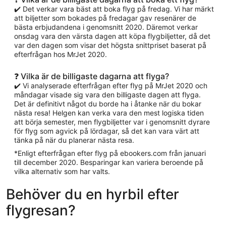
✔️ Det verkar vara bäst att boka flyg på fredag. Vi har märkt
att biljetter som bokades på fredagar gav resenärer de
bästa erbjudandena i genomsnitt 2020. Däremot verkar
onsdag vara den värsta dagen att köpa flygbiljetter, då det
var den dagen som visar det högsta snittpriset baserat på
efterfrågan hos MrJet 2020.
❓ Vilka är de billigaste dagarna att flyga?
✔️ Vi analyserade efterfrågan efter flyg på MrJet 2020 och
måndagar visade sig vara den billigaste dagen att flyga.
Det är definitivt något du borde ha i åtanke när du bokar
nästa resa! Helgen kan verka vara den mest logiska tiden
att börja semester, men flygbiljetter var i genomsnitt dyrare
för flyg som agvick på lördagar, så det kan vara värt att
tänka på när du planerar nästa resa.
*Enligt efterfrågan efter flyg på ebookers.com från januari
till december 2020. Besparingar kan variera beroende på
vilka alternativ som har valts.
Behöver du en hyrbil efter
flygresan?