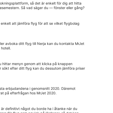
ningsplattform, så det är enkelt för dig att hitta
iljesemestern. Så vad säger du — fönster eller gång?
 enkelt att jämföra flyg för att se vilket flygbolag
er avboka ditt flyg till Nerja kan du kontakta MrJet
hotell.
 Du hittar menyn genom att klicka på knappen
r sökt efter ditt flyg kan du dessutom jämföra priser
bästa erbjudandena i genomsnitt 2020. Däremot
rat på efterfrågan hos MrJet 2020.
är definitivt något du borde ha i åtanke när du