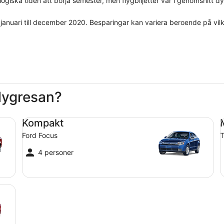
giska tiden att börja semester, men flygbiljetter var i genomsnitt dy
 januari till december 2020. Besparingar kan variera beroende på vilk
flygresan?
Kompakt Ford Focus
Me
Kompakt
Ford Focus
T
4 personer