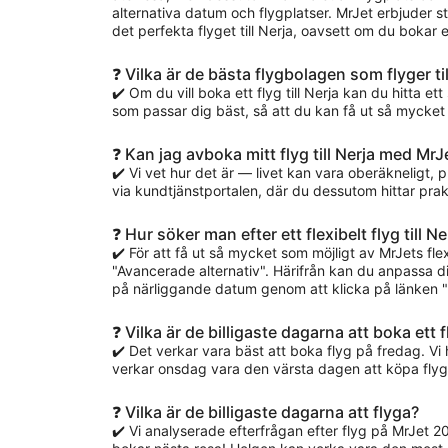
alternativa datum och flygplatser. MrJet erbjuder s
det perfekta flyget till Nerja, oavsett om du bokar
❓ Vilka är de bästa flygbolagen som flyger til
✔️ Om du vill boka ett flyg till Nerja kan du hitta ett
som passar dig bäst, så att du kan få ut så mycket
❓ Kan jag avboka mitt flyg till Nerja med MrJ
✔️ Vi vet hur det är — livet kan vara oberäkneligt, 
via kundtjänstportalen, där du dessutom hittar praktis
❓ Hur söker man efter ett flexibelt flyg till Ne
✔️ För att få ut så mycket som möjligt av MrJets f
"Avancerade alternativ". Härifrån kan du anpassa din
på närliggande datum genom att klicka på länken "V
❓ Vilka är de billigaste dagarna att boka ett 
✔️ Det verkar vara bäst att boka flyg på fredag. V
verkar onsdag vara den värsta dagen att köpa flygb
❓ Vilka är de billigaste dagarna att flyga?
✔️ Vi analyserade efterfrågan efter flyg på MrJet 2