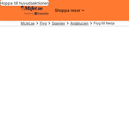
Hoppa till huvudsektionen
Shoppa resor
MrJet.se
Flyg
Spanien
Andalucien
Flyg till Nerja