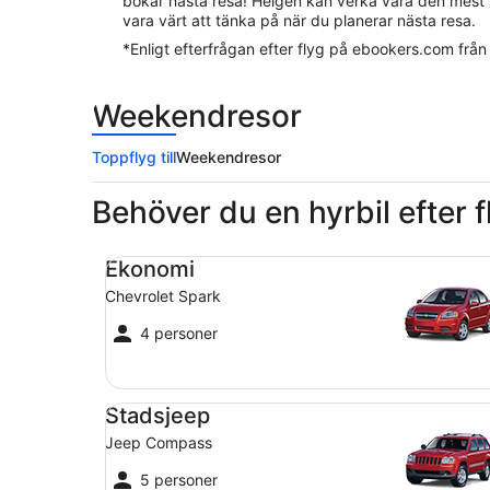
bokar nästa resa! Helgen kan verka vara den mest lo
vara värt att tänka på när du planerar nästa resa.
*Enligt efterfrågan efter flyg på ebookers.com från
Weekendresor
Toppflyg till
Weekendresor
Behöver du en hyrbil efter 
Ekonomi Chevrolet Spark
Ekonomi
Chevrolet Spark
4 personer
Stadsjeep Jeep Compass
Stadsjeep
Jeep Compass
5 personer