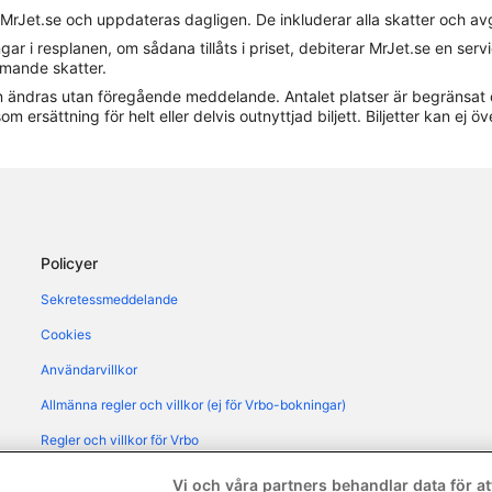
 MrJet.se och uppdateras dagligen. De inkluderar alla skatter och av
Hotell i Otivar
gar i resplanen, om sådana tillåts i priset, debiterar MrJet.se en ser
Hotell i Torrox Costa
ommande skatter.
 kan ändras utan föregående meddelande. Antalet platser är begränsat 
B&B i Nerja
om ersättning för helt eller delvis outnyttjad biljett. Biljetter kan ej öv
Lägenhetshotell i Nerja
Hotell i Oasis del Capistrano
Husvagnscampingar i Torrox
Policyer
Sekretessmeddelande
Cookies
Användarvillkor
Allmänna regler och villkor (ej för Vrbo-bokningar)
Regler och villkor för Vrbo
Tillgänglighetsanpassning
Vi och våra partners behandlar data för att