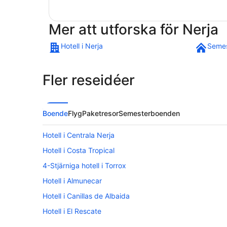
Mer att utforska för Nerja
Hotell i Nerja
Semes
Fler reseidéer
Boende
Flyg
Paketresor
Semesterboenden
Hotell i Centrala Nerja
Hotell i Costa Tropical
4-Stjärniga hotell i Torrox
Hotell i Almunecar
Hotell i Canillas de Albaida
Hotell i El Rescate
Hotell i La Herradura