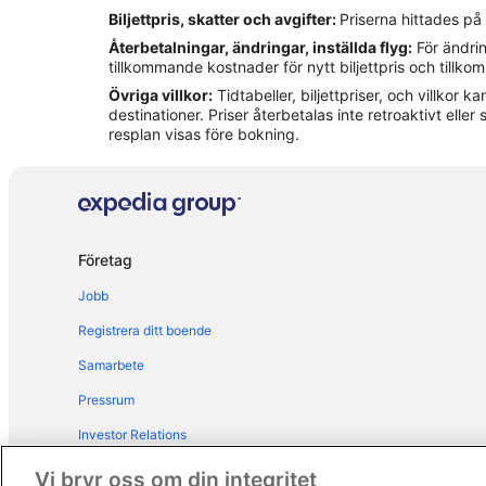
Biljettpris, skatter och avgifter:
Priserna hittades på
Hotell i Nerja
Återbetalningar, ändringar, inställda flyg:
För ändrin
Hotell i Punta Lara
tillkommande kostnader för nytt biljettpris och tillk
Övriga villkor:
Tidtabeller, biljettpriser, och villkor
Hotell i Torrox
destinationer. Priser återbetalas inte retroaktivt eller s
Lägenheter i Nerja
resplan visas före bokning.
Palats i Nerja
B&B i Torre del Mar
Företag
Jobb
Registrera ditt boende
Samarbete
Pressrum
Investor Relations
Annonsera
Vi bryr oss om din integritet