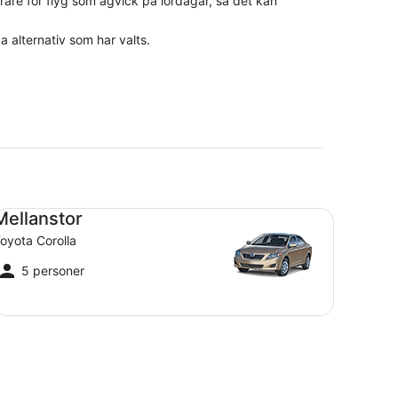
rare för flyg som agvick på lördagar, så det kan
a alternativ som har valts.
llanstor Toyota Corolla
Mellanstor
oyota Corolla
5 personer