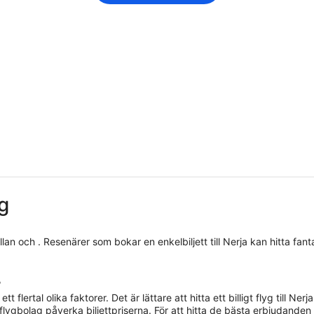
yg
ellan och . Resenärer som bokar en enkelbiljett till Nerja kan hitta fant
.
?
ett flertal olika faktorer. Det är lättare att hitta ett billigt flyg till
lygbolag påverka biljettpriserna. För att hitta de bästa erbjudanden 