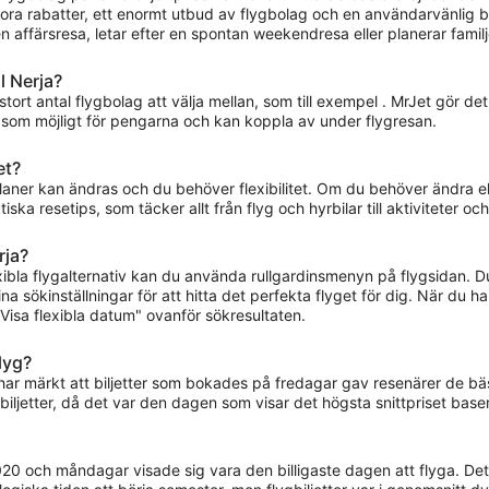
tora rabatter, ett enormt utbud av flygbolag och en användarvänlig bok
 en affärsresa, letar efter en spontan weekendresa eller planerar fam
l Nerja?
 stort antal flygbolag att välja mellan, som till exempel . MrJet gör det
 som möjligt för pengarna och kan koppla av under flygresan.
et?
planer kan ändras och du behöver flexibilitet. Om du behöver ändra ell
ka resetips, som täcker allt från flyg och hyrbilar till aktiviteter och 
rja?
lexibla flygalternativ kan du använda rullgardinsmenyn på flygsidan.
a sökinställningar för att hitta det perfekta flyget för dig. När du ha
isa flexibla datum" ovanför sökresultaten.
flyg?
i har märkt att biljetter som bokades på fredagar gav resenärer de 
iljetter, då det var den dagen som visar det högsta snittpriset base
020 och måndagar visade sig vara den billigaste dagen att flyga. Det 