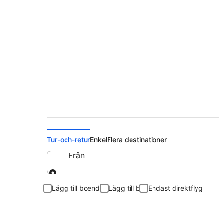
Billiga flygbiljetter ti
Tur-och-retur
Enkel
Flera destinationer
Från
Från
Lägg till boende
Lägg till bil
Endast direktflyg