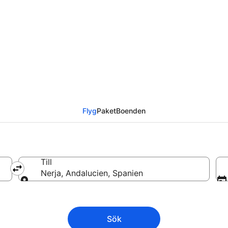
ll Nerja
Flyg
Paket
Boenden
Till
Nerja, Andalucien, Spanien
Till
Sök