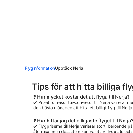
Flyginformation
Upptäck Nerja
Tips för att hitta billiga fl
❓ Hur mycket kostar det att flyga till Nerja?
✔️ Priset för resor tur-och-retur till Nerja varierar m
den bästa månaden att hitta ett billigt flyg till Nerja
❓ Hur hittar jag det billigaste flyget till Nerja
✔️ Flygpriserna till Nerja varierar stort, beroende på 
återresa, men dessutom kan valet av flygplats och f