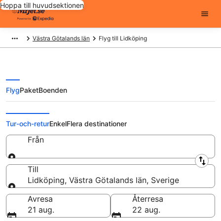
Hoppa till huvudsektionen
Västra Götalands län
Flyg till Lidköping
Flyg
Paket
Boenden
Billiga flygbiljetter till Lidköping
Tur-och-retur
Enkel
Flera destinationer
Från
Från
Till
Lidköping, Västra Götalands län, Sverige
Till
Avresa
Återresa
21 aug.
22 aug.