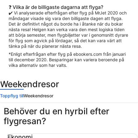
❓ Vilka är de billigaste dagarna att flyga?
✔️ Vi analyserade efterfrågan efter flyg på MrJet 2020 och
måndagar visade sig vara den billigaste dagen att flyga.
Det är definitivt något du borde ha i åtanke när du bokar
nästa resa! Helgen kan verka vara den mest logiska tiden
att börja semester, men flygbiljetter var i genomsnitt dyrare
för flyg som agvick på lördagar, så det kan vara värt att
tänka på när du planerar nästa resa.
*Enligt efterfrågan efter flyg på ebookers.com från januari
till december 2020. Besparingar kan variera beroende på
vilka alternativ som har valts.
Weekendresor
Toppflyg till
Weekendresor
Behöver du en hyrbil efter
flygresan?
Ekonomi Chevrolet Spark
Ekonomi