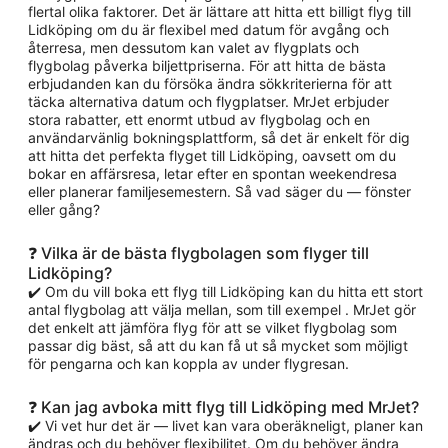
flertal olika faktorer. Det är lättare att hitta ett billigt flyg till
Lidköping om du är flexibel med datum för avgång och
återresa, men dessutom kan valet av flygplats och
flygbolag påverka biljettpriserna. För att hitta de bästa
erbjudanden kan du försöka ändra sökkriterierna för att
täcka alternativa datum och flygplatser. MrJet erbjuder
stora rabatter, ett enormt utbud av flygbolag och en
användarvänlig bokningsplattform, så det är enkelt för dig
att hitta det perfekta flyget till Lidköping, oavsett om du
bokar en affärsresa, letar efter en spontan weekendresa
eller planerar familjesemestern. Så vad säger du — fönster
eller gång?
❓ Vilka är de bästa flygbolagen som flyger till
Lidköping?
✔️ Om du vill boka ett flyg till Lidköping kan du hitta ett stort
antal flygbolag att välja mellan, som till exempel . MrJet gör
det enkelt att jämföra flyg för att se vilket flygbolag som
passar dig bäst, så att du kan få ut så mycket som möjligt
för pengarna och kan koppla av under flygresan.
❓ Kan jag avboka mitt flyg till Lidköping med MrJet?
✔️ Vi vet hur det är — livet kan vara oberäkneligt, planer kan
ändras och du behöver flexibilitet. Om du behöver ändra