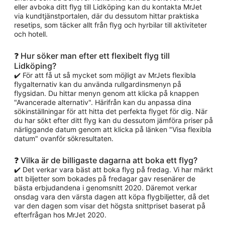
eller avboka ditt flyg till Lidköping kan du kontakta MrJet
via kundtjänstportalen, där du dessutom hittar praktiska
resetips, som täcker allt från flyg och hyrbilar till aktiviteter
och hotell.
❓ Hur söker man efter ett flexibelt flyg till
Lidköping?
✔️ För att få ut så mycket som möjligt av MrJets flexibla
flygalternativ kan du använda rullgardinsmenyn på
flygsidan. Du hittar menyn genom att klicka på knappen
"Avancerade alternativ". Härifrån kan du anpassa dina
sökinställningar för att hitta det perfekta flyget för dig. När
du har sökt efter ditt flyg kan du dessutom jämföra priser på
närliggande datum genom att klicka på länken "Visa flexibla
datum" ovanför sökresultaten.
❓ Vilka är de billigaste dagarna att boka ett flyg?
✔️ Det verkar vara bäst att boka flyg på fredag. Vi har märkt
att biljetter som bokades på fredagar gav resenärer de
bästa erbjudandena i genomsnitt 2020. Däremot verkar
onsdag vara den värsta dagen att köpa flygbiljetter, då det
var den dagen som visar det högsta snittpriset baserat på
efterfrågan hos MrJet 2020.