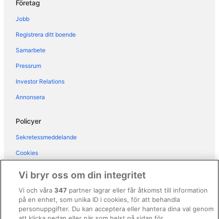
Företag
Hotell i närheten av Lidköping Hovby Airport
Jobb
Husvagnscampingar i Lundsbrunn
Registrera ditt boende
Vandrarhem i Skara
Samarbete
Pensionat i Skara
Pressrum
Hotell i närheten av Skara Sommarland
Stugor i Spiken
Investor Relations
Annonsera
Policyer
Sekretessmeddelande
Cookies
Användarvillkor
Vi bryr oss om din integritet
Allmänna regler och villkor (ej för Vrbo-bokningar)
Vi och våra
347
partner lagrar eller får åtkomst till information
på en enhet, som unika ID i cookies, för att behandla
Regler och villkor för Vrbo
personuppgifter. Du kan acceptera eller hantera dina val genom
Tillgänglighetsanpassning
att klicka nedan eller när som helst på sidan för