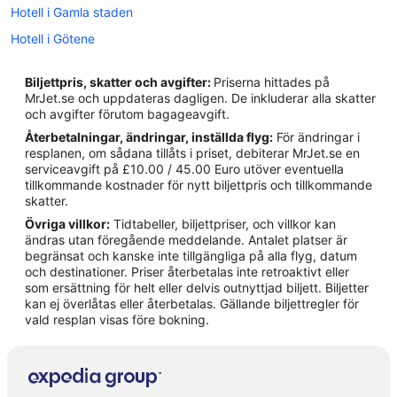
Hotell i Gamla staden
Hotell i Götene
Hotell i Hällekis
Biljettpris, skatter och avgifter:
Priserna hittades på
Hotell i Järpås
MrJet.se och uppdateras dagligen. De inkluderar alla skatter
och avgifter förutom bagageavgift.
Hotell i Källby
Återbetalningar, ändringar, inställda flyg:
För ändringar i
Hotell i Kedumstorp
resplanen, om sådana tillåts i priset, debiterar MrJet.se en
serviceavgift på £10.00 / 45.00 Euro utöver eventuella
Hotell i Kvanum
tillkommande kostnader för nytt biljettpris och tillkommande
Hotell i Lerdala
skatter.
Övriga villkor:
Tidtabeller, biljettpriser, och villkor kan
Hotell i Lidköping
ändras utan föregående meddelande. Antalet platser är
Hotell i Lundsbrunn
begränsat och kanske inte tillgängliga på alla flyg, datum
och destinationer. Priser återbetalas inte retroaktivt eller
Hotell i Skara
som ersättning för helt eller delvis outnyttjad biljett. Biljetter
kan ej överlåtas eller återbetalas. Gällande biljettregler för
Hotell i Spiken
vald resplan visas före bokning.
Hotell i Stora Levene
Hotell i Travad
Hotell i Vara