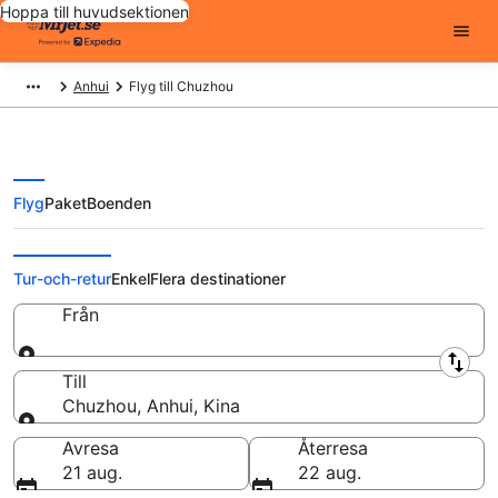
Hoppa till huvudsektionen
Anhui
Flyg till Chuzhou
Flyg
Paket
Boenden
Billiga flygbiljetter till Chuzhou
Tur-och-retur
Enkel
Flera destinationer
Från
Från
Till
Chuzhou, Anhui, Kina
Till
Avresa
Återresa
21 aug.
22 aug.