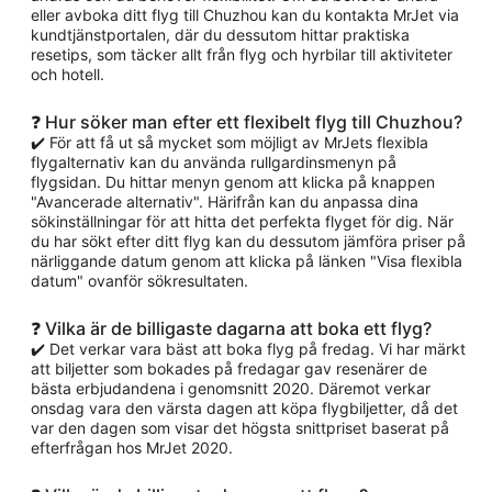
eller avboka ditt flyg till Chuzhou kan du kontakta MrJet via
kundtjänstportalen, där du dessutom hittar praktiska
resetips, som täcker allt från flyg och hyrbilar till aktiviteter
och hotell.
❓ Hur söker man efter ett flexibelt flyg till Chuzhou?
✔️ För att få ut så mycket som möjligt av MrJets flexibla
flygalternativ kan du använda rullgardinsmenyn på
flygsidan. Du hittar menyn genom att klicka på knappen
"Avancerade alternativ". Härifrån kan du anpassa dina
sökinställningar för att hitta det perfekta flyget för dig. När
du har sökt efter ditt flyg kan du dessutom jämföra priser på
närliggande datum genom att klicka på länken "Visa flexibla
datum" ovanför sökresultaten.
❓ Vilka är de billigaste dagarna att boka ett flyg?
✔️ Det verkar vara bäst att boka flyg på fredag. Vi har märkt
att biljetter som bokades på fredagar gav resenärer de
bästa erbjudandena i genomsnitt 2020. Däremot verkar
onsdag vara den värsta dagen att köpa flygbiljetter, då det
var den dagen som visar det högsta snittpriset baserat på
efterfrågan hos MrJet 2020.