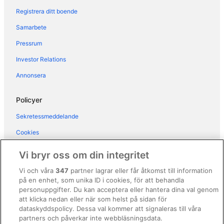
Registrera ditt boende
Samarbete
Pressrum
Investor Relations
Annonsera
Policyer
Sekretessmeddelande
Cookies
Användarvillkor
Vi bryr oss om din integritet
Allmänna regler och villkor (ej för Vrbo-bokningar)
Vi och våra
347
partner lagrar eller får åtkomst till information
på en enhet, som unika ID i cookies, för att behandla
Regler och villkor för Vrbo
personuppgifter. Du kan acceptera eller hantera dina val genom
Tillgänglighetsanpassning
att klicka nedan eller när som helst på sidan för
dataskyddspolicy. Dessa val kommer att signaleras till våra
Juridisk information/Kontakta oss
partners och påverkar inte webbläsningsdata.