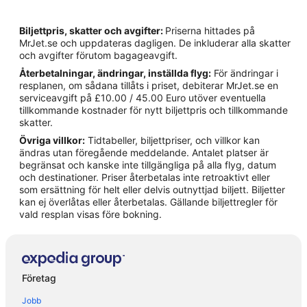
Biljettpris, skatter och avgifter:
Priserna hittades på
MrJet.se och uppdateras dagligen. De inkluderar alla skatter
och avgifter förutom bagageavgift.
Återbetalningar, ändringar, inställda flyg:
För ändringar i
resplanen, om sådana tillåts i priset, debiterar MrJet.se en
serviceavgift på £10.00 / 45.00 Euro utöver eventuella
tillkommande kostnader för nytt biljettpris och tillkommande
skatter.
Övriga villkor:
Tidtabeller, biljettpriser, och villkor kan
ändras utan föregående meddelande. Antalet platser är
begränsat och kanske inte tillgängliga på alla flyg, datum
och destinationer. Priser återbetalas inte retroaktivt eller
som ersättning för helt eller delvis outnyttjad biljett. Biljetter
kan ej överlåtas eller återbetalas. Gällande biljettregler för
vald resplan visas före bokning.
Företag
Jobb