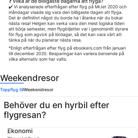
❓ Vilka är de billigaste dagarna att flyga?
✔️ Vi analyserade efterfrågan efter flyg på MrJet 2020 och
måndagar visade sig vara den billigaste dagen att flyga.
Det är definitivt något du borde ha i åtanke när du bokar
nästa resa! Helgen kan verka vara den mest logiska tiden
att börja semester, men flygbiljetter var i genomsnitt dyrare
för flyg som agvick på lördagar, så det kan vara värt att
tänka på när du planerar nästa resa.
*Enligt efterfrågan efter flyg på ebookers.com från januari
till december 2020. Besparingar kan variera beroende på
vilka alternativ som har valts.
Weekendresor
Toppflyg till
Weekendresor
Behöver du en hyrbil efter
flygresan?
Ekonomi Chevrolet Spark
Ekonomi