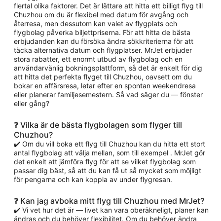
flertal olika faktorer. Det är lättare att hitta ett billigt flyg till
Chuzhou om du är flexibel med datum för avgång och
återresa, men dessutom kan valet av flygplats och
flygbolag påverka biljettpriserna. För att hitta de bästa
erbjudanden kan du försöka ändra sökkriterierna för att
täcka alternativa datum och flygplatser. MrJet erbjuder
stora rabatter, ett enormt utbud av flygbolag och en
användarvänlig bokningsplattform, så det är enkelt för dig
att hitta det perfekta flyget till Chuzhou, oavsett om du
bokar en affärsresa, letar efter en spontan weekendresa
eller planerar familjesemestern. Så vad säger du — fönster
eller gång?
❓ Vilka är de bästa flygbolagen som flyger till
Chuzhou?
✔️ Om du vill boka ett flyg till Chuzhou kan du hitta ett stort
antal flygbolag att välja mellan, som till exempel . MrJet gör
det enkelt att jämföra flyg för att se vilket flygbolag som
passar dig bäst, så att du kan få ut så mycket som möjligt
för pengarna och kan koppla av under flygresan.
❓ Kan jag avboka mitt flyg till Chuzhou med MrJet?
✔️ Vi vet hur det är — livet kan vara oberäkneligt, planer kan
ändras och du behöver flexibilitet. Om du behöver ändra