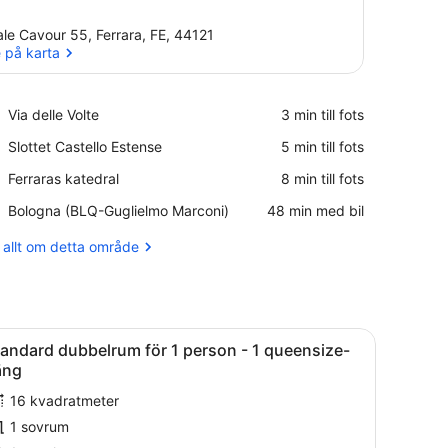
ale Cavour 55, Ferrara, FE, 44121
 på karta
Se på karta
Place,
Via delle Volte
‪3 min till fots‬
Via
Place,
Slottet Castello Estense
‪5 min till fots‬
delle
Slottet
Volte
Place,
Ferraras katedral
‪8 min till fots‬
Castello
Ferraras
Estense
Airport,
Bologna (BLQ-Guglielmo Marconi)
‪48 min med bil‬
katedral
Bologna
(BLQ-
 allt om detta område
Guglielmo
Marconi)
säng, sängbord och ett fönster med gardiner.
ppna
Ett hotellrum med dusch, toalett, säng, s
4
andard dubbelrum för 1 person - 1 queensize-
la
äng
oton
16 kvadratmeter
ör
1 sovrum
tandard