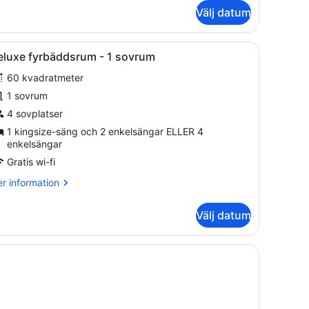
m
Välj datum
luxe
bbelrum
krivbord och ett fönster med gardiner.
ppna
Deluxe fyrbäddsrum - 1 sovrum | Egyptiska
4
eluxe fyrbäddsrum - 1 sovrum
la
vrum
60 kvadratmeter
oton
ör
1 sovrum
eluxe
4 sovplatser
yrbäddsrum
1 kingsize-säng och 2 enkelsängar ELLER 4
enkelsängar
Gratis wi-fi
ovrum
r
r information
formation
m
Välj datum
luxe
rbäddsrum
vrum