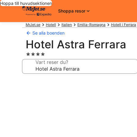
Hoppa till huvudsektionen
Shoppa resor
MrJet.se
Hotell
Italien
Emilia-Romagna
Hotell i Ferrara
Se alla boenden
Hotel Astra Ferrara
4.0-
stjärnigt
Vart reser du?
boende
Fotogalleri
för
Hotel
Astra
Ferrara