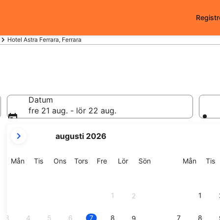
Registr
Hotel Astra Ferrara, Ferrara
Datum
fre 21 aug. - lör 22 aug.
dina
augusti 2026
nuvarande
månader
är
Måndag
Tisdag
Onsdag
Torsdag
Fredag
Lördag
Söndag
Månda
T
Mån
Tis
Ons
Tors
Fre
Lör
Sön
Mån
Tis
August
2026
och
1
1
2
September
2026.
3
4
5
6
7
8
7
8
9