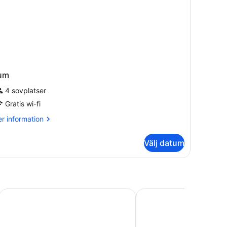
um
4 sovplatser
Gratis wi-fi
r
r information
formation
m
Välj datum
um
Hotel Carlton
Best Western Palace Inn