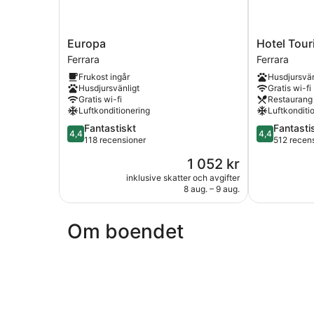
Europa
Hotel
Europa
Hotel Tour
Ferrara
Touring
Ferrara
Ferrara
Ferrara
Frukost ingår
Husdjursvän
Husdjursvänligt
Gratis wi-fi
Gratis wi-fi
Restaurang
Luftkonditionering
Luftkonditi
4.4
4.4
Fantastiskt
Fantasti
4,4
4,4
av
av
118 recensioner
512 recen
5,
5,
Priset
1 052 kr
Fantastiskt,
Fantastiskt,
är
118 recensioner
512 recensi
inklusive skatter och avgifter
1 052 kr
8 aug. – 9 aug.
Om boendet