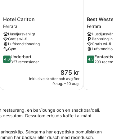
Hotel
Best
Hotel Carlton
Best Western Palace I
Carlton
Western
Ferrara
Ferrara
Ferrara
Palace
Husdjursvänligt
Husdjursvänligt
Inn
Gratis wi-fi
Parkering ingår
Hotel
Luftkonditionering
Gratis wi-fi
Ferrara
Gym
Luftkonditionering
4.6
4.3
Underbart
Fantastiskt
4,6
4,3
av
av
327 recensioner
290 recensioner
5,
5,
Priset
875 kr
Underbart,
Fantastiskt,
är
327 recensioner
290 recensioner
inklusive skatter och avgifter
inklusive skatt
875 kr
9 aug. – 10 aug.
10
l en restaurang, en bar/lounge och en snackbar/deli.
ds dessutom. Dessutom erbjuds kaffe i allmänt
varingsskåp. Sängarna har egyptiska bomullslakan
adrummen har badkar eller dusch med regndusch,