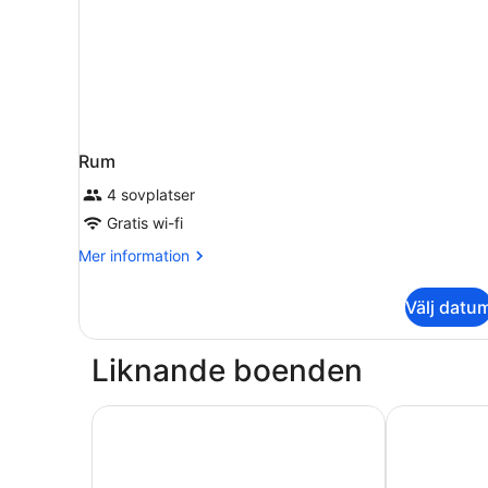
Rum
4 sovplatser
Gratis wi-fi
Mer
Mer information
information
om
Välj datu
Rum
Liknande boenden
Europa
Hotel Touri