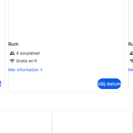
Rum
R
4 sovplatser
Gratis wi-fi
Mer
Me
Mer information
Me
information
in
om
o
m
Välj datum
Rum
R
ng
Radisson Hotel Ferrara