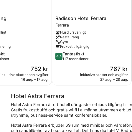
Radisson
ing
Radisson Hotel Ferrara
Hotel
Ferrara
Ferrara
ligt
Husdjursvänligt
Ferrara
Restaurang
Gym
onering
Frukost tillgänglig
4.4
skt
Fantastiskt
4,4
av
sioner
117 recensioner
5,
Priset
Priset
752 kr
767 kr
Fantastiskt,
är
är
oner
117 recensioner
inklusive skatter och avgifter
inklusive skatter och avgifter
752 kr
767 kr
16 aug. – 17 aug.
27 aug. – 28 aug.
Hotel Astra Ferrara
Hotel Astra Ferrara är ett hotell där gäster erbjuds tillgång til
Gratis frukostbuffé och gratis wi-fi i allmänna utrymmen erbju
utrymme, business-service samt konferenslokaler.
Hotel Astra Ferrara erbjuder 69 rum med minibar och värdeför
och sängtillbehör av högsta kvalitet. Det finns digital-TV. B