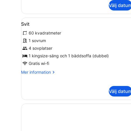
om
Välj datu
Deluxe
Single
Room
Öppna
Ett hotellrum med en säng, e
4
Svit
alla
60 kvadratmeter
foton
för
1 sovrum
Svit
4 sovplatser
1 kingsize-säng och 1 bäddsoffa (dubbel)
Gratis wi-fi
Mer
Mer information
information
om
Svit
Välj datu