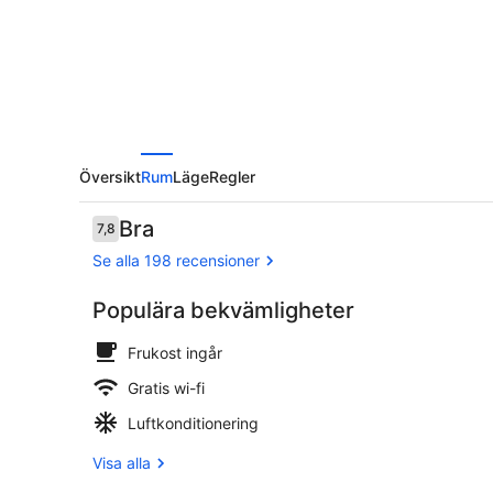
Översikt
Rum
Läge
Regler
Recensioner
Bra
7,8
7,8 av 10,
Se alla 198 recensioner
Populära bekvämligheter
Boendets f
Frukost ingår
Gratis wi-fi
Luftkonditionering
Visa alla