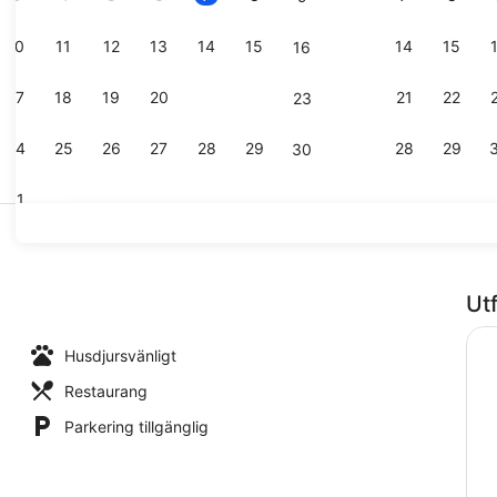
10
11
12
13
14
15
14
15
16
Sittområde 
17
18
19
20
21
22
21
22
23
24
25
26
27
28
29
28
29
30
31
Svit | Vard
Ut
asad
Husdjursvänligt
Restaurang
Parkering tillgänglig