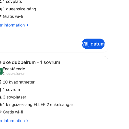
ubbelrum
1 sovplats
ör
1 queensize-säng
Gratis wi-fi
erson
r
r information
formation
m
andard
ueensize-
Välj datum
bbelrum
äng
r
 säng, två sängbord och väggmonterad belysning.
ppna
Ett modernt hotellrum med en stor säng,
7
rson
eluxe dubbelrum - 1 sovrum
la
Enastående
oton
,0
10,0 av 10
(2 recensioner)
2 recensioner
eensize-
ör
ng
20 kvadratmeter
eluxe
1 sovrum
ubbelrum
3 sovplatser
1 kingsize-säng ELLER 2 enkelsängar
ovrum
Gratis wi-fi
r
r information
formation