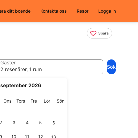
era ditt boende
Kontakta oss
Resor
Logga in
Spara
Gäster
Sök
2 resenärer, 1 rum
september 2026
g
isdag
Onsdag
Torsdag
Fredag
Lördag
Söndag
Ons
Tors
Fre
Lör
Sön
2
3
4
5
6
9
10
11
12
13