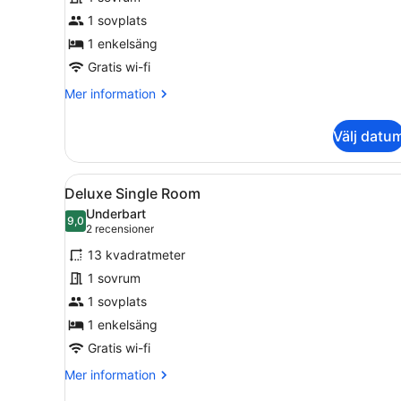
Single
1 sovplats
Room
1 enkelsäng
Gratis wi-fi
Mer
Mer information
information
om
Välj datu
Standard
Single
Room
Öppna
Deluxe Single Room | Egyptis
4
Deluxe Single Room
alla
Underbart
foton
9,0
9,0 av 10
(2 recensioner)
2 recensioner
för
13 kvadratmeter
Deluxe
1 sovrum
Single
1 sovplats
Room
1 enkelsäng
Gratis wi-fi
Mer
Mer information
information