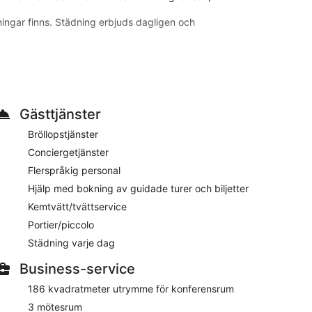
idningar finns. Städning erbjuds dagligen och
ler i närheten. Avgifter kan tillkomma.
lo Estense och en kvarts gångväg från Via delle Volte.
rukost och en restaurang, samt gratis wi-fi på rummet.
Gästtjänster
Bröllopstjänster
Här hittar du både bar och restaurang, så du kan äta
Conciergetjänster
 från rumsservice.
Flerspråkig personal
Hjälp med bokning av guidade turer och biljetter
ad med gratis wi-fi. Samtliga sängar har egyptiska
Kemtvätt/tvättservice
gratis toalettartiklar. Till bekvämligheterna hör
Portier/piccolo
Städning varje dag
Business-service
 konferensrum och business-service. För den som kör
stransfer (tillgänglig dygnet runt) för EUR 15 per
186 kvadratmeter utrymme för konferensrum
r flerspråkig personal som gärna hjälper dig med
3 mötesrum