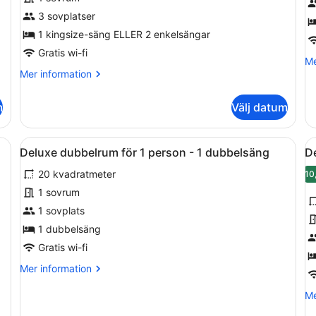
dubbelrum
d
3 sovplatser
-
f
1
1 kingsize-säng ELLER 2 enkelsängar
1
sovrum
p
Gratis wi-fi
Me
Me
-
Mer
in
Mer information
1
information
o
om
St
q
m
Välj datum
Standard
du
s
dubbelrum
fö
-
1
ka bomullslakan, sängtillbehör av högsta kvalitet och minibar
Öppna
Ett modernt hotellrum med en stor
Ö
7
1
pe
Deluxe dubbelrum för 1 person - 1 dubbelsäng
D
alla
al
sovrum
-
20 kvadratmeter
foton
1
f
10
qu
för
f
1 sovrum
sä
Deluxe
D
1 sovplats
dubbelrum
d
1 dubbelsäng
för
-
Gratis wi-fi
1
1
Mer
Mer information
person
s
information
-
om
Me
Me
1
Deluxe
in