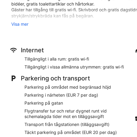
bidéer, gratis toalettartiklar och hårtorkar.
Gäster har tillgång till gratis wi-fi. Skrivbord och gratis dagst
strykjärn/strykbräda kan fås på begäran.
Visa mer
Fritidsaktiviteterna nedan finns antingen tillgängliga på plats el
Hotel Astra Ferrara ligger en kort promenad från Slottet Castel
Detta hotell med 4 stjärnor har 69 rum och ståtar med gratis f
Internet
Restaurangalternativ
Tillgängligt i alla rum: gratis wi-fi
Gratis frukostbuffé serveras dagligen mellan 07.30 och 10.00. 
Tillgängligt i vissa allmänna utrymmen: gratis wi-fi
och dricka gott under vistelsen. Passa på att beställa nåt gott
Parkering och transport
Rum
Parkering på området med begränsad höjd
Din 30-tumss tv har digitalkanaler, och du håller dig uppkoppl
bomullslakan och i badrummen finns regnduschar, hårtorkar och 
Parkering i närheten (EUR 7 per dag)
dessutom minibar, kaffebryggare och gratis dagstidningar.
Parkering på gatan
På boendet
Flygtransfer tur och retur dygnet runt vid
schemalagda tider mot en tilläggsavgift
Hotel Astra Ferrara erbjuder gratis wi-fi i allmänna utrymmen,
Transport från tågstationen (tilläggsavgift)
finns det parkering för EUR 20 per dag, annars erbjuds flygplat
person tur och retur. Receptionen är öppen dygnet runt och ha
Täckt parkering på området (EUR 20 per dag)