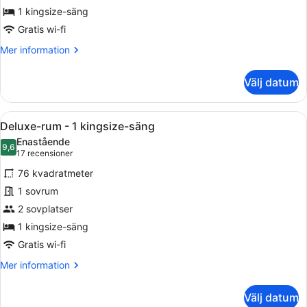
-
1 kingsize-säng
utsikt
Gratis wi-fi
mot
Mer
Mer information
stranden
information
om
Välj datum
Villa
-
2
Öppna
Ett modernt hotellrum med en stor 
13
sovrum
Deluxe-rum - 1 kingsize-säng
alla
-
Enastående
utsikt
foton
9,6
9,6 av 10
(17 recensioner)
17 recensioner
mot
för
stranden
76 kvadratmeter
Deluxe-
1 sovrum
rum
2 sovplatser
-
1
1 kingsize-säng
kingsize-
Gratis wi-fi
säng
Mer
Mer information
information
om
Välj datum
Deluxe-