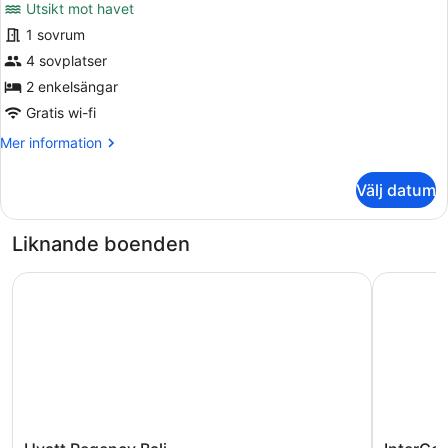
Utsikt mot havet
säng
foton
-
för
1 sovrum
havsutsikt
Deluxe-
4 sovplatser
rum
2 enkelsängar
-
Gratis wi-fi
2
Mer
Mer information
enkelsängar
information
-
om
Välj datum
havsutsikt
Deluxe-
rum
-
Liknande boenden
2
enkelsängar
Hyatt Regency Bali
InterConti
-
havsutsikt
Hyatt
InterConti