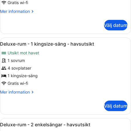
-
Gratis wi-fi
utsikt
Mer
Mer information
mot
information
om
poolen
Välj datum
Rum
-
2
Öppna
Ett hotellrum med två sängar, en m
5
enkelsängar
Deluxe-rum - 1 kingsize-säng - havsutsikt
alla
-
Utsikt mot havet
utsikt
foton
mot
för
1 sovrum
poolen
Deluxe-
4 sovplatser
rum
1 kingsize-säng
-
Gratis wi-fi
1
Mer
Mer information
kingsize-
information
säng
om
Välj datum
-
Deluxe-
rum
havsutsikt
-
Öppna
Ett hotellrum med två sängar, en b
5
1
Deluxe-rum - 2 enkelsängar - havsutsikt
alla
kingsize-