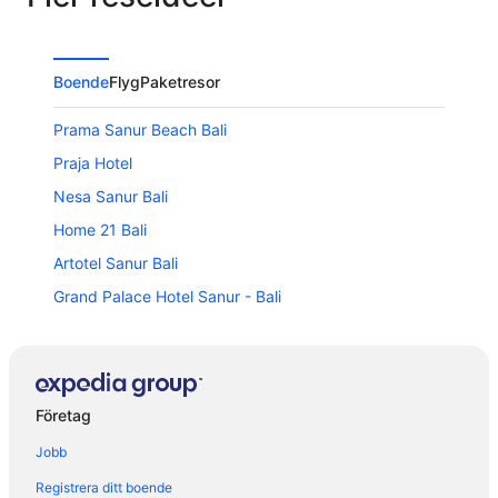
Boende
Flyg
Paketresor
Prama Sanur Beach Bali
Praja Hotel
Nesa Sanur Bali
Home 21 Bali
Artotel Sanur Bali
Grand Palace Hotel Sanur - Bali
Mercure Resort Sanur
Bali Wirasana Inn
Griya Santrian a Beach Resort & Spa
Företag
Maya Sanur Resort & Spa
Jobb
Villa Tangtu Beach Inn
Registrera ditt boende
Inna Bali Beach Resort