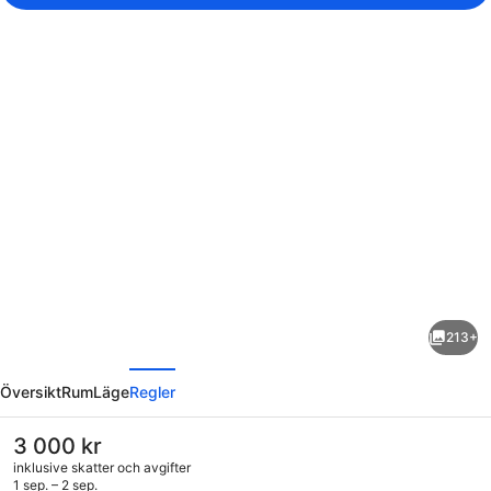
Fotogalleri
för
ANDAZ
BALI,
213+
BY
regående
Nästa
HYATT
Översikt
Rum
Läge
Regler
Det
3 000 kr
nuvarande
inklusive skatter och avgifter
priset
1 sep. – 2 sep.