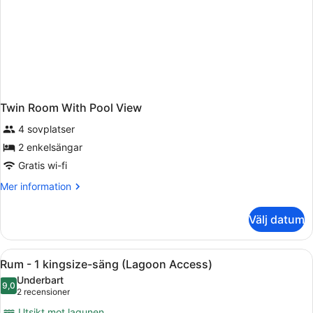
Twin Room With Pool View
4 sovplatser
2 enkelsängar
Gratis wi-fi
Mer
Mer information
information
om
Välj datum
Twin
Room
With
Öppna
Ett rymligt sovrum med en stor sän
6
Pool
Rum - 1 kingsize-säng (Lagoon Access)
alla
View
Underbart
foton
9,0
9,0 av 10
(2 recensioner)
2 recensioner
för
Utsikt mot lagunen