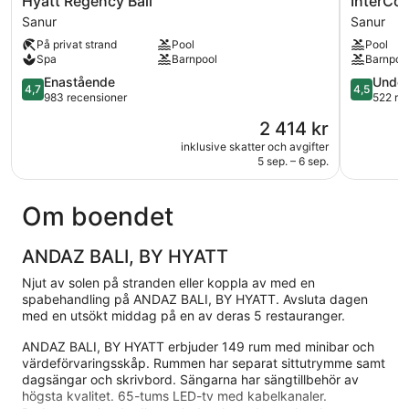
Hyatt Regency Bali
InterCon
Regency
Bali
Sanur
Sanur
Bali
Sanur
På privat strand
Pool
Pool
Sanur
Resort
Spa
Barnpool
Barnpoo
by
4.7
IHG
4.5
Enastående
Under
4,7
4,5
av
Sanur
av
983 recensioner
522 re
5,
5,
Priset
2 414 kr
Enastående,
Underbart
är
983 recensioner
522 recen
inklusive skatter och avgifter
2 414 kr
5 sep. – 6 sep.
Om boendet
ANDAZ BALI, BY HYATT
Njut av solen på stranden eller koppla av med en
spabehandling på ANDAZ BALI, BY HYATT. Avsluta dagen
med en utsökt middag på en av deras 5 restauranger.
ANDAZ BALI, BY HYATT erbjuder 149 rum med minibar och
värdeförvaringsskåp. Rummen har separat sittutrymme samt
dagsängar och skrivbord. Sängarna har sängtillbehör av
högsta kvalitet. 65-tums LED-tv med kabelkanaler.