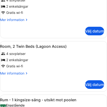
4 sovplatser
2
enkelsängar
2 enkelsängar
Gratis wi-fi
Mer
Mer information
information
om
Välj datum
Rum
-
2
Öppna
Ett modernt hotellrum med en stor 
4
enkelsängar
Room, 2 Twin Beds (Lagoon Access)
alla
4 sovplatser
foton
för
2 enkelsängar
Room,
Gratis wi-fi
2
Mer
Mer information
Twin
information
Beds
om
Välj datum
Room,
(Lagoon
2
Access)
Twin
Öppna
Ett modernt hotellrum med en stor 
5
Beds
Rum - 1 kingsize-säng - utsikt mot poolen
alla
(Lagoon
Enastående