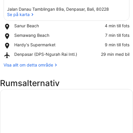
Jalan Danau Tamblingan 89a, Denpasar, Bali, 80228
Se på karta
Place,
Sanur Beach
‪4 min till fots‬
Sanur
Se på karta
Place,
Semawang Beach
‪7 min till fots‬
Beach
Semawang
Place,
Hardy's Supermarket
‪9 min till fots‬
Beach
Hardy's
Airport,
Denpasar (DPS-Ngurah Rai Intl.)
‪29 min med bil‬
Supermarket
Denpasar
(DPS-
Visa allt om detta område
Ngurah
Rai
Rumsalternativ
Intl.)