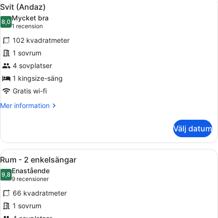
Öppna
8
kingsize-
Svit (Andaz)
alla
säng
Mycket bra
foton
8,0
8,0 av 10
(1 recension)
1 recension
för
102 kvadratmeter
Svit
1 sovrum
(Andaz)
4 sovplatser
1 kingsize-säng
Gratis wi-fi
Mer
Mer information
information
om
Välj datum
Svit
(Andaz)
Öppna
Ett rum med ett bord med glasski
12
Rum - 2 enkelsängar
alla
Enastående
foton
9,8
9,8 av 10
(9 recensioner)
9 recensioner
för
66 kvadratmeter
Rum
1 sovrum
-