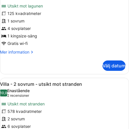
(Andaz)
för
Utsikt mot lagunen
Svit
125 kvadratmeter
Deluxe
1 sovrum
-
1
4 sovplatser
kingsize-
1 kingsize-säng
säng
Gratis wi-fi
(Andaz,
Mer
Mer information
Lagoon
information
Access)
om
Välj datum
Svit
Deluxe
-
Öppna
En entré av sten med en synlig tak
17
1
Villa - 2 sovrum - utsikt mot stranden
alla
kingsize-
Enastående
säng
foton
10,0
10,0 av 10
(2 recensioner)
2 recensioner
(Andaz,
för
Lagoon
Utsikt mot stranden
Villa
Access)
578 kvadratmeter
-
2 sovrum
2
sovrum
6 sovplatser