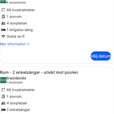
Access)
foton
10,0
10,0 av 10
(4 recensioner)
4 recensioner
för
66 kvadratmeter
Rum
1 sovrum
-
4 sovplatser
1
kingsize-
1 kingsize-säng
säng
Gratis wi-fi
-
Mer
Mer information
utsikt
information
om
mot
Välj datum
Rum
poolen
-
1
Öppna
Ett hotellrum med två sängar, en m
6
kingsize-
Rum - 2 enkelsängar - utsikt mot poolen
alla
säng
Enastående
-
foton
10,0
10,0 av 10
(1 recension)
1 recension
utsikt
för
mot
66 kvadratmeter
Rum
poolen
1 sovrum
-
4 sovplatser
2
enkelsängar
2 enkelsängar