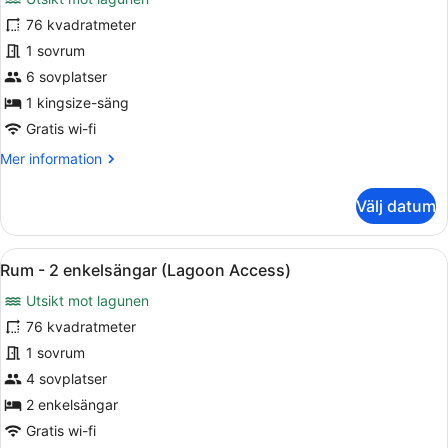
Rum
76 kvadratmeter
-
1 sovrum
1
kingsize-
6 sovplatser
säng
1 kingsize-säng
(Lagoon
Gratis wi-fi
Access)
Mer
Mer information
information
om
Välj datum
Rum
-
1
Öppna
Ett hotellrum med två sängar, en m
6
kingsize-
Rum - 2 enkelsängar (Lagoon Access)
alla
säng
Utsikt mot lagunen
(Lagoon
foton
Access)
för
76 kvadratmeter
Rum
1 sovrum
-
4 sovplatser
2
2 enkelsängar
enkelsängar
Gratis wi-fi
(Lagoon