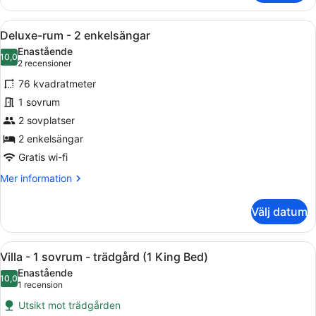
rum
-
Öppna
Ett rum med ett bord med glasski
8
1
Deluxe-rum - 2 enkelsängar
alla
kingsize-
Enastående
säng
foton
10,0
10,0 av 10
(2 recensioner)
2 recensioner
för
76 kvadratmeter
Deluxe-
1 sovrum
rum
2 sovplatser
-
2
2 enkelsängar
enkelsängar
Gratis wi-fi
Mer
Mer information
information
om
Välj datum
Deluxe-
rum
-
Öppna
Ett modernt kök med en inbyggd mikr
15
2
Villa - 1 sovrum - trädgård (1 King Bed)
alla
enkelsängar
Enastående
foton
10,0
10,0 av 10
(1 recension)
1 recension
för
Utsikt mot trädgården
Villa