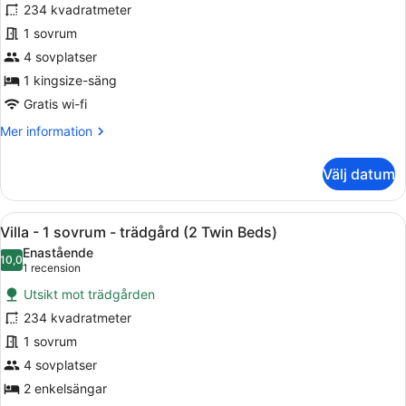
234 kvadratmeter
-
1 sovrum
1
sovrum
4 sovplatser
-
1 kingsize-säng
trädgård
Gratis wi-fi
(1
Mer
Mer information
King
information
Bed)
om
Välj datum
Villa
-
1
Öppna
Ett rymligt sovrum med en stor säng
15
sovrum
Villa - 1 sovrum - trädgård (2 Twin Beds)
alla
-
Enastående
trädgård
foton
10,0
10,0 av 10
(1 recension)
1 recension
(1
för
King
Utsikt mot trädgården
Villa
Bed)
234 kvadratmeter
-
1 sovrum
1
sovrum
4 sovplatser
-
2 enkelsängar