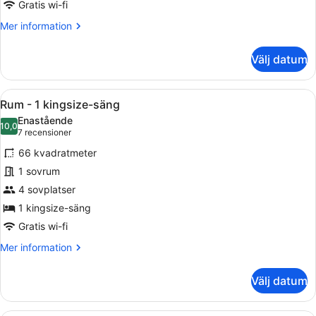
trädgård
Gratis wi-fi
(2
Mer
Mer information
Twin
information
Beds)
om
Välj datum
Villa
-
1
Öppna
Ett modernt hotellrum med en stor 
13
sovrum
Rum - 1 kingsize-säng
alla
-
Enastående
trädgård
foton
10,0
10,0 av 10
(7 recensioner)
7 recensioner
(2
för
Twin
66 kvadratmeter
Rum
Beds)
1 sovrum
-
4 sovplatser
1
kingsize-
1 kingsize-säng
säng
Gratis wi-fi
Mer
Mer information
information
om
Välj datum
Rum
-
1
En uteplats med ett träbord och st