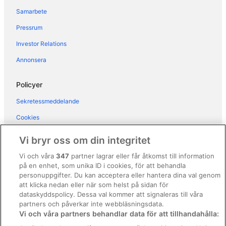
Samarbete
Parigata Villas Resort
Pressrum
Balini 9 Hostel
Investor Relations
Sanur Resort Watujimbar
Prime Plaza Hotel Sanur - Bali
Annonsera
The 1O1 Bali Oasis Sanur
Policyer
Sativa Sanur Cottages
Sekretessmeddelande
Hyatt Regency Bali
Cookies
Parigata Resort & Spa
Användarvillkor
Vi bryr oss om din integritet
Allmänna regler och villkor (ej för Vrbo-bokningar)
Vi och våra
347
partner lagrar eller får åtkomst till information
på en enhet, som unika ID i cookies, för att behandla
Regler och villkor för Vrbo
personuppgifter. Du kan acceptera eller hantera dina val genom
Tillgänglighetsanpassning
att klicka nedan eller när som helst på sidan för
dataskyddspolicy. Dessa val kommer att signaleras till våra
Juridisk information/Kontakta oss
partners och påverkar inte webbläsningsdata.
Vi och våra partners behandlar data för att tillhandahålla:
Riktlinjer för innehåll och anmäla innehåll