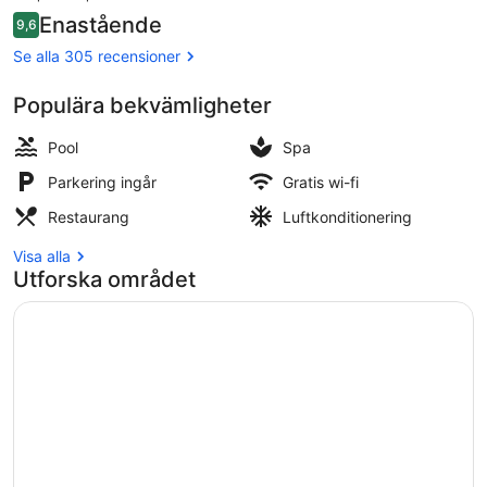
är
Recensioner
Enastående
9,6
3 000 kr
9,6 av 10,
Fitnesscenter
Se alla 305 recensioner
Populära bekvämligheter
Pool
Spa
Parkering ingår
Gratis wi-fi
Restaurang
Luftkonditionering
Visa alla
Utforska området