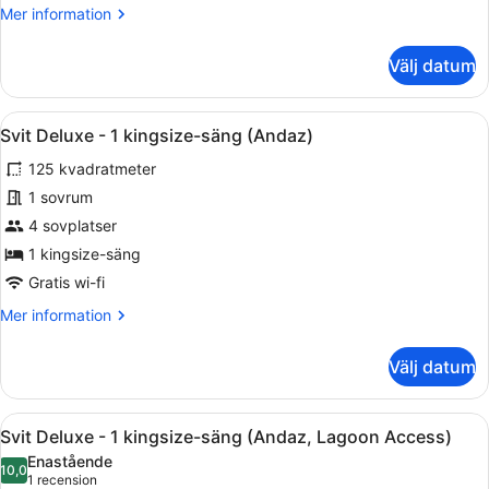
Mer
Mer information
Access)
information
om
Välj datum
Rum
-
2
Öppna
Ett rum med ett bord med glasski
10
enkelsängar
Svit Deluxe - 1 kingsize-säng (Andaz)
alla
(Lagoon
125 kvadratmeter
Access)
foton
för
1 sovrum
Svit
4 sovplatser
Deluxe
1 kingsize-säng
-
Gratis wi-fi
1
Mer
Mer information
kingsize-
information
säng
om
Välj datum
(Andaz)
Svit
Deluxe
-
Öppna
Ett modernt hotellrum med en stor 
7
1
Svit Deluxe - 1 kingsize-säng (Andaz, Lagoon Access)
alla
kingsize-
Enastående
säng
foton
10,0
10,0 av 10
(1 recension)
1 recension