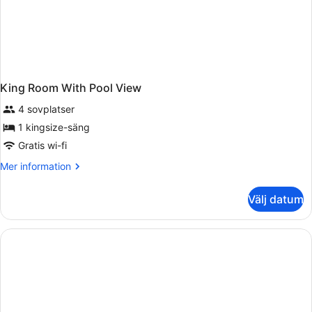
King Room With Pool View
4 sovplatser
1 kingsize-säng
Gratis wi-fi
Mer
Mer information
information
om
Välj datum
King
Room
With
Pool
View