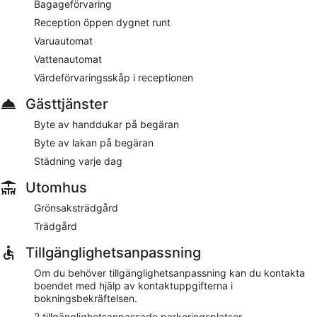
Bagageförvaring
mot en avgift.
Reception öppen dygnet runt
Detta hotell i Pratteln tillåter inte rökning.
Varuautomat
För en kostnad kan gäster njuta av en frukostbuffé på
Vattenautomat
vardagar mellan 05.00 och 10.00 och på helger mellan
05.00 och 11.00.
Värdeförvaringsskåp i receptionen
Gästtjänster
Byte av handdukar på begäran
Byte av lakan på begäran
Städning varje dag
Utomhus
Grönsaksträdgård
Trädgård
Tillgänglighetsanpassning
Om du behöver tillgänglighetsanpassning kan du kontakta
boendet med hjälp av kontaktuppgifterna i
bokningsbekräftelsen.
2 tillgänglighetsanpassade parkeringsplatser