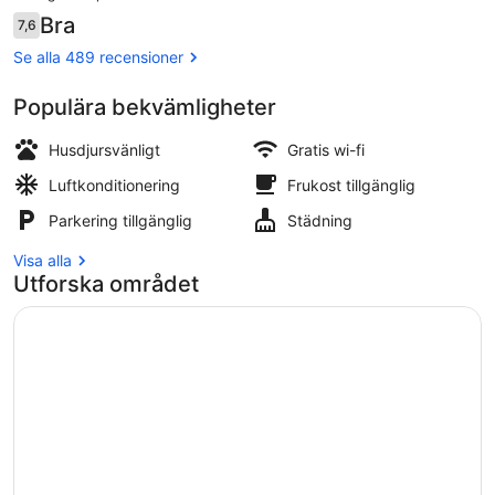
är
Recensioner
Bra
7,6
1 025 kr
7,6 av 10,
Frukostbuffé varje dag mot avgift
Se alla 489 recensioner
Populära bekvämligheter
Husdjursvänligt
Gratis wi-fi
Luftkonditionering
Frukost tillgänglig
Parkering tillgänglig
Städning
Visa alla
Utforska området