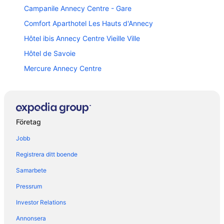
Campanile Annecy Centre - Gare
Comfort Aparthotel Les Hauts d'Annecy
Hôtel ibis Annecy Centre Vieille Ville
Hôtel de Savoie
Mercure Annecy Centre
Rivage Hôtel & Spa Annecy
Atipik Hôtel
Novotel Annecy Centre
Företag
Hôtel du Palais de l'Isle
Jobb
Ibis Annecy Cran Gevrier Hotel
Registrera ditt boende
L'impérial Palace
Samarbete
Ibis Styles Annecy Le Vieux
Pressrum
Allobroges Park Hotel
Investor Relations
Le Bel Abri
Le Boutik Hotel
Annonsera