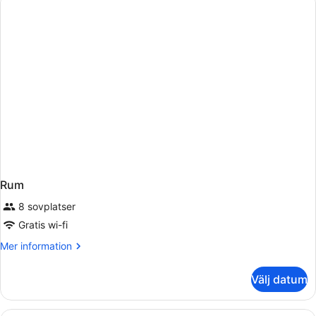
Rum
8 sovplatser
Gratis wi-fi
Mer
Mer information
information
om
Välj datum
Rum