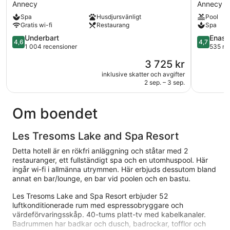
Palace
Hôtel
Annecy
Annecy
Annecy
&
Spa
Husdjursvänligt
Pool
Spa
Gratis wi-fi
Restaurang
Spa
Annecy
4.6
Annecy
4.7
Underbart
Enast
4,6
4,7
av
av
1 004 recensioner
535 re
5,
5,
Priset
3 725 kr
Underbart,
Enaståen
är
1 004 recensioner
535 recen
inklusive skatter och avgifter
3 725 kr
2 sep. – 3 sep.
Om boendet
Les Tresoms Lake and Spa Resort
Detta hotell är en rökfri anläggning och ståtar med 2
restauranger, ett fullständigt spa och en utomhuspool. Här
ingår wi-fi i allmänna utrymmen. Här erbjuds dessutom bland
annat en bar/lounge, en bar vid poolen och en bastu.
Les Tresoms Lake and Spa Resort erbjuder 52
luftkonditionerade rum med espressobryggare och
värdeförvaringsskåp. 40-tums platt-tv med kabelkanaler.
Badrummen har badkar och dusch, badrockar, tofflor och