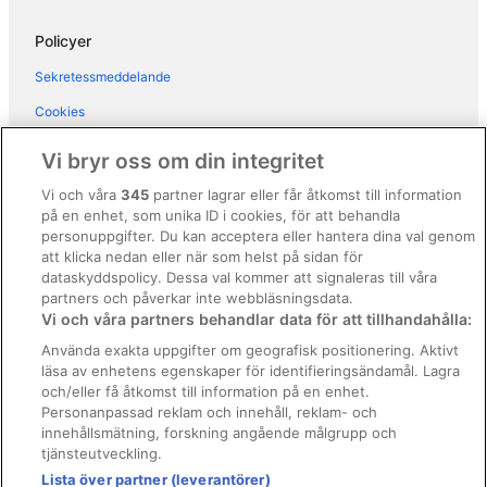
La Grange des Pères
Policyer
Best Western Plus Hotel Carlton
Sekretessmeddelande
Auberge du Lyonnais
Cookies
Black Bass Hotel
Användarvillkor
Vi bryr oss om din integritet
Allmänna regler och villkor (ej för Vrbo-bokningar)
Vi och våra
345
partner lagrar eller får åtkomst till information
på en enhet, som unika ID i cookies, för att behandla
Regler och villkor för Vrbo
personuppgifter. Du kan acceptera eller hantera dina val genom
Tillgänglighetsanpassning
att klicka nedan eller när som helst på sidan för
dataskyddspolicy. Dessa val kommer att signaleras till våra
Juridisk information/Kontakta oss
partners och påverkar inte webbläsningsdata.
Vi och våra partners behandlar data för att tillhandahålla:
Riktlinjer för innehåll och anmäla innehåll
Använda exakta uppgifter om geografisk positionering. Aktivt
läsa av enhetens egenskaper för identifieringsändamål. Lagra
Hjälp
och/eller få åtkomst till information på en enhet.
Kontakta oss
Personanpassad reklam och innehåll, reklam- och
innehållsmätning, forskning angående målgrupp och
Avboka eller ändra din bokning
tjänsteutveckling.
Lista över partner (leverantörer)
Boka ett flyg med flygbolagskredit