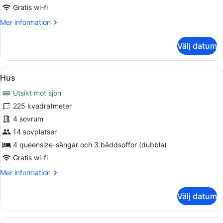
sovrum
Gratis wi-fi
-
Mer
Mer information
icke-
information
rökare
om
Välj datum
-
Villa
sjöutsikt
-
4
Öppna
Ett sovrum med ett takfönster, en 
10
sovrum
Hus
alla
-
Utsikt mot sjön
icke-
foton
rökare
för
225 kvadratmeter
-
Hus
4 sovrum
sjöutsikt
14 sovplatser
4 queensize-sängar och 3 bäddsoffor (dubbla)
Gratis wi-fi
Mer
Mer information
information
om
Välj datum
Hus