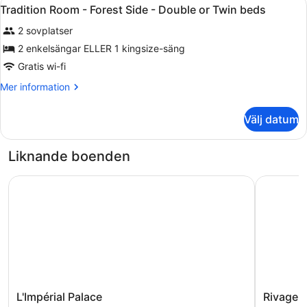
Öppna
4
Tradition Room - Forest Side - Double or Twin beds
alla
2 sovplatser
foton
för
2 enkelsängar ELLER 1 kingsize-säng
Tradition
Gratis wi-fi
Room
Mer
Mer information
-
information
Forest
om
Välj datum
Tradition
Side
Room
-
-
Liknande boenden
Double
Forest
Side
or
L'Impérial Palace
Rivage Hô
-
Twin
Double
beds
or
Twin
beds
L'Impérial
Rivage
L'Impérial Palace
Rivage 