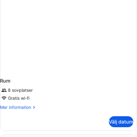
Rum
8 sovplatser
Gratis wi-fi
Mer
Mer information
information
om
Välj datum
Rum
Ett hotellrum med en säng, två fåtö