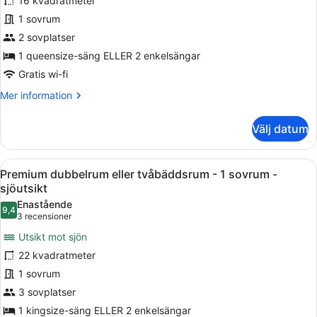
16 kvadratmeter
dubbelrum
1 sovrum
eller
tvåbäddsrum
2 sovplatser
-
1 queensize-säng ELLER 2 enkelsängar
1
Gratis wi-fi
sovrum
Mer
Mer information
information
om
Välj datum
Traditionellt
dubbelrum
eller
Öppna
Ett hotellrum med en säng, en läsl
4
tvåbäddsrum
Premium dubbelrum eller tvåbäddsrum - 1 sovrum -
alla
-
sjöutsikt
1
foton
Enastående
sovrum
9,4
för
9,4 av 10
(3 recensioner)
3 recensioner
Premium
Utsikt mot sjön
dubbelrum
22 kvadratmeter
eller
1 sovrum
tvåbäddsrum
3 sovplatser
-
1
1 kingsize-säng ELLER 2 enkelsängar