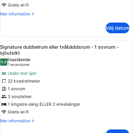
sovrum
Gratis wi-fi
-
Mer
Mer information
sjöutsikt
information
om
Välj datum
Premium
dubbelrum
eller
Öppna
Ett hotellrum med en stor säng, en
5
tvåbäddsrum
Signature dubbelrum eller tvåbäddsrum - 1 sovrum -
alla
-
sjöutsikt
1
foton
Enastående
sovrum
9,8
för
9,8 av 10
(7 recensioner)
7 recensioner
-
Signature
sjöutsikt
Utsikt mot sjön
dubbelrum
22 kvadratmeter
eller
1 sovrum
tvåbäddsrum
3 sovplatser
-
1
1 kingsize-säng ELLER 2 enkelsängar
sovrum
Gratis wi-fi
-
Mer
Mer information
sjöutsikt
information
om