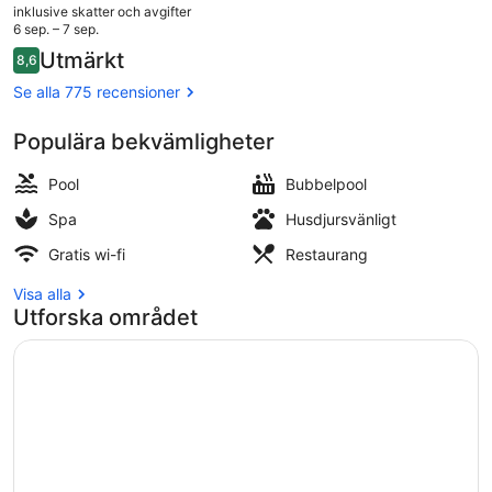
nuvarande
inklusive skatter och avgifter
priset
6 sep. – 7 sep.
är
Recensioner
Utmärkt
8,6
2 190 kr
8,6 av 10,
Utomhuspool, parasoller och solsto
Se alla 775 recensioner
Populära bekvämligheter
Pool
Bubbelpool
Spa
Husdjursvänligt
Gratis wi-fi
Restaurang
Visa alla
Utforska området