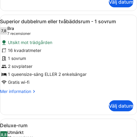
Välj datum
Signature
dubbelrum
eller
Öppna
Ett hotellrum med en stor säng, en
3
tvåbäddsrum
Superior dubbelrum eller tvåbäddsrum - 1 sovrum
alla
-
Bra
1
foton
7,8
7,8 av 10
(7 recensioner)
7 recensioner
sovrum
för
-
Utsikt mot trädgården
Superior
sjöutsikt
16 kvadratmeter
dubbelrum
1 sovrum
eller
tvåbäddsrum
2 sovplatser
-
1 queensize-säng ELLER 2 enkelsängar
1
Gratis wi-fi
sovrum
Mer
Mer information
information
om
Välj datum
Superior
dubbelrum
eller
Öppna
Ett hotellrum med en stor säng, en 
6
tvåbäddsrum
Deluxe-rum
alla
-
Utmärkt
1
foton
8,8
8,8 av 10