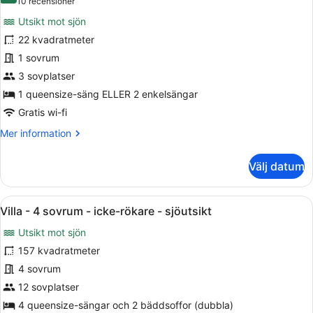
(10 recensioner)
10 recensioner
sovrum
för
Utsikt mot sjön
Deluxe-
22 kvadratmeter
rum
1 sovrum
3 sovplatser
1 queensize-säng ELLER 2 enkelsängar
Gratis wi-fi
Mer
Mer information
information
om
Välj datum
Deluxe-
rum
Öppna
Ett hotellrum med en säng, en kruk
10
Villa - 4 sovrum - icke-rökare - sjöutsikt
alla
Utsikt mot sjön
foton
för
157 kvadratmeter
Villa
4 sovrum
-
12 sovplatser
4
4 queensize-sängar och 2 bäddsoffor (dubbla)