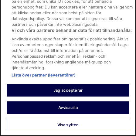
på en enhet, som unika ID i cookies, för att behandla
https://www.mrjet.se/Antarktis-Hotell.d11700.Resmal-med-
personuppgifter. Du kan acceptera eller hantera dina val genom
hotell
att klicka nedan eller när som helst på sidan för
https://www.mrjet.se/Asien-Hotell.d6023099.Resmal-med-
dataskyddspolicy. Dessa val kommer att signaleras till våra
hotell
partners och påverkar inte webbläsningsdata.
https://www.mrjet.se/Mexiko-Och-Centralamerika-
Vi och våra partners behandlar data för att tillhandahålla:
Hotell.d6023181.Resmal-med-hotell
Använda exakta uppgifter om geografisk positionering. Aktivt
https://www.mrjet.se/Australien-Nya-Zeeland-Och-Sodra-
läsa av enhetens egenskaper för identifieringsändamål. Lagra
Stillahavsomradet-Hotell.d6023180.Resmal-med-hotell
och/eller få åtkomst till information på en enhet.
https://www.mrjet.se/Sydamerika-Hotell.d6023117.Resmal-
Personanpassad reklam och innehåll, reklam- och
med-hotell
innehållsmätning, forskning angående målgrupp och
https://www.mrjet.se/Nordamerika-Hotell.d500001.Resmal-
tjänsteutveckling.
med-hotell
Lista över partner (leverantörer)
https://www.mrjet.se/Vastindien-Hotell.d6022969.Resmal-
med-hotell
https://www.mrjet.se/Afrika-Hotell.d6023185.Resmal-med-
Jag accepterar
hotell
https://www.mrjet.se/Mellanostern-Hotell.d6023182.Resmal-
med-hotell
Avvisa alla
Visa syften