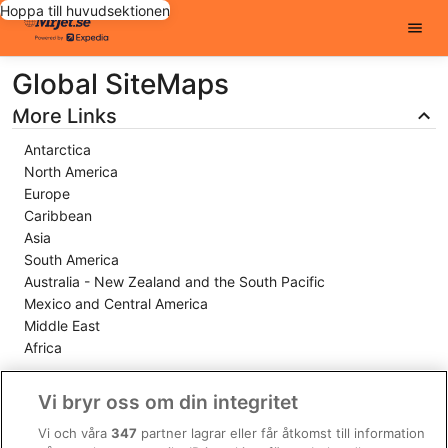
Hoppa till huvudsektionen
Global SiteMaps
More Links
Antarctica
North America
Europe
Caribbean
Asia
South America
Australia - New Zealand and the South Pacific
Mexico and Central America
Middle East
Africa
Links
Vi bryr oss om din integritet
https://www.mrjet.se/Europa-Hotell.d6022967.Resmal-med-
Vi och våra
347
partner lagrar eller får åtkomst till information
hotell