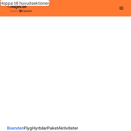
Hoppa till huvudsektionen
Boenden
Flyg
Hyrbilar
Paket
Aktiviteter