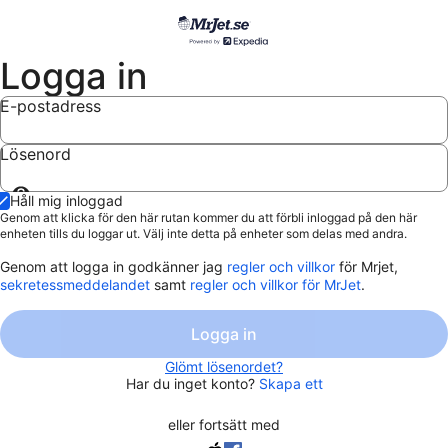
Logga in
E-postadress
Lösenord
Visa
Håll mig inloggad
lösenord
Genom att klicka för den här rutan kommer du att förbli inloggad på den här
enheten tills du loggar ut. Välj inte detta på enheter som delas med andra.
Genom att logga in godkänner jag
regler och villkor
för Mrjet,
sekretessmeddelandet
samt
regler och villkor för MrJet
.
Logga in
Glömt lösenordet?
Har du inget konto?
Skapa ett
eller fortsätt med