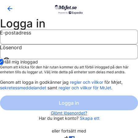
Logga in
E-postadress
Lösenord
Visa
Håll mig inloggad
lösenord
Genom att klicka för den här rutan kommer du att förbli inloggad på den här
enheten tills du loggar ut. Välj inte detta på enheter som delas med andra.
Genom att logga in godkänner jag
regler och villkor
för Mrjet,
sekretessmeddelandet
samt
regler och villkor för MrJet
.
Logga in
Glömt lösenordet?
Har du inget konto?
Skapa ett
eller fortsätt med