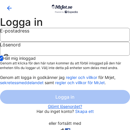
Logga in
E-postadress
Lösenord
Visa
Håll mig inloggad
lösenord
Genom att klicka för den här rutan kommer du att förbli inloggad på den här
enheten tills du loggar ut. Välj inte detta på enheter som delas med andra.
Genom att logga in godkänner jag
regler och villkor
för Mrjet,
sekretessmeddelandet
samt
regler och villkor för MrJet
.
Logga in
Glömt lösenordet?
Har du inget konto?
Skapa ett
eller fortsätt med