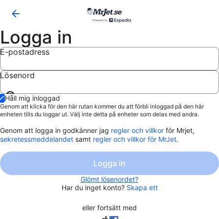
Logga in
E-postadress
Lösenord
Visa
Håll mig inloggad
lösenord
Genom att klicka för den här rutan kommer du att förbli inloggad på den här
enheten tills du loggar ut. Välj inte detta på enheter som delas med andra.
Genom att logga in godkänner jag
regler och villkor
för Mrjet,
sekretessmeddelandet
samt
regler och villkor för MrJet
.
Logga in
Glömt lösenordet?
Har du inget konto?
Skapa ett
eller fortsätt med